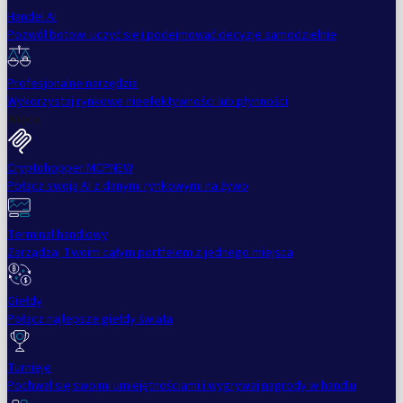
Handel AI
Pozwól botowi uczyć się i podejmować decyzje samodzielnie
Profesjonalne narzędzia
Wykorzystaj rynkowe nieefektywności lub płynności
Więcej
Cryptohopper MCP
NEW
Połącz swoją AI z danymi rynkowymi na żywo
Terminal handlowy
Zarządzaj Twoim całym portfelem z jednego miejsca
Giełdy
Połącz najlepsze giełdy świata
Turnieje
Pochwal się swoimi umiejętnościami i wygrywaj nagrody w handlu