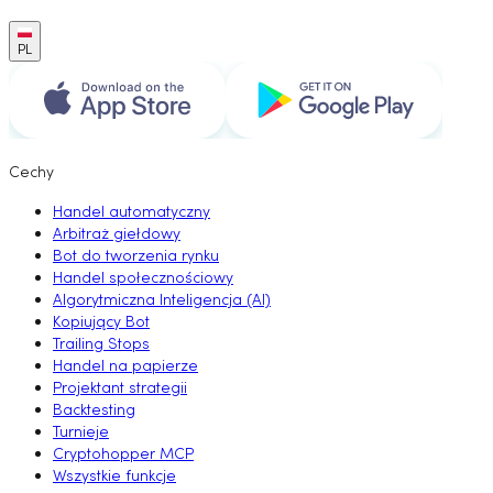
PL
Cechy
Handel automatyczny
Arbitraż giełdowy
Bot do tworzenia rynku
Handel społecznościowy
Algorytmiczna Inteligencja (AI)
Kopiujący Bot
Trailing Stops
Handel na papierze
Projektant strategii
Backtesting
Turnieje
Cryptohopper MCP
Wszystkie funkcje