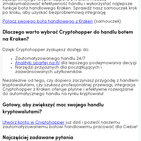
zmaksymalizować efektywność handlu i wykorzystać najlepsze
funkcje bota handlowego Kraken. Sprawdź nasz samouczek krok
po kroku, aby uzyskać bezproblemową integrację.
Połącz swojego bota handlowego z Kraken
(samouczek)
Dlaczego warto wybrać Cryptohopper do handlu botem
na Kraken?
Dzięki Cryptohopper zyskujesz dostęp do:
Zautomatyzowanego handlu 24/7
Analityki opartej na AI
dla lepszego podejmowania decyzji
Narzędzi przyjaznych dla początkujących i
zaawansowanych użytkowników.
Niezależnie od tego, czy dopiero zaczynasz przygodę z handlem
kryptowalutami, czy szukasz profesjonalnej przewagi, integracja
Cryptohopper z Kraken oferuje płynne i efektywne rozwiązanie
do automatycznego handlu na rynku kryptowalut.
Gotowy, aby zwiększyć moc swojego handlu
kryptowalutami?
Utwórz konto w Cryptohopper
już dziś i pozwól naszemu
zautomatyzowanemu botowi handlowemu pracować dla Ciebie!
Najczęściej zadawane pytania