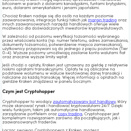
bitcoinem w parach z dolarami kanadyjskimi, funtami brytyjskimi,
euro, dolarami amerykańskimi i jenami japońskimi.
Chociaż Kraken nadaje się dla osób na każdym poziomie
zaawansowania, integracja funkcji takich jak
margin trading
oraz
innych zaawansowanych narzędzi handlowych oferuje wiele
możliwości dla doświadczonych inwestorów kryptowalutowych.
W zależności od poziomu weryfikacji tożsamości wybranego
przez właściciela konta (np. numer telefonu, adres zamieszkania,
dokumenty tożsamości, potwierdzenie miejsca zamieszkania),
użytkownicy przypisywani są do jednego z pięciu poziomów (Tier
0–4). Wyższe poziomy umożliwiają zasilanie konta walutami fiat
oraz znacznie wyższe limity wpłat.
Jeśli chodzi o opłaty, Kraken jest uznawany za giełdę z relatywnie
niskimi opłatami transakcyjnymi. Opłaty te są obliczane na
podstawie wolumenu w walucie kwotowanej danej transakcji i
naliczane za każdą transakcję. Więcej informacji o opłatach na
giełdzie Kraken znajdziesz w panelu bocznym.
Czym jest Cryptohopper
Cryptohopper to wiodący
zautomatyzowany bot handlowy
, który
może skanować rynek i handlować kryptowalutami 24/7. Dzięki
wielu funkcjom, takim jak automatyczne handlowanie,
zarządzanie portfelem oraz
copy trading
, Cryptohopper jest
kompletnym rozwiązaniem zarówno dla początkujących, jak i
zaawansowanych traderów.
Łącząc swojego Cryptohoppera z Kraken, możesz