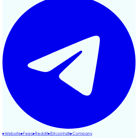
▸
Website
▸
Fees
▸
Reddit
▸
Bitcointalk
▸
Company