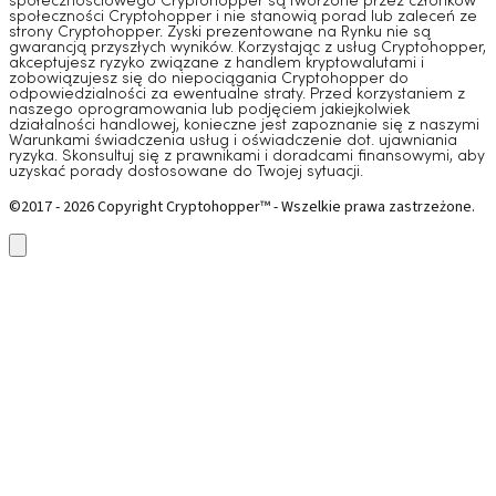
społecznościowego Cryptohopper są tworzone przez członków
społeczności Cryptohopper i nie stanowią porad lub zaleceń ze
strony Cryptohopper. Zyski prezentowane na Rynku nie są
gwarancją przyszłych wyników. Korzystając z usług Cryptohopper,
akceptujesz ryzyko związane z handlem kryptowalutami i
zobowiązujesz się do niepociągania Cryptohopper do
odpowiedzialności za ewentualne straty. Przed korzystaniem z
naszego oprogramowania lub podjęciem jakiejkolwiek
działalności handlowej, konieczne jest zapoznanie się z naszymi
Warunkami świadczenia usług i oświadczenie dot. ujawniania
ryzyka. Skonsultuj się z prawnikami i doradcami finansowymi, aby
uzyskać porady dostosowane do Twojej sytuacji.
©2017 - 2026 Copyright Cryptohopper™ - Wszelkie prawa zastrzeżone.