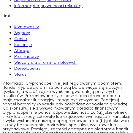
Nagroda za bezpieczeństwo
Informacja o prywatności rekrutacji
Linki
Kryptowaluty
Sygnały
Cennik
Recenzje
Afiliacje
Pro Traderzy
Widżety dla stron internetowych
Deweloperzy
Status
Informacja: Cryptohopper nie jest regulowanym podmiotem.
Handel kryptowalutami za pomocą botów wiąże się z dużym
ryzykiem, a wcześniejsze wyniki nie gwarantują przyszłych
rezultatów. Prezentowane zyski na zrzutach ekranu produktu
mają charakter ilustracyjny i mogą być zawyżone. Podejmuj
handel botami tylko wtedy, gdy posiadasz odpowiednią wiedzę
lub skonsultuj się z wykwalifikowanym doradcą finansowym.
Cryptohopper nie ponosi odpowiedzialności za (a) jakiekolwiek
straty lub szkody, całkowite lub częściowe, wynikające z transakcji
z wykorzystaniem naszego oprogramowania lub (b) jakiekolwiek
szkody bezpośrednie, pośrednie, specjalne, wynikowe lub
przypadkowe. Pamiętaj, że treści dostępne na platformie handlu