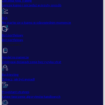
Zlecenia typu Trailing
Lepsze kupno i sprzedaż w prosty sposób
DCA
Nie martw się o kupno w odpowiednim momencie
Bot portfelowy
Bot portfelowy
Profesjonalny
Handel na papierze
Zdobywaj doświadczenie bez ryzyka strat
Backtesting
Zobacz, jak byś wypadł
Projektant strategii
Łatwe tworzenie algorytmów handlowych