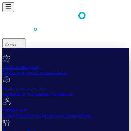
Cechy
Łatwe
Handel automatyczny
Boty osiągają lepsze wyniki niż ludzie
Handel społecznościowy
Handluj jak profesjonalista, nie będąc nim
Kopiujący Bot
Skopiuj doświadczonego tradera jeden na jednego