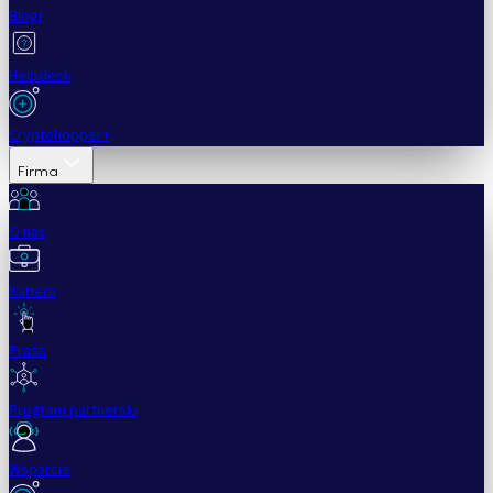
Blogi
Helpdesk
Cryptohopper+
Firma
O nas
Kariera
Prasa
Program partnerski
Wsparcie