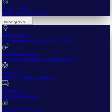
Wszystkie funkcje
Przegląd tych funkcji i nie tylko
Rozwiązania
Hopper Arena
NEW
Obserwuj modele AI walczące na rynku krypto
Menadżerowie aktywów
Zarządzaj funduszami klientów w jednym miejscu
Górnicy i PSP
Automatycznie konwertuj fundusze.
Osoby fizyczne
Rozpocznij swój handel
Zaawansowani inwestorzy