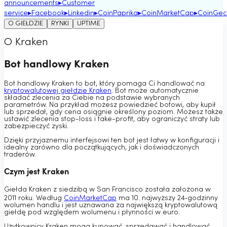
announcements
▸
Customer
service
▸
Facebook
▸
Linkedin
▸
CoinPaprika
▸
CoinMarketCap
▸
CoinGec
O GIEŁDZIE
RYNKI
UPTIME
O Kraken
Bot handlowy Kraken
Bot handlowy Kraken to bot, który pomaga Ci handlować na
kryptowalutowej giełdzie Kraken
. Bot może automatycznie
składać zlecenia za Ciebie na podstawie wybranych
parametrów. Na przykład możesz powiedzieć botowi, aby kupił
lub sprzedał, gdy cena osiągnie określony poziom. Możesz także
ustawić zlecenia stop-loss i take-profit, aby ograniczyć straty lub
zabezpieczyć zyski.
Dzięki przyjaznemu interfejsowi ten bot jest łatwy w konfiguracji i
idealny zarówno dla początkujących, jak i doświadczonych
traderów.
Czym jest Kraken
Giełda Kraken z siedzibą w San Francisco została założona w
2011 roku. Według
CoinMarketCap
ma 10. najwyższy 24‑godzinny
wolumen handlu i jest uznawana za największą kryptowalutową
giełdę pod względem wolumenu i płynności w euro.
Użytkownicy Kraken mogą kupować, sprzedawać i handlować