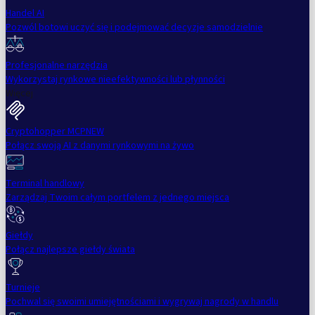
Handel AI
Pozwól botowi uczyć się i podejmować decyzje samodzielnie
Profesjonalne narzędzia
Wykorzystaj rynkowe nieefektywności lub płynności
Więcej
Cryptohopper MCP
NEW
Połącz swoją AI z danymi rynkowymi na żywo
Terminal handlowy
Zarządzaj Twoim całym portfelem z jednego miejsca
Giełdy
Połącz najlepsze giełdy świata
Turnieje
Pochwal się swoimi umiejętnościami i wygrywaj nagrody w handlu