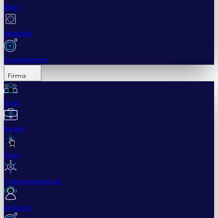
Blogi
Helpdesk
Cryptohopper+
Firma
O nas
Kariera
Prasa
Program partnerski
Wsparcie