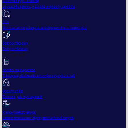
Zlecenia typu Trailing
Lepsze kupno i sprzedaż w prosty sposób
DCA
Nie martw się o kupno w odpowiednim momencie
Bot portfelowy
Bot portfelowy
Profesjonalny
Handel na papierze
Zdobywaj doświadczenie bez ryzyka strat
Backtesting
Zobacz, jak byś wypadł
Projektant strategii
Łatwe tworzenie algorytmów handlowych