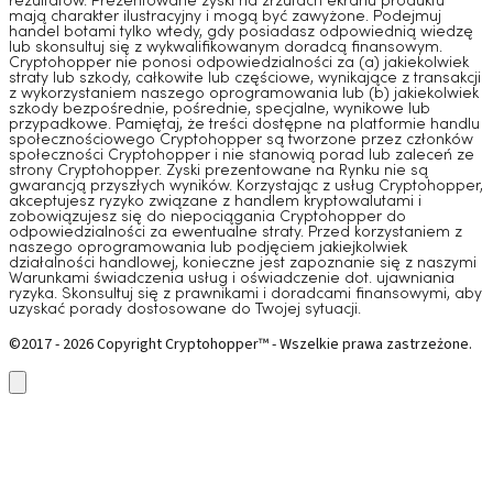
rezultatów. Prezentowane zyski na zrzutach ekranu produktu
mają charakter ilustracyjny i mogą być zawyżone. Podejmuj
handel botami tylko wtedy, gdy posiadasz odpowiednią wiedzę
lub skonsultuj się z wykwalifikowanym doradcą finansowym.
Cryptohopper nie ponosi odpowiedzialności za (a) jakiekolwiek
straty lub szkody, całkowite lub częściowe, wynikające z transakcji
z wykorzystaniem naszego oprogramowania lub (b) jakiekolwiek
szkody bezpośrednie, pośrednie, specjalne, wynikowe lub
przypadkowe. Pamiętaj, że treści dostępne na platformie handlu
społecznościowego Cryptohopper są tworzone przez członków
społeczności Cryptohopper i nie stanowią porad lub zaleceń ze
strony Cryptohopper. Zyski prezentowane na Rynku nie są
gwarancją przyszłych wyników. Korzystając z usług Cryptohopper,
akceptujesz ryzyko związane z handlem kryptowalutami i
zobowiązujesz się do niepociągania Cryptohopper do
odpowiedzialności za ewentualne straty. Przed korzystaniem z
naszego oprogramowania lub podjęciem jakiejkolwiek
działalności handlowej, konieczne jest zapoznanie się z naszymi
Warunkami świadczenia usług i oświadczenie dot. ujawniania
ryzyka. Skonsultuj się z prawnikami i doradcami finansowymi, aby
uzyskać porady dostosowane do Twojej sytuacji.
©2017 - 2026 Copyright Cryptohopper™ - Wszelkie prawa zastrzeżone.