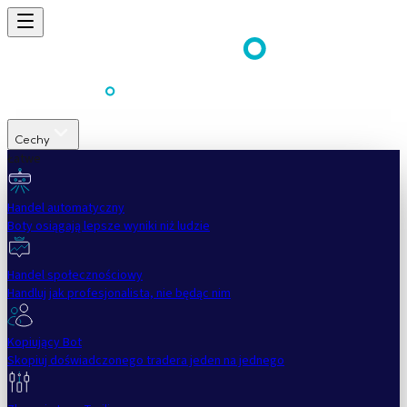
Cechy
Łatwe
Handel automatyczny
Boty osiągają lepsze wyniki niż ludzie
Handel społecznościowy
Handluj jak profesjonalista, nie będąc nim
Kopiujący Bot
Skopiuj doświadczonego tradera jeden na jednego