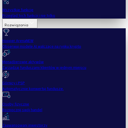
Wszystkie funkcje
Przegląd tych funkcji i nie tylko
Rozwiązania
Hopper Arena
NEW
Obserwuj modele AI walczące na rynku krypto
Menadżerowie aktywów
Zarządzaj funduszami klientów w jednym miejscu
Górnicy i PSP
Automatycznie konwertuj fundusze.
Osoby fizyczne
Rozpocznij swój handel
Zaawansowani inwestorzy