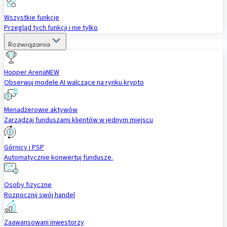
Wszystkie funkcje
Przegląd tych funkcji i nie tylko
Rozwiązania
Hopper Arena
NEW
Obserwuj modele AI walczące na rynku krypto
Menadżerowie aktywów
Zarządzaj funduszami klientów w jednym miejscu
Górnicy i PSP
Automatycznie konwertuj fundusze.
Osoby fizyczne
Rozpocznij swój handel
Zaawansowani inwestorzy