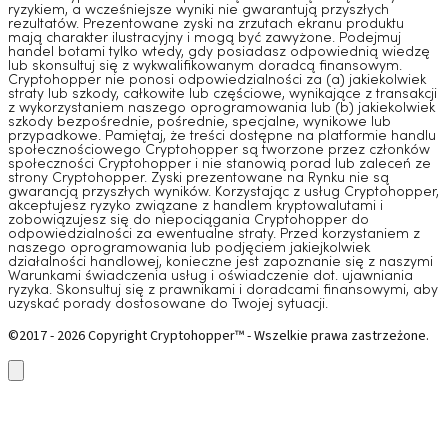
ryzykiem, a wcześniejsze wyniki nie gwarantują przyszłych
rezultatów. Prezentowane zyski na zrzutach ekranu produktu
mają charakter ilustracyjny i mogą być zawyżone. Podejmuj
handel botami tylko wtedy, gdy posiadasz odpowiednią wiedzę
lub skonsultuj się z wykwalifikowanym doradcą finansowym.
Cryptohopper nie ponosi odpowiedzialności za (a) jakiekolwiek
straty lub szkody, całkowite lub częściowe, wynikające z transakcji
z wykorzystaniem naszego oprogramowania lub (b) jakiekolwiek
szkody bezpośrednie, pośrednie, specjalne, wynikowe lub
przypadkowe. Pamiętaj, że treści dostępne na platformie handlu
społecznościowego Cryptohopper są tworzone przez członków
społeczności Cryptohopper i nie stanowią porad lub zaleceń ze
strony Cryptohopper. Zyski prezentowane na Rynku nie są
gwarancją przyszłych wyników. Korzystając z usług Cryptohopper,
akceptujesz ryzyko związane z handlem kryptowalutami i
zobowiązujesz się do niepociągania Cryptohopper do
odpowiedzialności za ewentualne straty. Przed korzystaniem z
naszego oprogramowania lub podjęciem jakiejkolwiek
działalności handlowej, konieczne jest zapoznanie się z naszymi
Warunkami świadczenia usług i oświadczenie dot. ujawniania
ryzyka. Skonsultuj się z prawnikami i doradcami finansowymi, aby
uzyskać porady dostosowane do Twojej sytuacji.
©2017 - 2026 Copyright Cryptohopper™ - Wszelkie prawa zastrzeżone.