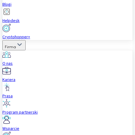
Blogi
Helpdesk
Cryptohopper+
Firma
O nas
Kariera
Prasa
Program partnerski
Wsparcie