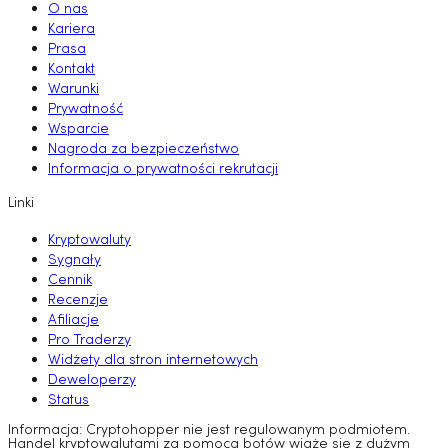
O nas
Kariera
Prasa
Kontakt
Warunki
Prywatność
Wsparcie
Nagroda za bezpieczeństwo
Informacja o prywatności rekrutacji
Linki
Kryptowaluty
Sygnały
Cennik
Recenzje
Afiliacje
Pro Traderzy
Widżety dla stron internetowych
Deweloperzy
Status
Informacja: Cryptohopper nie jest regulowanym podmiotem.
Handel kryptowalutami za pomocą botów wiąże się z dużym