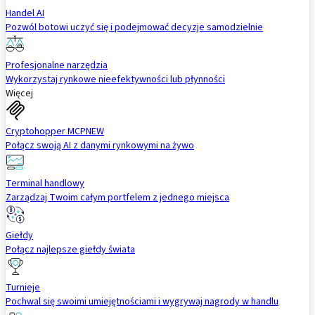
Handel AI
Pozwól botowi uczyć się i podejmować decyzje samodzielnie
Profesjonalne narzędzia
Wykorzystaj rynkowe nieefektywności lub płynności
Więcej
Cryptohopper MCP
NEW
Połącz swoją AI z danymi rynkowymi na żywo
Terminal handlowy
Zarządzaj Twoim całym portfelem z jednego miejsca
Giełdy
Połącz najlepsze giełdy świata
Turnieje
Pochwal się swoimi umiejętnościami i wygrywaj nagrody w handlu