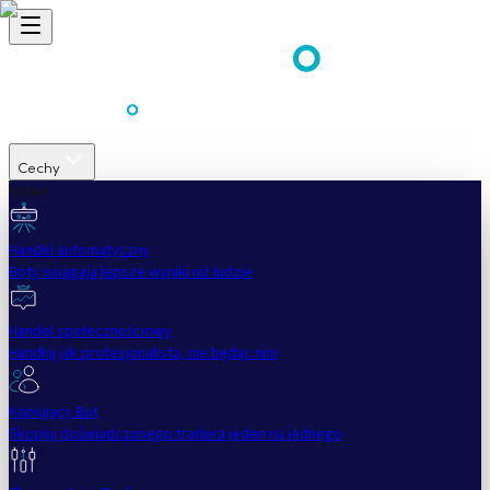
Cechy
Łatwe
Handel automatyczny
Boty osiągają lepsze wyniki niż ludzie
Handel społecznościowy
Handluj jak profesjonalista, nie będąc nim
Kopiujący Bot
Skopiuj doświadczonego tradera jeden na jednego