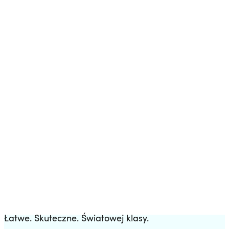
Szablony
Pobierz w pełni skonfigurowanego bota handlowego.
Łatwe. Skuteczne. Światowej klasy.