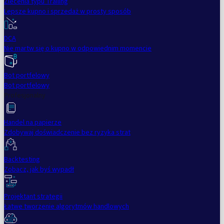
Zlecenia typu Trailing
Lepsze kupno i sprzedaż w prosty sposób
DCA
Nie martw się o kupno w odpowiednim momencie
Bot portfelowy
Bot portfelowy
Profesjonalny
Handel na papierze
Zdobywaj doświadczenie bez ryzyka strat
Backtesting
Zobacz, jak byś wypadł
Projektant strategii
Łatwe tworzenie algorytmów handlowych