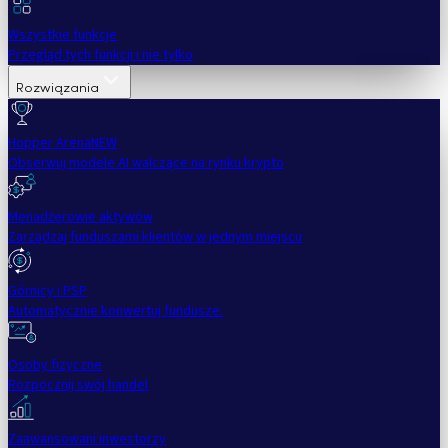
Wszystkie funkcje
Przegląd tych funkcji i nie tylko
Rozwiązania
Hopper Arena
NEW
Obserwuj modele AI walczące na rynku krypto
Menadżerowie aktywów
Zarządzaj funduszami klientów w jednym miejscu
Górnicy i PSP
Automatycznie konwertuj fundusze.
Osoby fizyczne
Rozpocznij swój handel
Zaawansowani inwestorzy