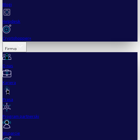
Blogi
Helpdesk
Cryptohopper+
Firma
O nas
Kariera
Prasa
Program partnerski
Wsparcie