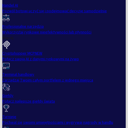
Handel AI
Pozwól botowi uczyć się i podejmować decyzje samodzielnie
Profesjonalne narzędzia
Wykorzystaj rynkowe nieefektywności lub płynności
Więcej
Cryptohopper MCP
NEW
Połącz swoją AI z danymi rynkowymi na żywo
Terminal handlowy
Zarządzaj Twoim całym portfelem z jednego miejsca
Giełdy
Połącz najlepsze giełdy świata
Turnieje
Pochwal się swoimi umiejętnościami i wygrywaj nagrody w handlu