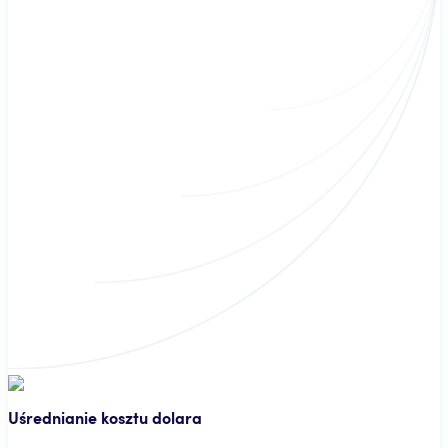
Sygnały
Analityk zewnętrzny informuje Twój Bot, kiedy i jakie waluty warto kupić.
Uśrednianie kosztu dolara