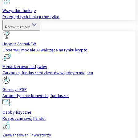
Wszystkie funkcje
Przegląd tych funkcji i nie tylko
Rozwiązania
Hopper Arena
NEW
Obserwuj modele AI walczące na rynku krypto
Menadżerowie aktywów
Zarządzaj funduszami klientów w jednym miejscu
Górnicy i PSP
Automatycznie konwertuj fundusze.
Osoby fizyczne
Rozpocznij swój handel
Zaawansowani inwestorzy