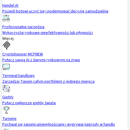
Handel AI
Pozwól botowi uczyć się i podejmować decyzje samodzielnie
Profesjonalne narzędzia
Wykorzystaj rynkowe nieefektywności lub płynności
Więcej
Cryptohopper MCP
NEW
Połącz swoją AI z danymi rynkowymi na żywo
Terminal handlowy
Zarządzaj Twoim całym portfelem z jednego miejsca
Giełdy
Połącz najlepsze giełdy świata
Turnieje
Pochwal się swoimi umiejętnościami i wygrywaj nagrody w handlu