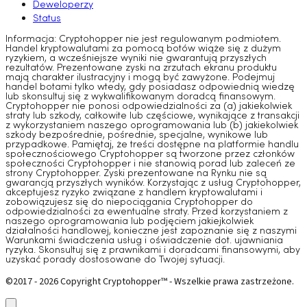
Deweloperzy
Status
Informacja: Cryptohopper nie jest regulowanym podmiotem.
Handel kryptowalutami za pomocą botów wiąże się z dużym
ryzykiem, a wcześniejsze wyniki nie gwarantują przyszłych
rezultatów. Prezentowane zyski na zrzutach ekranu produktu
mają charakter ilustracyjny i mogą być zawyżone. Podejmuj
handel botami tylko wtedy, gdy posiadasz odpowiednią wiedzę
lub skonsultuj się z wykwalifikowanym doradcą finansowym.
Cryptohopper nie ponosi odpowiedzialności za (a) jakiekolwiek
straty lub szkody, całkowite lub częściowe, wynikające z transakcji
z wykorzystaniem naszego oprogramowania lub (b) jakiekolwiek
szkody bezpośrednie, pośrednie, specjalne, wynikowe lub
przypadkowe. Pamiętaj, że treści dostępne na platformie handlu
społecznościowego Cryptohopper są tworzone przez członków
społeczności Cryptohopper i nie stanowią porad lub zaleceń ze
strony Cryptohopper. Zyski prezentowane na Rynku nie są
gwarancją przyszłych wyników. Korzystając z usług Cryptohopper,
akceptujesz ryzyko związane z handlem kryptowalutami i
zobowiązujesz się do niepociągania Cryptohopper do
odpowiedzialności za ewentualne straty. Przed korzystaniem z
naszego oprogramowania lub podjęciem jakiejkolwiek
działalności handlowej, konieczne jest zapoznanie się z naszymi
Warunkami świadczenia usług i oświadczenie dot. ujawniania
ryzyka. Skonsultuj się z prawnikami i doradcami finansowymi, aby
uzyskać porady dostosowane do Twojej sytuacji.
©2017 - 2026 Copyright Cryptohopper™ - Wszelkie prawa zastrzeżone.