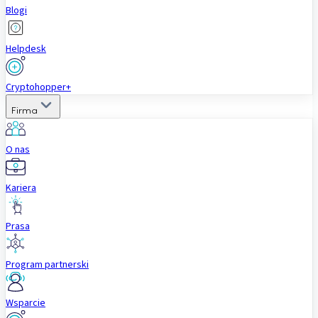
Blogi
Helpdesk
Cryptohopper+
Firma
O nas
Kariera
Prasa
Program partnerski
Wsparcie