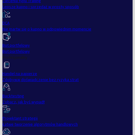
Zlecenia typu Trailing
Lepsze kupno i sprzedaż w prosty sposób
DCA
Nie martw się o kupno w odpowiednim momencie
Bot portfelowy
Bot portfelowy
Profesjonalny
Handel na papierze
Zdobywaj doświadczenie bez ryzyka strat
Backtesting
Zobacz, jak byś wypadł
Projektant strategii
Łatwe tworzenie algorytmów handlowych