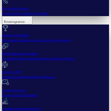
Wszystkie funkcje
Przegląd tych funkcji i nie tylko
Rozwiązania
Hopper Arena
NEW
Obserwuj modele AI walczące na rynku krypto
Menadżerowie aktywów
Zarządzaj funduszami klientów w jednym miejscu
Górnicy i PSP
Automatycznie konwertuj fundusze.
Osoby fizyczne
Rozpocznij swój handel
Zaawansowani inwestorzy