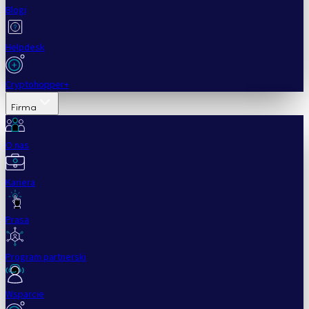
Blogi
Helpdesk
Cryptohopper+
Firma
O nas
Kariera
Prasa
Program partnerski
Wsparcie