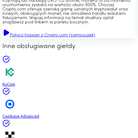
trzymają lub handlują CRO. Co istotne, moneta ta od momentu
uruchomienia zyskała na wartości około 900%. Chociaż
Crypto.com oferuje szeroką gamę uznanych kryptowalut oraz
nowych, obiecujących monet, nie umożliwia handlu walutami
fiducjarnymi. Więcej informacji na temat struktury opłat
znajdziesz pod linkiem w panelu bocznym.
Połącz hopper z Crypto.com (samouczek)
Inne obsługiwane giełdy
KuCoin
Coinbase Advanced