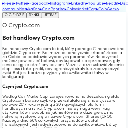
▸
Fees
▸
Twitter
▸
Facebook
▸
Instagram
▸
LinkedIn
▸
YouTube
▸
Reddit
▸
Dis
communities
▸
KaKao
▸
CoinPaprika
▸
CoinMarketCap
▸
CoinGecko
O GIEŁDZIE
RYNKI
UPTIME
O Crypto.com
Bot handlowy Crypto.com
Bot handlowy Crypto.com to bot, który pomaga Ci handlować na
giełdzie Crypto.com. Bot może automatycznie składać zlecenia
za Ciebie na podstawie wybranych parametrów. Na przykład
możesz powiedzieć botowi, aby kupował lub sprzedawał, gdy
cena osiągnie określony poziom. Możesz także ustawić zlecenia
stop-loss i take-profit, aby ograniczyć straty lub zabezpieczyć
zyski. Bot jest bardzo przyjazny dla użytkownika i łatwy w
konfiguracji.
Czym jest Crypto.com
Według CoinMarketCap, zarejestrowana na Seszelach giełda
Crypto.com bardzo szybko przekształciła się z nowicjusza w
połowie 2017 roku w jedną z 20 największych platform
handlowych na rynku. Crypto.com nie wymaga weryfikacji
użytkowników i, podobnie jak niektóre inne duże giełdy, ma
natywną kryptowalutę o nazwie Crypto.com Shares (CRO).
Każdego dnia 50% całkowitych przychodów z opłat
transakcyjnych jest redystrybuowane do użytkowników, którzy