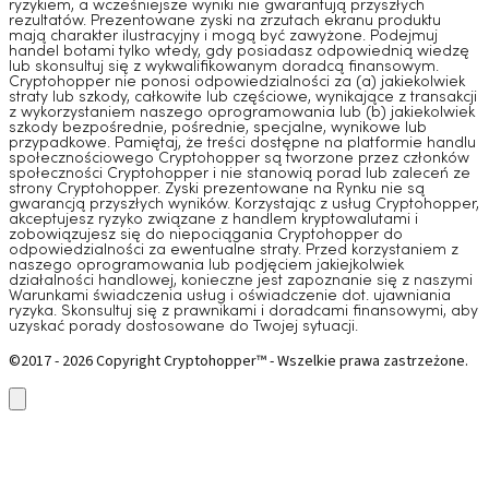
ryzykiem, a wcześniejsze wyniki nie gwarantują przyszłych
rezultatów. Prezentowane zyski na zrzutach ekranu produktu
mają charakter ilustracyjny i mogą być zawyżone. Podejmuj
handel botami tylko wtedy, gdy posiadasz odpowiednią wiedzę
lub skonsultuj się z wykwalifikowanym doradcą finansowym.
Cryptohopper nie ponosi odpowiedzialności za (a) jakiekolwiek
straty lub szkody, całkowite lub częściowe, wynikające z transakcji
z wykorzystaniem naszego oprogramowania lub (b) jakiekolwiek
szkody bezpośrednie, pośrednie, specjalne, wynikowe lub
przypadkowe. Pamiętaj, że treści dostępne na platformie handlu
społecznościowego Cryptohopper są tworzone przez członków
społeczności Cryptohopper i nie stanowią porad lub zaleceń ze
strony Cryptohopper. Zyski prezentowane na Rynku nie są
gwarancją przyszłych wyników. Korzystając z usług Cryptohopper,
akceptujesz ryzyko związane z handlem kryptowalutami i
zobowiązujesz się do niepociągania Cryptohopper do
odpowiedzialności za ewentualne straty. Przed korzystaniem z
naszego oprogramowania lub podjęciem jakiejkolwiek
działalności handlowej, konieczne jest zapoznanie się z naszymi
Warunkami świadczenia usług i oświadczenie dot. ujawniania
ryzyka. Skonsultuj się z prawnikami i doradcami finansowymi, aby
uzyskać porady dostosowane do Twojej sytuacji.
©2017 - 2026 Copyright Cryptohopper™ - Wszelkie prawa zastrzeżone.