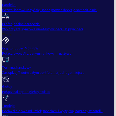
Handel AI
Pozwól botowi uczyć się i podejmować decyzje samodzielnie
Profesjonalne narzędzia
Wykorzystaj rynkowe nieefektywności lub płynności
Więcej
Cryptohopper MCP
NEW
Połącz swoją AI z danymi rynkowymi na żywo
Terminal handlowy
Zarządzaj Twoim całym portfelem z jednego miejsca
Giełdy
Połącz najlepsze giełdy świata
Turnieje
Pochwal się swoimi umiejętnościami i wygrywaj nagrody w handlu