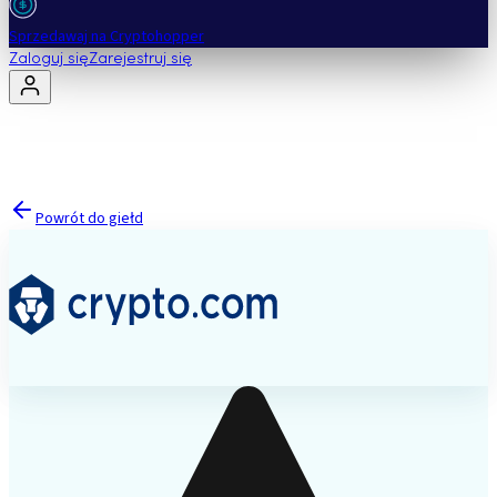
Sprzedawaj na Cryptohopper
Zaloguj się
Zarejestruj się
Powrót do giełd