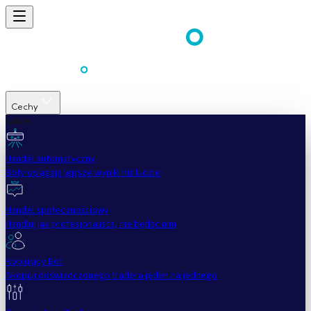
Cechy
Łatwe
Handel automatyczny
Boty osiągają lepsze wyniki niż ludzie
Handel społecznościowy
Handluj jak profesjonalista, nie będąc nim
Kopiujący Bot
Skopiuj doświadczonego tradera jeden na jednego