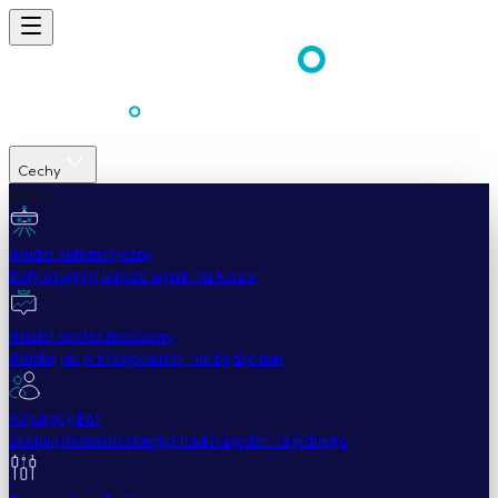
Cechy
Łatwe
Handel automatyczny
Boty osiągają lepsze wyniki niż ludzie
Handel społecznościowy
Handluj jak profesjonalista, nie będąc nim
Kopiujący Bot
Skopiuj doświadczonego tradera jeden na jednego