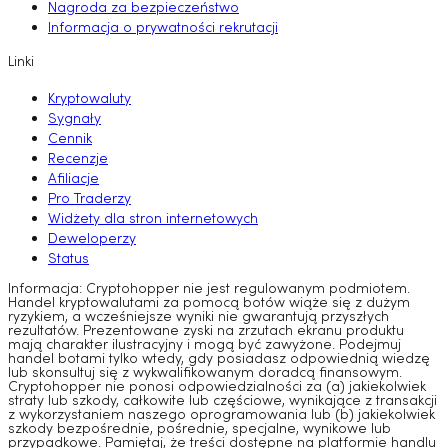
Nagroda za bezpieczeństwo
Informacja o prywatności rekrutacji
Linki
Kryptowaluty
Sygnały
Cennik
Recenzje
Afiliacje
Pro Traderzy
Widżety dla stron internetowych
Deweloperzy
Status
Informacja: Cryptohopper nie jest regulowanym podmiotem.
Handel kryptowalutami za pomocą botów wiąże się z dużym
ryzykiem, a wcześniejsze wyniki nie gwarantują przyszłych
rezultatów. Prezentowane zyski na zrzutach ekranu produktu
mają charakter ilustracyjny i mogą być zawyżone. Podejmuj
handel botami tylko wtedy, gdy posiadasz odpowiednią wiedzę
lub skonsultuj się z wykwalifikowanym doradcą finansowym.
Cryptohopper nie ponosi odpowiedzialności za (a) jakiekolwiek
straty lub szkody, całkowite lub częściowe, wynikające z transakcji
z wykorzystaniem naszego oprogramowania lub (b) jakiekolwiek
szkody bezpośrednie, pośrednie, specjalne, wynikowe lub
przypadkowe. Pamiętaj, że treści dostępne na platformie handlu