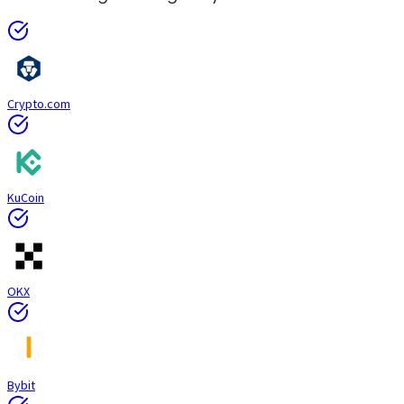
Crypto.com
KuCoin
OKX
Bybit