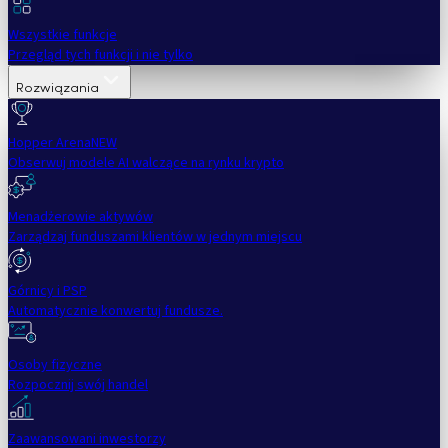
Wszystkie funkcje
Przegląd tych funkcji i nie tylko
Rozwiązania
Hopper Arena
NEW
Obserwuj modele AI walczące na rynku krypto
Menadżerowie aktywów
Zarządzaj funduszami klientów w jednym miejscu
Górnicy i PSP
Automatycznie konwertuj fundusze.
Osoby fizyczne
Rozpocznij swój handel
Zaawansowani inwestorzy