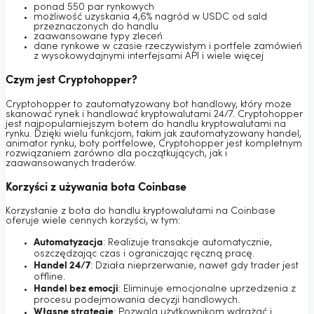
ponad 550 par rynkowych
możliwość uzyskania 4,6% nagród w USDC od sald
przeznaczonych do handlu
zaawansowane typy zleceń
dane rynkowe w czasie rzeczywistym i portfele zamówień
z wysokowydajnymi interfejsami API i wiele więcej
Czym jest Cryptohopper?
Cryptohopper to zautomatyzowany bot handlowy, który może
skanować rynek i handlować kryptowalutami 24/7. Cryptohopper
jest najpopularniejszym botem do handlu kryptowalutami na
rynku. Dzięki wielu funkcjom, takim jak zautomatyzowany handel,
animator rynku, boty portfelowe, Cryptohopper jest kompletnym
rozwiązaniem zarówno dla początkujących, jak i
zaawansowanych traderów.
Korzyści z używania bota Coinbase
Korzystanie z bota do handlu kryptowalutami na Coinbase
oferuje wiele cennych korzyści, w tym:
Automatyzacja
: Realizuje transakcje automatycznie,
oszczędzając czas i ograniczając ręczną pracę.
Handel 24/7
: Działa nieprzerwanie, nawet gdy trader jest
offline.
Handel bez emocji
: Eliminuje emocjonalne uprzedzenia z
procesu podejmowania decyzji handlowych.
Własne strategie
: Pozwala użytkownikom wdrażać i