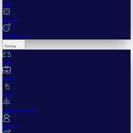
Blogi
Helpdesk
Cryptohopper+
Firma
O nas
Kariera
Prasa
Program partnerski
Wsparcie