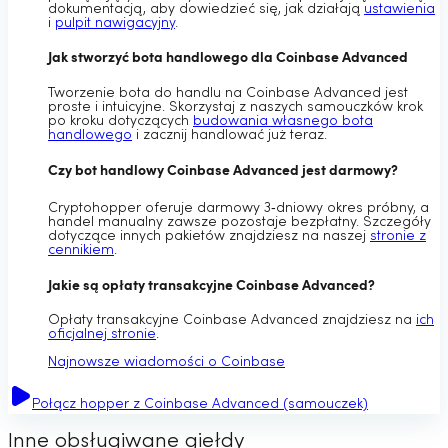
dokumentacją, aby dowiedzieć się, jak działają
ustawienia
i
pulpit nawigacyjny
.
Jak stworzyć bota handlowego dla Coinbase Advanced
Tworzenie bota do handlu na Coinbase Advanced jest
proste i intuicyjne. Skorzystaj z naszych samouczków krok
po kroku dotyczących
budowania własnego bota
handlowego
i zacznij handlować już teraz.
Czy bot handlowy Coinbase Advanced jest darmowy?
Cryptohopper oferuje darmowy 3‑dniowy okres próbny, a
handel manualny zawsze pozostaje bezpłatny. Szczegóły
dotyczące innych pakietów znajdziesz na naszej
stronie z
cennikiem
.
Jakie są opłaty transakcyjne Coinbase Advanced?
Opłaty transakcyjne Coinbase Advanced znajdziesz na
ich
oficjalnej stronie
.
Najnowsze wiadomości o Coinbase
Połącz hopper z Coinbase Advanced (samouczek)
Inne obsługiwane giełdy