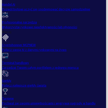
Handel AI
Pozwól botowi uczyć się i podejmować decyzje samodzielnie
Profesjonalne narzędzia
Wykorzystaj rynkowe nieefektywności lub płynności
Więcej
Cryptohopper MCP
NEW
Połącz swoją AI z danymi rynkowymi na żywo
Terminal handlowy
Zarządzaj Twoim całym portfelem z jednego miejsca
Giełdy
Połącz najlepsze giełdy świata
Turnieje
Pochwal się swoimi umiejętnościami i wygrywaj nagrody w handlu