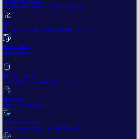
Zlecenia typu Trailing
Lepsze kupno i sprzedaż w prosty sposób
DCA
Nie martw się o kupno w odpowiednim momencie
Bot portfelowy
Bot portfelowy
Profesjonalny
Handel na papierze
Zdobywaj doświadczenie bez ryzyka strat
Backtesting
Zobacz, jak byś wypadł
Projektant strategii
Łatwe tworzenie algorytmów handlowych