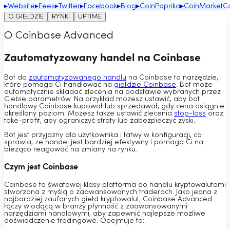
▸
Website
▸
Fees
▸
Twitter
▸
Facebook
▸
Blog
▸
CoinPaprika
▸
CoinMarketC
O GIEŁDZIE
RYNKI
UPTIME
O Coinbase Advanced
Zautomatyzowany handel na Coinbase
Bot do
zautomatyzowanego handlu
na Coinbase to narzędzie,
które pomaga Ci handlować na
giełdzie Coinbase
. Bot może
automatycznie składać zlecenia na podstawie wybranych przez
Ciebie parametrów. Na przykład możesz ustawić, aby bot
handlowy Coinbase kupował lub sprzedawał, gdy cena osiągnie
określony poziom. Możesz także ustawić zlecenia
stop-loss
oraz
take-profit, aby ograniczyć straty lub zabezpieczyć zyski.
Bot jest przyjazny dla użytkownika i łatwy w konfiguracji, co
sprawia, że handel jest bardziej efektywny i pomaga Ci na
bieżąco reagować na zmiany na rynku.
Czym jest Coinbase
Coinbase to światowej klasy platforma do handlu kryptowalutami
stworzona z myślą o zaawansowanych traderach. Jako jedna z
najbardziej zaufanych giełd kryptowalut, Coinbase Advanced
łączy wiodącą w branży płynność z zaawansowanymi
narzędziami handlowymi, aby zapewnić najlepsze możliwe
doświadczenie tradingowe. Obejmuje to: