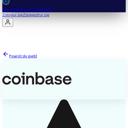
Sprzedawaj na Cryptohopper
Zaloguj się
Zarejestruj się
Powrót do giełd