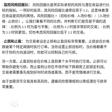
-
监控风险回报比：
风险回报比是将实际承担的风险与潜在收益进行比
较的指标。一项好的投资，其风险回报比通常应高于 1:2，这意味着潜
在收益是风险的两倍。风险回报比 =（目标价格 - 入场价格）/（入场价
格 - 止损价）。让我们看看不同的比例，并判断它们是否是不错的选
择：- 比例为 1:1 时为盈亏平衡；- 比例为 1:2 时是非常好的交易；- 比例
为 1:3 时则更佳。切勿考虑风险回报比低于 1:1 的交易。
-
止损和止盈：
为交易者设定止损和止盈目标非常重要。止损会在价格
跌破某个特定阈值时执行订单。当你设置止损目标时，当价格朝着不
利于你的方向波动时，你就可以控制自己的亏损。
另一方面，止盈目标会在价格上涨到某个水平时执行交易。止损可以
帮助你避免亏损，而止盈则让你在市场开始下跌趋势之前锁定利润。
交易者需要事先规划好何时进场或离场，而不是凭情绪进行交易。
由于加密货币交易具有高风险，遵循风险管理规则以降低潜在亏损非
常重要。