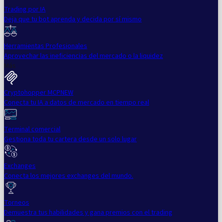
Trading por IA
Deja que tu bot aprenda y decida por sí mismo
Herramientas Profesionales
Aprovechar las ineficiencias del mercado o la liquidez
Más
Cryptohopper MCP
NEW
Conecta tu IA a datos de mercado en tiempo real
Terminal comercial
Gestiona toda tu cartera desde un solo lugar
Exchanges
Conecta los mejores exchanges del mundo.
Torneos
Demuestra tus habilidades y gana premios con el trading