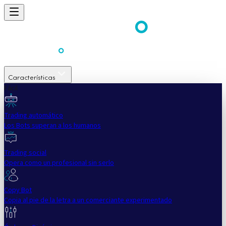
Características
Fácil
Trading automático
Los Bots superan a los humanos
Trading social
Opera como un profesional sin serlo
Copy Bot
Copia al pie de la letra a un comerciante experimentado