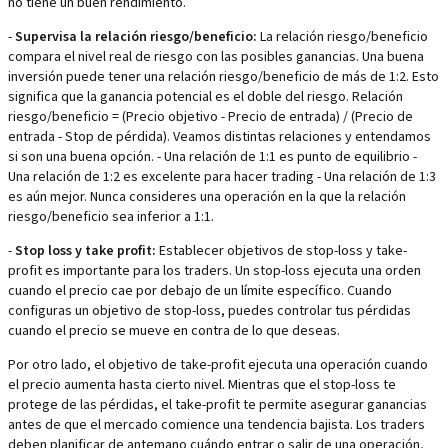
no tiene un buen rendimiento.
-
Supervisa la relación riesgo/beneficio:
La relación riesgo/beneficio
compara el nivel real de riesgo con las posibles ganancias. Una buena
inversión puede tener una relación riesgo/beneficio de más de 1:2. Esto
significa que la ganancia potencial es el doble del riesgo. Relación
riesgo/beneficio = (Precio objetivo - Precio de entrada) / (Precio de
entrada - Stop de pérdida). Veamos distintas relaciones y entendamos
si son una buena opción. - Una relación de 1:1 es punto de equilibrio -
Una relación de 1:2 es excelente para hacer trading - Una relación de 1:3
es aún mejor. Nunca consideres una operación en la que la relación
riesgo/beneficio sea inferior a 1:1.
-
Stop loss y take profit:
Establecer objetivos de stop-loss y take-
profit es importante para los traders. Un stop-loss ejecuta una orden
cuando el precio cae por debajo de un límite específico. Cuando
configuras un objetivo de stop-loss, puedes controlar tus pérdidas
cuando el precio se mueve en contra de lo que deseas.
Por otro lado, el objetivo de take-profit ejecuta una operación cuando
el precio aumenta hasta cierto nivel. Mientras que el stop-loss te
protege de las pérdidas, el take-profit te permite asegurar ganancias
antes de que el mercado comience una tendencia bajista. Los traders
deben planificar de antemano cuándo entrar o salir de una operación,