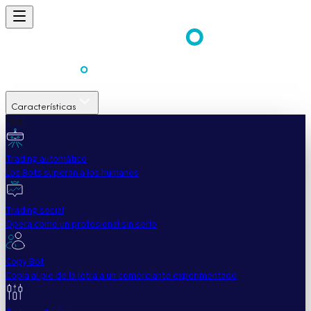
Características
Fácil
Trading automático
Los Bots superan a los humanos
Trading social
Opera como un profesional sin serlo
Copy Bot
Copia al pie de la letra a un comerciante experimentado