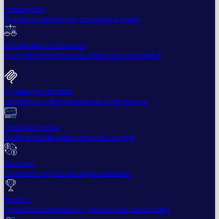
Trading por IA
Deja que tu bot aprenda y decida por sí mismo
Herramientas Profesionales
Aprovechar las ineficiencias del mercado o la liquidez
Más
Cryptohopper MCP
NEW
Conecta tu IA a datos de mercado en tiempo real
Terminal comercial
Gestiona toda tu cartera desde un solo lugar
Exchanges
Conecta los mejores exchanges del mundo.
Torneos
Demuestra tus habilidades y gana premios con el trading