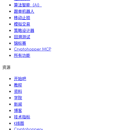
算法智能（AI）
跟单机器人
移动止损
模拟交易
策略设计器
回溯测试
锦标赛
Cryptohopper MCP
所有功能
资源
开始吧
教程
资料
学院
新闻
博客
技术指标
K线图
Cryptohopper+