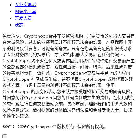
专业交易者
网站小工具
开发人员
状态
免责声明：Cryptohopper并非受监管机构。加密货币的机器人交易存
在大量风险，过去的业绩表现并不能预示未来的结果。产品截图中展
示的利润仅供参考，可能有所夸大。只有在您具备充足的知识或寻求
了专业财务顾问的指导后，才应进行机器人交易。在任何情况下，
Cryptohopper均不对任何人或实体因使用我们的软件进行交易而产生
的全部或部分损失或损害，或任何直接、间接、特殊、后果性或附带
的损害承担责任。请注意，Cryptohopper社交交易平台上的内容由
Cryptohopper社区成员生成，并不代表Cryptohopper或其代表的建
议或推荐。市场上展示的利润并不能预示未来的结果。使用
Cryptohopper的服务即表示您承认并接受加密货币交易的固有风险，
并同意免除Cryptohopper因您的任何责任或损失的责任。在使用我们
的软件或进行任何交易活动之前，务必审阅并理解我们的服务条款和
风险披露政策。请根据您的具体情况咨询法律和金融专业人士，获取
个性化的建议。
©2017 - 2026 Cryptohopper™ 版权所有 - 保留所有权利。