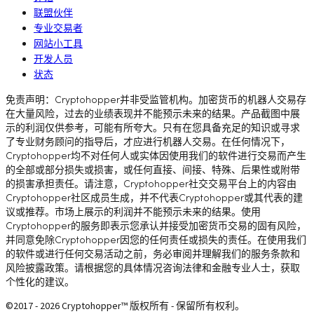
联盟伙伴
专业交易者
网站小工具
开发人员
状态
免责声明：Cryptohopper并非受监管机构。加密货币的机器人交易存
在大量风险，过去的业绩表现并不能预示未来的结果。产品截图中展
示的利润仅供参考，可能有所夸大。只有在您具备充足的知识或寻求
了专业财务顾问的指导后，才应进行机器人交易。在任何情况下，
Cryptohopper均不对任何人或实体因使用我们的软件进行交易而产生
的全部或部分损失或损害，或任何直接、间接、特殊、后果性或附带
的损害承担责任。请注意，Cryptohopper社交交易平台上的内容由
Cryptohopper社区成员生成，并不代表Cryptohopper或其代表的建
议或推荐。市场上展示的利润并不能预示未来的结果。使用
Cryptohopper的服务即表示您承认并接受加密货币交易的固有风险，
并同意免除Cryptohopper因您的任何责任或损失的责任。在使用我们
的软件或进行任何交易活动之前，务必审阅并理解我们的服务条款和
风险披露政策。请根据您的具体情况咨询法律和金融专业人士，获取
个性化的建议。
©2017 - 2026 Cryptohopper™ 版权所有 - 保留所有权利。