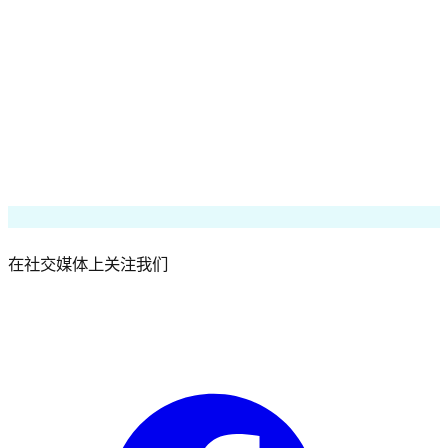
进入和退出头寸！
了解更多
策略回测
130+ 技术指标和线图
算法智能
高级策略技术指标
在社交媒体上关注我们