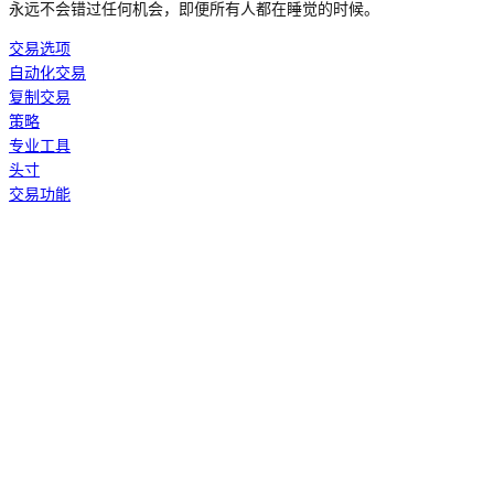
永远不会错过任何机会，即便所有人都在睡觉的时候。
交易选项
自动化交易
复制交易
策略
专业工具
头寸
交易功能
策略构建师
策略设计器是您创建理想策略的地方。策略是由
技术指标
和
线图
组
而成，可用于自动开仓和平仓。这是您的 hopper 的核心，它决定