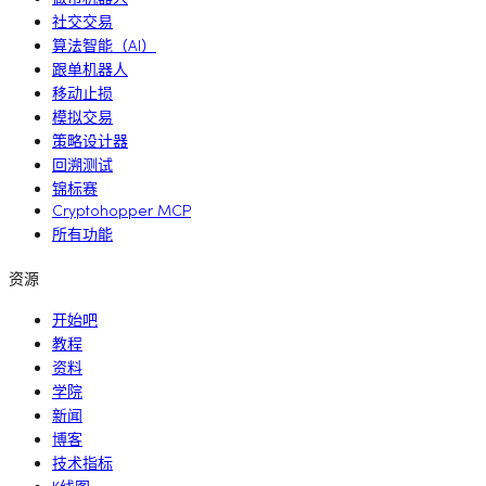
社交交易
算法智能（AI）
跟单机器人
移动止损
模拟交易
策略设计器
回溯测试
锦标赛
Cryptohopper MCP
所有功能
资源
开始吧
教程
资料
学院
新闻
博客
技术指标