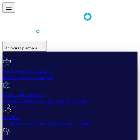
Характеристики
Легко
Автоматическая торговля
Боты превосходят людей
Социальная торговля
Торгуйте как профессионал, не будучи им
Копи-Бот
Копировать опытного трейдера один в один