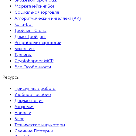
Биржевой арбитраж
Маркетмейкинг Бот
Социальная торговля
Алгоритмический интеллект (АИ)
Копи-Бот
Трейлинг Стопы
Демо-Трейдинг
Разработчик стратегии
Бэктестинг
Турниры
Cryptohopper MCP
Все Особенности
Ресурсы
Приступить к работе
Учебное пособие
Документация
Академия
Новости
Блог
Технические индикаторы
Свечные Паттерны