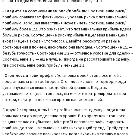
какая‑то одна инвестиция покажет плохой результат.
-
Следите за соотношением риск/прибыль:
Соотношение риск/
прибыль сравнивает фактический уровень риска с потенциальной
прибылью. Хорошая инвестиция может иметь соотношение риск/
прибыль более 1:2. Это означает, что потенциальная прибыль вдвое
больше риска. Соотношение риск/прибыль = (Целевая цена - Цена
входа) / (Цена входа - Стоп-лосс). Давайте рассмотрим разные
соотношения и поймём, насколько они выгодны. - Соотношение 1:1 —
безубыточность - Соотношение 1:2 — отличное условие для сделки -
Соотношение 1:3 — ещё лучше. Никогда не рассматривайте сделку,
где соотношение риск/прибыль меньше 1:1.
-
Стоп-лосс и тейк-профит:
Установка целей стоп-лосс и тейк-
профит важна для трейдеров. Стоп-лосс исполняет ордер, когда
цена опускается ниже определённой границы. Когда вы
устанавливаете цель стоп-лосс, вы можете контролировать свои
потери, если цена движется против ваших ожиданий.
С другой стороны, цель take-profit исполняет сделку, когда цена
повышается до определённого уровня. В то время как стоп-лосс
защищает вас от убытков, take-profit позволяет зафиксировать
прибыль до того, как рынок начнёт нисходящий тренд. Трейдерам
необходимо заранее планировать, когда входить в сделку и когда