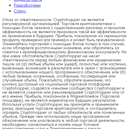
Разработчики
Статус
Отказ от ответственности: Cryptohopper не является
регулируемой организацией. Торговля криптовалютами с
помощью ботов связана с существенными рисками, и прошлая
эффективность не являются признаком такой же эффективности
их применения в будущем. Прибыль, показанная на скриншотах
продукта, приведена для примера и может быть преувеличена.
Занимайтесь торговлей с помощью ботов только в том случае,
если обладаете достаточными знаниями, или обратитесь за
советом к квалифицированному финансовому консультанту. Ни
при каких обстоятельствах Cryptohopper не несет
ответственности перед любым физическим или юридическим
лицом за (а) любые убытки или ущерб, полностью или частично,
вызванные, возникшие в результате или в связи с транзакциями
с использованием нашего программного обеспечения, или (б)
любые прямые, косвенные, особенные, последующие или
случайные убытки. Пожалуйста, обратите внимание, что
контент, доступный на социальной торговой платформе
Cryptohopper, создаётся членами сообщества Cryptohopper и
не является советом или рекомендацией Cryptohopper или от
его имени. Прибыль, показанная в Маркетплейсе (Торговой
площадке), не является индикатором будущих результатов.
Используя услуги Cryptohopper, вы признаёте и принимаете
риски, присущие торговле криптовалютой, и соглашаетесь
оградить Cryptohopper от любых обязательств или понесенных
убытков. Прежде чем использовать наше программное
обеспечение или участвовать в любой торговой деятельности,
необходимо ознакомиться и понять наши Условия
предоставления услуг и Предупреждение о рисках.