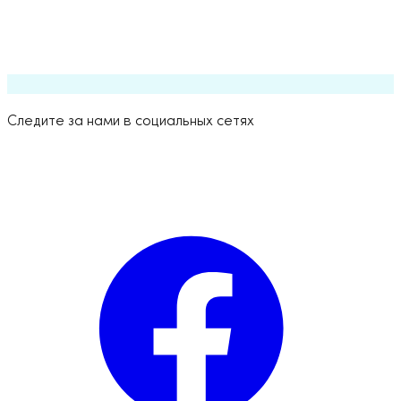
75/900
Уровень Hero
n/a
n/a
200/2400
Следите за нами в социальных сетях