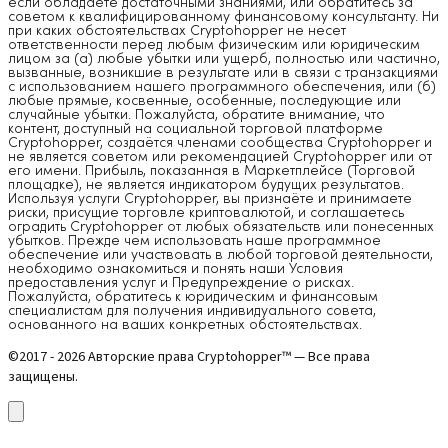
если обладаете достаточными знаниями, или обратитесь за
советом к квалифицированному финансовому консультанту. Ни
при каких обстоятельствах Cryptohopper не несет
ответственности перед любым физическим или юридическим
лицом за (а) любые убытки или ущерб, полностью или частично,
вызванные, возникшие в результате или в связи с транзакциями
с использованием нашего программного обеспечения, или (б)
любые прямые, косвенные, особенные, последующие или
случайные убытки. Пожалуйста, обратите внимание, что
контент, доступный на социальной торговой платформе
Cryptohopper, создаётся членами сообщества Cryptohopper и
не является советом или рекомендацией Cryptohopper или от
его имени. Прибыль, показанная в Маркетплейсе (Торговой
площадке), не является индикатором будущих результатов.
Используя услуги Cryptohopper, вы признаёте и принимаете
риски, присущие торговле криптовалютой, и соглашаетесь
оградить Cryptohopper от любых обязательств или понесенных
убытков. Прежде чем использовать наше программное
обеспечение или участвовать в любой торговой деятельности,
необходимо ознакомиться и понять наши Условия
предоставления услуг и Предупреждение о рисках.
Пожалуйста, обратитесь к юридическим и финансовым
специалистам для получения индивидуального совета,
основанного на ваших конкретных обстоятельствах.
©2017 - 2026 Авторские права Cryptohopper™ — Все права
защищены.