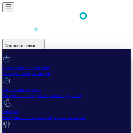
Характеристики
Легко
Автоматическая торговля
Боты превосходят людей
Социальная торговля
Торгуйте как профессионал, не будучи им
Копи-Бот
Копировать опытного трейдера один в один