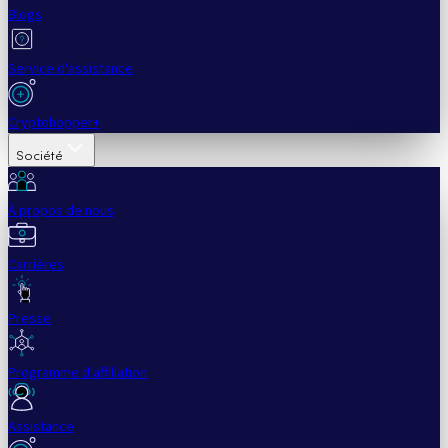
Blogs
Service d'assistance
Cryptohopper+
Société
À propos de nous
Carrières
Presse
Programme d'affiliation
Assistance