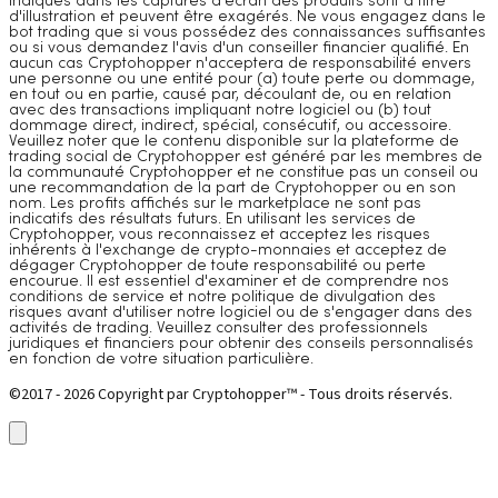
indiqués dans les captures d'écran des produits sont à titre
d'illustration et peuvent être exagérés. Ne vous engagez dans le
bot trading que si vous possédez des connaissances suffisantes
ou si vous demandez l'avis d'un conseiller financier qualifié. En
aucun cas Cryptohopper n'acceptera de responsabilité envers
une personne ou une entité pour (a) toute perte ou dommage,
en tout ou en partie, causé par, découlant de, ou en relation
avec des transactions impliquant notre logiciel ou (b) tout
dommage direct, indirect, spécial, consécutif, ou accessoire.
Veuillez noter que le contenu disponible sur la plateforme de
trading social de Cryptohopper est généré par les membres de
la communauté Cryptohopper et ne constitue pas un conseil ou
une recommandation de la part de Cryptohopper ou en son
nom. Les profits affichés sur le marketplace ne sont pas
indicatifs des résultats futurs. En utilisant les services de
Cryptohopper, vous reconnaissez et acceptez les risques
inhérents à l'exchange de crypto-monnaies et acceptez de
dégager Cryptohopper de toute responsabilité ou perte
encourue. Il est essentiel d'examiner et de comprendre nos
conditions de service et notre politique de divulgation des
risques avant d'utiliser notre logiciel ou de s'engager dans des
activités de trading. Veuillez consulter des professionnels
juridiques et financiers pour obtenir des conseils personnalisés
en fonction de votre situation particulière.
©2017 - 2026 Copyright par Cryptohopper™ - Tous droits réservés.