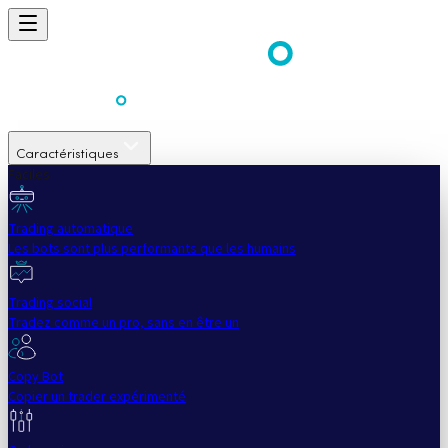
Caractéristiques
Faciles
Trading automatique
Les bots sont plus performants que les humains
Trading social
Tradez comme un pro, sans en être un
Copy Bot
Copier un trader expérimenté