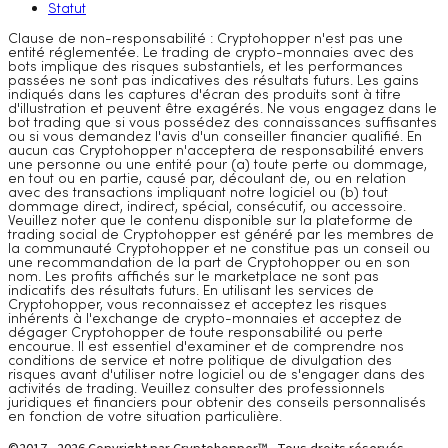
Statut
Clause de non-responsabilité : Cryptohopper n'est pas une
entité réglementée. Le trading de crypto-monnaies avec des
bots implique des risques substantiels, et les performances
passées ne sont pas indicatives des résultats futurs. Les gains
indiqués dans les captures d'écran des produits sont à titre
d'illustration et peuvent être exagérés. Ne vous engagez dans le
bot trading que si vous possédez des connaissances suffisantes
ou si vous demandez l'avis d'un conseiller financier qualifié. En
aucun cas Cryptohopper n'acceptera de responsabilité envers
une personne ou une entité pour (a) toute perte ou dommage,
en tout ou en partie, causé par, découlant de, ou en relation
avec des transactions impliquant notre logiciel ou (b) tout
dommage direct, indirect, spécial, consécutif, ou accessoire.
Veuillez noter que le contenu disponible sur la plateforme de
trading social de Cryptohopper est généré par les membres de
la communauté Cryptohopper et ne constitue pas un conseil ou
une recommandation de la part de Cryptohopper ou en son
nom. Les profits affichés sur le marketplace ne sont pas
indicatifs des résultats futurs. En utilisant les services de
Cryptohopper, vous reconnaissez et acceptez les risques
inhérents à l'exchange de crypto-monnaies et acceptez de
dégager Cryptohopper de toute responsabilité ou perte
encourue. Il est essentiel d'examiner et de comprendre nos
conditions de service et notre politique de divulgation des
risques avant d'utiliser notre logiciel ou de s'engager dans des
activités de trading. Veuillez consulter des professionnels
juridiques et financiers pour obtenir des conseils personnalisés
en fonction de votre situation particulière.