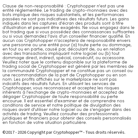
Clause de non-responsabilité : Cryptohopper n'est pas une
entité réglementée. Le trading de crypto-monnaies avec des
bots implique des risques substantiels, et les performances
passées ne sont pas indicatives des résultats futurs. Les gains
indiqués dans les captures d'écran des produits sont à titre
d'illustration et peuvent être exagérés. Ne vous engagez dans le
bot trading que si vous possédez des connaissances suffisantes
ou si vous demandez l'avis d'un conseiller financier qualifié. En
aucun cas Cryptohopper n'acceptera de responsabilité envers
une personne ou une entité pour (a) toute perte ou dommage,
en tout ou en partie, causé par, découlant de, ou en relation
avec des transactions impliquant notre logiciel ou (b) tout
dommage direct, indirect, spécial, consécutif, ou accessoire.
Veuillez noter que le contenu disponible sur la plateforme de
trading social de Cryptohopper est généré par les membres de
la communauté Cryptohopper et ne constitue pas un conseil ou
une recommandation de la part de Cryptohopper ou en son
nom. Les profits affichés sur le marketplace ne sont pas
indicatifs des résultats futurs. En utilisant les services de
Cryptohopper, vous reconnaissez et acceptez les risques
inhérents à l'exchange de crypto-monnaies et acceptez de
dégager Cryptohopper de toute responsabilité ou perte
encourue. Il est essentiel d'examiner et de comprendre nos
conditions de service et notre politique de divulgation des
risques avant d'utiliser notre logiciel ou de s'engager dans des
activités de trading. Veuillez consulter des professionnels
juridiques et financiers pour obtenir des conseils personnalisés
en fonction de votre situation particulière.
©2017 - 2026 Copyright par Cryptohopper™ - Tous droits réservés.