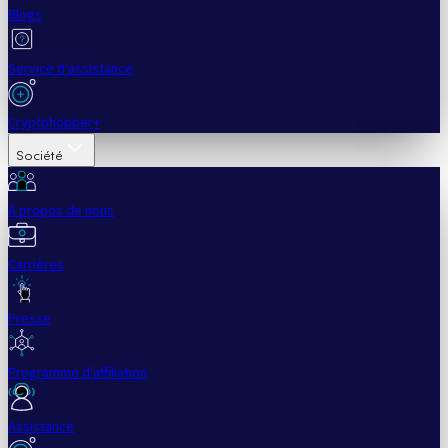
Blogs
Service d'assistance
Cryptohopper+
Société
À propos de nous
Carrières
Presse
Programme d'affiliation
Assistance