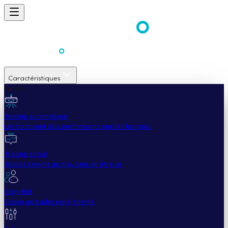
Caractéristiques
Faciles
Trading automatique
Les bots sont plus performants que les humains
Trading social
Tradez comme un pro, sans en être un
Copy Bot
Copier un trader expérimenté