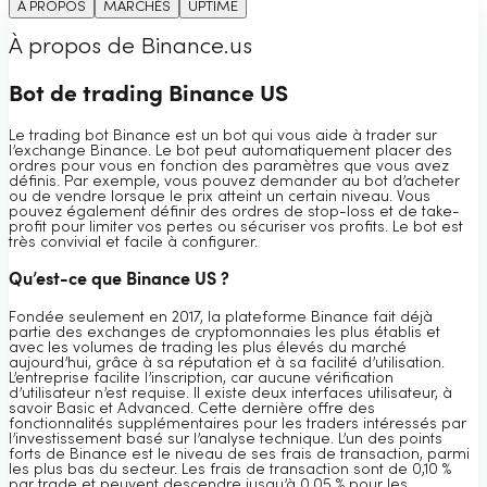
À PROPOS
MARCHÉS
UPTIME
À propos de Binance.us
Bot de trading Binance US
Le trading bot Binance est un bot qui vous aide à trader sur
l’exchange Binance. Le bot peut automatiquement placer des
ordres pour vous en fonction des paramètres que vous avez
définis. Par exemple, vous pouvez demander au bot d’acheter
ou de vendre lorsque le prix atteint un certain niveau. Vous
pouvez également définir des ordres de stop-loss et de take-
profit pour limiter vos pertes ou sécuriser vos profits. Le bot est
très convivial et facile à configurer.
Qu’est-ce que Binance US ?
Fondée seulement en 2017, la plateforme Binance fait déjà
partie des exchanges de cryptomonnaies les plus établis et
avec les volumes de trading les plus élevés du marché
aujourd’hui, grâce à sa réputation et à sa facilité d’utilisation.
L’entreprise facilite l’inscription, car aucune vérification
d’utilisateur n’est requise. Il existe deux interfaces utilisateur, à
savoir Basic et Advanced. Cette dernière offre des
fonctionnalités supplémentaires pour les traders intéressés par
l’investissement basé sur l’analyse technique. L’un des points
forts de Binance est le niveau de ses frais de transaction, parmi
les plus bas du secteur. Les frais de transaction sont de 0,10 %
par trade et peuvent descendre jusqu’à 0,05 % pour les