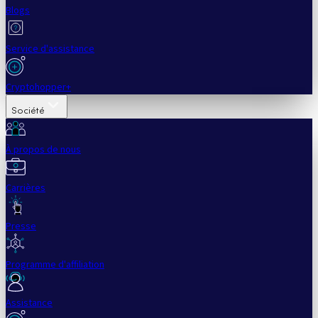
Blogs
Service d'assistance
Cryptohopper+
Société
À propos de nous
Carrières
Presse
Programme d'affiliation
Assistance