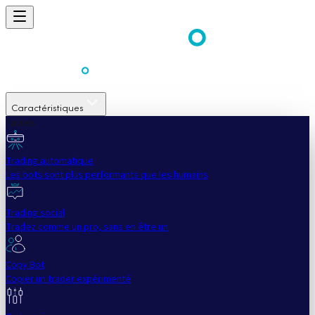
Caractéristiques
Faciles
Trading automatique
Les bots sont plus performants que les humains
Trading social
Tradez comme un pro, sans en être un
Copy Bot
Copier un trader expérimenté