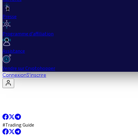
Presse
Programme d'affiliation
Assistance
Vendre sur Cryptohopper
Connexion
S’inscrire
#
Trading Guide