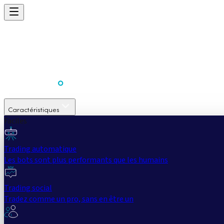
Caractéristiques
Faciles
Trading automatique
Les bots sont plus performants que les humains
Trading social
Tradez comme un pro, sans en être un