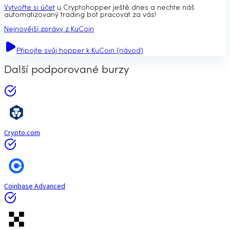
Vytvořte si účet
u Cryptohopper ještě dnes a nechte náš
automatizovaný trading bot pracovat za vás!
Nejnovější zprávy z KuCoin
Připojte svůj hopper k KuCoin (návod)
Další podporované burzy
Crypto.com
Coinbase Advanced