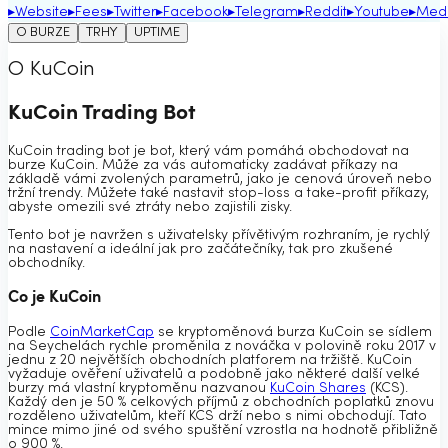
▸
Website
▸
Fees
▸
Twitter
▸
Facebook
▸
Telegram
▸
Reddit
▸
Youtube
▸
Med
O BURZE
TRHY
UPTIME
O KuCoin
KuCoin Trading Bot
KuCoin trading bot je bot, který vám pomáhá obchodovat na
burze KuCoin. Může za vás automaticky zadávat příkazy na
základě vámi zvolených parametrů, jako je cenová úroveň nebo
tržní trendy. Můžete také nastavit stop-loss a take-profit příkazy,
abyste omezili své ztráty nebo zajistili zisky.
Tento bot je navržen s uživatelsky přívětivým rozhraním, je rychlý
na nastavení a ideální jak pro začátečníky, tak pro zkušené
obchodníky.
Co je KuCoin
Podle
CoinMarketCap
se kryptoměnová burza KuCoin se sídlem
na Seychelách rychle proměnila z nováčka v polovině roku 2017 v
jednu z 20 největších obchodních platforem na tržiště. KuCoin
vyžaduje ověření uživatelů a podobně jako některé další velké
burzy má vlastní kryptoměnu nazvanou
KuCoin Shares
(KCS).
Každý den je 50 % celkových příjmů z obchodních poplatků znovu
rozděleno uživatelům, kteří KCS drží nebo s nimi obchodují. Tato
mince mimo jiné od svého spuštění vzrostla na hodnotě přibližně
o 900 %.