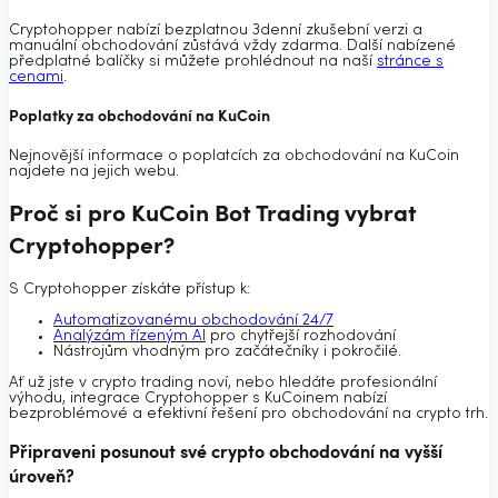
Cryptohopper nabízí bezplatnou 3denní zkušební verzi a
manuální obchodování zůstává vždy zdarma. Další nabízené
předplatné balíčky si můžete prohlédnout na naší
stránce s
cenami
.
Poplatky za obchodování na KuCoin
Nejnovější informace o poplatcích za obchodování na KuCoin
najdete na jejich webu.
Proč si pro KuCoin Bot Trading vybrat
Cryptohopper?
S Cryptohopper získáte přístup k:
Automatizovanému obchodování 24/7
Analýzám řízeným AI
pro chytřejší rozhodování
Nástrojům vhodným pro začátečníky i pokročilé.
Ať už jste v crypto trading noví, nebo hledáte profesionální
výhodu, integrace Cryptohopper s KuCoinem nabízí
bezproblémové a efektivní řešení pro obchodování na crypto trh.
Připraveni posunout své crypto obchodování na vyšší
úroveň?