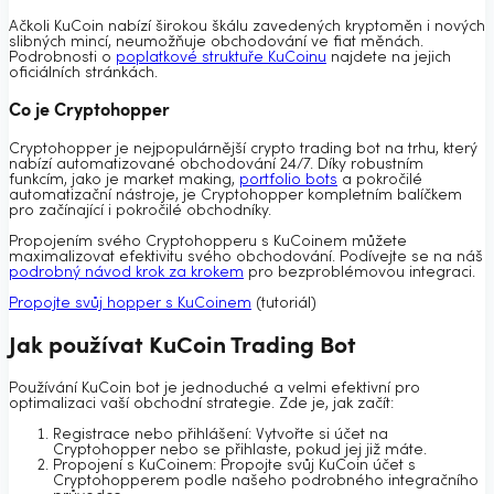
Ačkoli KuCoin nabízí širokou škálu zavedených kryptoměn i nových
slibných mincí, neumožňuje obchodování ve fiat měnách.
Podrobnosti o
poplatkové struktuře KuCoinu
najdete na jejich
oficiálních stránkách.
Co je Cryptohopper
Cryptohopper je nejpopulárnější crypto trading bot na trhu, který
nabízí automatizované obchodování 24/7. Díky robustním
funkcím, jako je market making,
portfolio bots
a pokročilé
automatizační nástroje, je Cryptohopper kompletním balíčkem
pro začínající i pokročilé obchodníky.
Propojením svého Cryptohopperu s KuCoinem můžete
maximalizovat efektivitu svého obchodování. Podívejte se na náš
podrobný návod krok za krokem
pro bezproblémovou integraci.
Propojte svůj hopper s KuCoinem
(tutoriál)
Jak používat KuCoin Trading Bot
Používání KuCoin bot je jednoduché a velmi efektivní pro
optimalizaci vaší obchodní strategie. Zde je, jak začít:
Registrace nebo přihlášení: Vytvořte si účet na
Cryptohopper nebo se přihlaste, pokud jej již máte.
Propojení s KuCoinem: Propojte svůj KuCoin účet s
Cryptohopperem podle našeho podrobného integračního