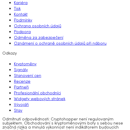
Kariéra
Tisk
Kontakt
Podmínky
Ochrana osobních údajů
Podpora
Odměna za zabezpečení
Oznámení o ochraně osobních údajů při náboru
Odkazy
Kryptoměny
Signály
Stanovení cen
Recenze
Partneři
Profesionální obchodníci
Widgety webových stránek
Vývojáři
Stav
Odmítnutí odpovědnosti: Cryptohopper není regulovaným
subjektem. Obchodování s kryptoměnovými boty s sebou nese
značná rizika a minulá výkonnost není indikátorem budoucích