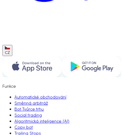
CZ
Funkce
Automatické obchodování
Směnná arbitráž
Bot Tvůrce trhu
Social trading
Algoritmická inteligence (AI)
Copy bot
Trailing Stops