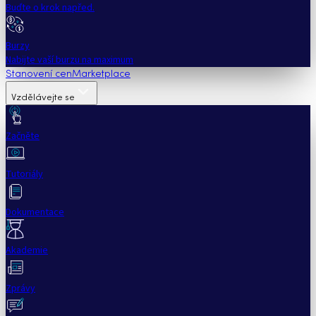
Buďte o krok napřed.
Burzy
Nabijte vaší burzu na maximum
Stanovení cen
Marketplace
Vzdělávejte se
Začněte
Tutoriály
Dokumentace
Akademie
Zprávy