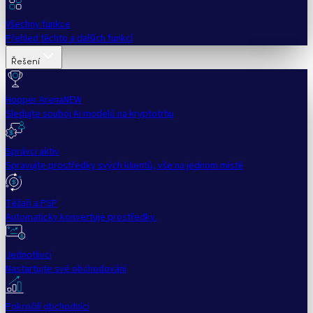
Všechny funkce
Přehled těchto a dalších funkcí
Řešení
Hopper Arena
NEW
Sledujte souboj AI modelů na kryptotrhu
Správci aktiv
Spravujte prostředky svých klientů, vše na jednom místě
Těžaři a PSP
Automaticky konvertuje prostředky.
Jednotlivci
Nastartujte své obchodování
Pokročilí obchodníci