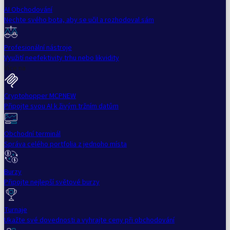
AI Obchodování
Nechte svého bota, aby se učil a rozhodoval sám
Profesionální nástroje
Využití neefektivity trhu nebo likvidity
Více na
Cryptohopper MCP
NEW
Připojte svou AI k živým tržním datům
Obchodní terminál
Správa celého portfolia z jednoho místa
Burzy
Připojte nejlepší světové burzy
Turnaje
Ukažte své dovednosti a vyhrajte ceny při obchodování