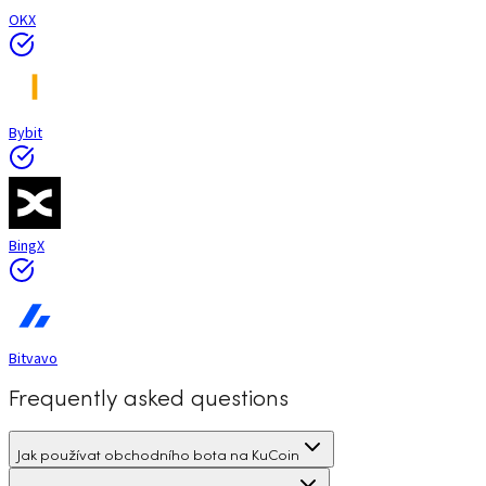
OKX
Bybit
BingX
Bitvavo
Frequently asked questions
Jak používat obchodního bota na KuCoin