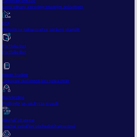
Sledování příkazů
Lepší nákupy a prodeje snadným způsobem
DCA
Nebojte se nakupovat ve správný okamžik
Portfolio bot
Portfolio Bot
Profesionální
Paper Trading
Získávání zkušeností bez rizika ztrát
Backtesting
Podívejte se, jak byste si vedli
Návrhář strategie
Snadné vytváření obchodních algoritmů