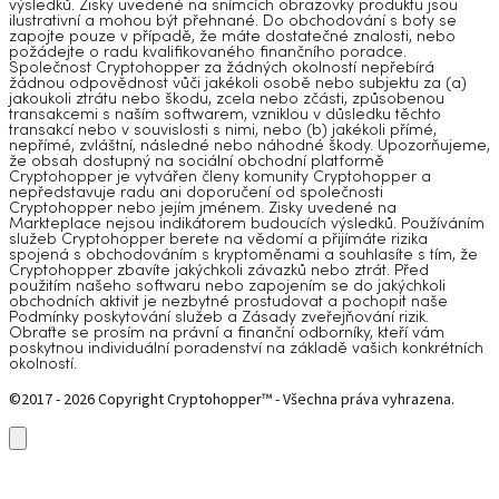
výsledků. Zisky uvedené na snímcích obrazovky produktu jsou
ilustrativní a mohou být přehnané. Do obchodování s boty se
zapojte pouze v případě, že máte dostatečné znalosti, nebo
požádejte o radu kvalifikovaného finančního poradce.
Společnost Cryptohopper za žádných okolností nepřebírá
žádnou odpovědnost vůči jakékoli osobě nebo subjektu za (a)
jakoukoli ztrátu nebo škodu, zcela nebo zčásti, způsobenou
transakcemi s naším softwarem, vzniklou v důsledku těchto
transakcí nebo v souvislosti s nimi, nebo (b) jakékoli přímé,
nepřímé, zvláštní, následné nebo náhodné škody. Upozorňujeme,
že obsah dostupný na sociální obchodní platformě
Cryptohopper je vytvářen členy komunity Cryptohopper a
nepředstavuje radu ani doporučení od společnosti
Cryptohopper nebo jejím jménem. Zisky uvedené na
Markteplace nejsou indikátorem budoucích výsledků. Používáním
služeb Cryptohopper berete na vědomí a přijímáte rizika
spojená s obchodováním s kryptoměnami a souhlasíte s tím, že
Cryptohopper zbavíte jakýchkoli závazků nebo ztrát. Před
použitím našeho softwaru nebo zapojením se do jakýchkoli
obchodních aktivit je nezbytné prostudovat a pochopit naše
Podmínky poskytování služeb a Zásady zveřejňování rizik.
Obraťte se prosím na právní a finanční odborníky, kteří vám
poskytnou individuální poradenství na základě vašich konkrétních
okolností.
©2017 - 2026 Copyright Cryptohopper™ - Všechna práva vyhrazena.