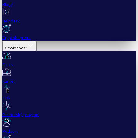
Blogy
Helpdesk
Cryptohopper+
Společnost
O nás
Kariéra
Tisk
Partnerský program
Podpora