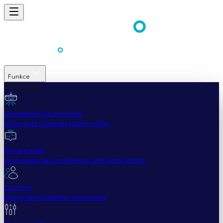
Funkce
Jednoduché
Automatické obchodování
Výkon botů překonává lidský výkon
Social trading
Obchodujte jako profesionál, aniž byste jím byli
Copy bot
Kopírování zkušeného obchodníka