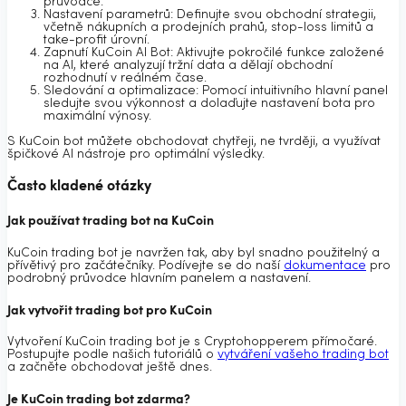
průvodce.
Nastavení parametrů: Definujte svou obchodní strategii,
včetně nákupních a prodejních prahů, stop-loss limitů a
take-profit úrovní.
Zapnutí KuCoin AI Bot: Aktivujte pokročilé funkce založené
na AI, které analyzují tržní data a dělají obchodní
rozhodnutí v reálném čase.
Sledování a optimalizace: Pomocí intuitivního hlavní panel
sledujte svou výkonnost a dolaďujte nastavení bota pro
maximální výnosy.
S KuCoin bot můžete obchodovat chytřeji, ne tvrději, a využívat
špičkové AI nástroje pro optimální výsledky.
Často kladené otázky
Jak používat trading bot na KuCoin
KuCoin trading bot je navržen tak, aby byl snadno použitelný a
přívětivý pro začátečníky. Podívejte se do naší
dokumentace
pro
podrobný průvodce hlavním panelem a nastavení.
Jak vytvořit trading bot pro KuCoin
Vytvoření KuCoin trading bot je s Cryptohopperem přímočaré.
Postupujte podle našich tutoriálů o
vytváření vašeho trading bot
a začněte obchodovat ještě dnes.
Je KuCoin trading bot zdarma?