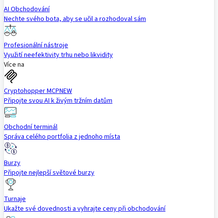
AI Obchodování
Nechte svého bota, aby se učil a rozhodoval sám
Profesionální nástroje
Využití neefektivity trhu nebo likvidity
Více na
Cryptohopper MCP
NEW
Připojte svou AI k živým tržním datům
Obchodní terminál
Správa celého portfolia z jednoho místa
Burzy
Připojte nejlepší světové burzy
Turnaje
Ukažte své dovednosti a vyhrajte ceny při obchodování