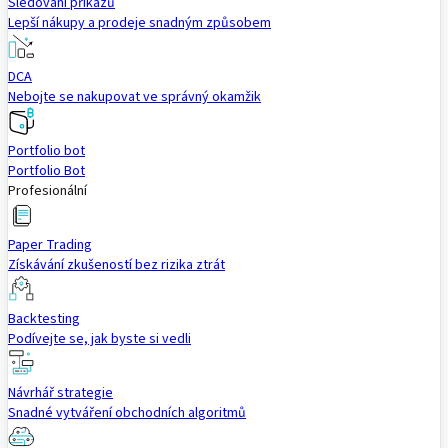
Sledování příkazů
Lepší nákupy a prodeje snadným způsobem
DCA
Nebojte se nakupovat ve správný okamžik
Portfolio bot
Portfolio Bot
Profesionální
Paper Trading
Získávání zkušeností bez rizika ztrát
Backtesting
Podívejte se, jak byste si vedli
Návrhář strategie
Snadné vytváření obchodních algoritmů