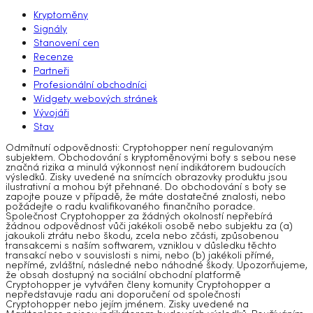
Kryptoměny
Signály
Stanovení cen
Recenze
Partneři
Profesionální obchodníci
Widgety webových stránek
Vývojáři
Stav
Odmítnutí odpovědnosti: Cryptohopper není regulovaným
subjektem. Obchodování s kryptoměnovými boty s sebou nese
značná rizika a minulá výkonnost není indikátorem budoucích
výsledků. Zisky uvedené na snímcích obrazovky produktu jsou
ilustrativní a mohou být přehnané. Do obchodování s boty se
zapojte pouze v případě, že máte dostatečné znalosti, nebo
požádejte o radu kvalifikovaného finančního poradce.
Společnost Cryptohopper za žádných okolností nepřebírá
žádnou odpovědnost vůči jakékoli osobě nebo subjektu za (a)
jakoukoli ztrátu nebo škodu, zcela nebo zčásti, způsobenou
transakcemi s naším softwarem, vzniklou v důsledku těchto
transakcí nebo v souvislosti s nimi, nebo (b) jakékoli přímé,
nepřímé, zvláštní, následné nebo náhodné škody. Upozorňujeme,
že obsah dostupný na sociální obchodní platformě
Cryptohopper je vytvářen členy komunity Cryptohopper a
nepředstavuje radu ani doporučení od společnosti
Cryptohopper nebo jejím jménem. Zisky uvedené na