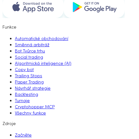
Funkce
Automatické obchodování
Směnná arbitráž
Bot Tvůrce trhu
Social trading
Algoritmická inteligence (AI)
Copy bot
Trailing Stops
Paper Trading
Návrhář strategie
Backtesting
Turnaje
Cryptohopper MCP
Všechny funkce
Zdroje
Začněte