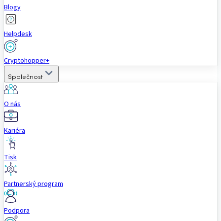
Blogy
Helpdesk
Cryptohopper+
Společnost
O nás
Kariéra
Tisk
Partnerský program
Podpora