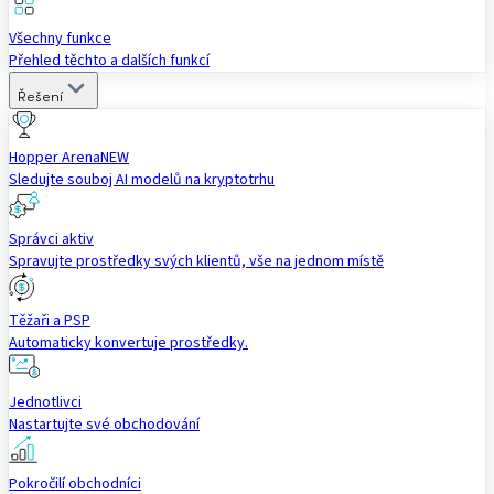
Všechny funkce
Přehled těchto a dalších funkcí
Řešení
Hopper Arena
NEW
Sledujte souboj AI modelů na kryptotrhu
Správci aktiv
Spravujte prostředky svých klientů, vše na jednom místě
Těžaři a PSP
Automaticky konvertuje prostředky.
Jednotlivci
Nastartujte své obchodování
Pokročilí obchodníci