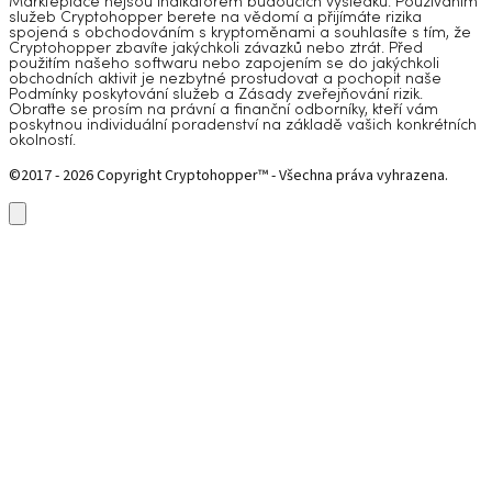
Markteplace nejsou indikátorem budoucích výsledků. Používáním
služeb Cryptohopper berete na vědomí a přijímáte rizika
spojená s obchodováním s kryptoměnami a souhlasíte s tím, že
Cryptohopper zbavíte jakýchkoli závazků nebo ztrát. Před
použitím našeho softwaru nebo zapojením se do jakýchkoli
obchodních aktivit je nezbytné prostudovat a pochopit naše
Podmínky poskytování služeb a Zásady zveřejňování rizik.
Obraťte se prosím na právní a finanční odborníky, kteří vám
poskytnou individuální poradenství na základě vašich konkrétních
okolností.
©2017 - 2026 Copyright Cryptohopper™ - Všechna práva vyhrazena.