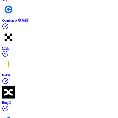
Coinbase 高级版
OKX
Bybit
BingX