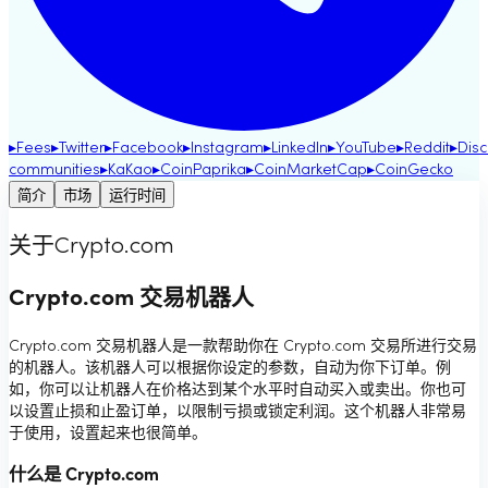
▸
Fees
▸
Twitter
▸
Facebook
▸
Instagram
▸
LinkedIn
▸
YouTube
▸
Reddit
▸
Dis
communities
▸
KaKao
▸
CoinPaprika
▸
CoinMarketCap
▸
CoinGecko
简介
市场
运行时间
关于Crypto.com
Crypto.com 交易机器人
Crypto.com 交易机器人是一款帮助你在 Crypto.com 交易所进行交易
的机器人。该机器人可以根据你设定的参数，自动为你下订单。例
如，你可以让机器人在价格达到某个水平时自动买入或卖出。你也可
以设置止损和止盈订单，以限制亏损或锁定利润。这个机器人非常易
于使用，设置起来也很简单。
什么是 Crypto.com