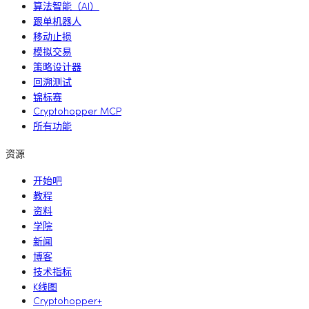
算法智能（AI）
跟单机器人
移动止损
模拟交易
策略设计器
回溯测试
锦标赛
Cryptohopper MCP
所有功能
资源
开始吧
教程
资料
学院
新闻
博客
技术指标
K线图
Cryptohopper+