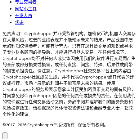
专业交易者
网站小工具
开发人员
状态
免责声明：Cryptohopper并非受监管机构。加密货币的机器人交易存
在大量风险，过去的业绩表现并不能预示未来的结果。产品截图中展
示的利润仅供参考，可能有所夸大。只有在您具备充足的知识或寻求
了专业财务顾问的指导后，才应进行机器人交易。在任何情况下，
Cryptohopper均不对任何人或实体因使用我们的软件进行交易而产生
的全部或部分损失或损害，或任何直接、间接、特殊、后果性或附带
的损害承担责任。请注意，Cryptohopper社交交易平台上的内容由
Cryptohopper社区成员生成，并不代表Cryptohopper或其代表的建
议或推荐。市场上展示的利润并不能预示未来的结果。使用
Cryptohopper的服务即表示您承认并接受加密货币交易的固有风险，
并同意免除Cryptohopper因您的任何责任或损失的责任。在使用我们
的软件或进行任何交易活动之前，务必审阅并理解我们的服务条款和
风险披露政策。请根据您的具体情况咨询法律和金融专业人士，获取
个性化的建议。
©2017 - 2026 Cryptohopper™ 版权所有 - 保留所有权利。