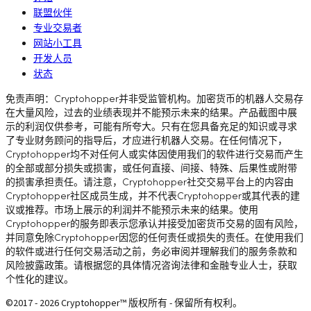
联盟伙伴
专业交易者
网站小工具
开发人员
状态
免责声明：Cryptohopper并非受监管机构。加密货币的机器人交易存
在大量风险，过去的业绩表现并不能预示未来的结果。产品截图中展
示的利润仅供参考，可能有所夸大。只有在您具备充足的知识或寻求
了专业财务顾问的指导后，才应进行机器人交易。在任何情况下，
Cryptohopper均不对任何人或实体因使用我们的软件进行交易而产生
的全部或部分损失或损害，或任何直接、间接、特殊、后果性或附带
的损害承担责任。请注意，Cryptohopper社交交易平台上的内容由
Cryptohopper社区成员生成，并不代表Cryptohopper或其代表的建
议或推荐。市场上展示的利润并不能预示未来的结果。使用
Cryptohopper的服务即表示您承认并接受加密货币交易的固有风险，
并同意免除Cryptohopper因您的任何责任或损失的责任。在使用我们
的软件或进行任何交易活动之前，务必审阅并理解我们的服务条款和
风险披露政策。请根据您的具体情况咨询法律和金融专业人士，获取
个性化的建议。
©2017 - 2026 Cryptohopper™ 版权所有 - 保留所有权利。