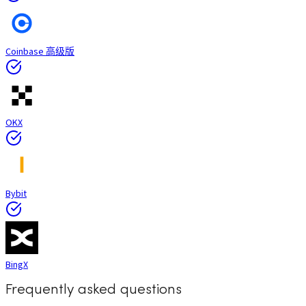
Coinbase 高级版
OKX
Bybit
BingX
Frequently asked questions