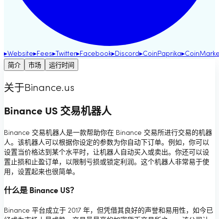
▸
Website
▸
Fees
▸
Twitter
▸
Facebook
▸
Discord
▸
CoinPaprika
▸
CoinMark
简介
市场
运行时间
关于Binance.us
Binance US 交易机器人
Binance 交易机器人是一款帮助你在 Binance 交易所进行交易的机器
人。该机器人可以根据你设定的参数为你自动下订单。例如，你可以
设置当价格达到某个水平时，让机器人自动买入或卖出。你还可以设
置止损和止盈订单，以限制亏损或锁定利润。这个机器人非常易于使
用，设置起来也很简单。
什么是 Binance US？
Binance 平台成立于 2017 年，但凭借其良好的声誉和易用性，如今已