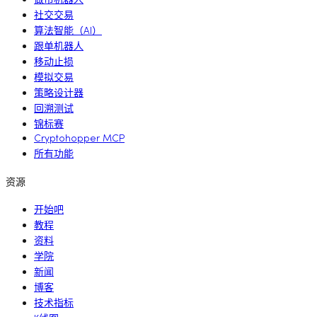
做市机器人
社交交易
算法智能（AI）
跟单机器人
移动止损
模拟交易
策略设计器
回溯测试
锦标赛
Cryptohopper MCP
所有功能
资源
开始吧
教程
资料
学院
新闻
博客
技术指标