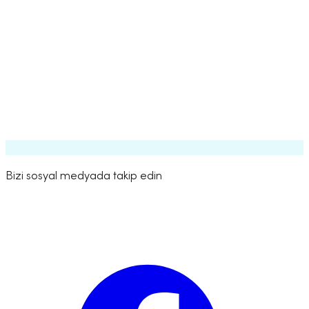
olduğunuz pozisyon sayısı.
Pozisyonları senkronize etme
Pozisyonları ayır
Kişisel istatistikler
Genel istatistikler
Kısa pozisyonlar
Bizi sosyal medyada takip edin