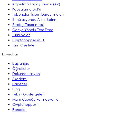
Algoritma Yapay Zekâsı (AZ)
Kopyalama Bot'u
Takip Eden İşlem Durdurmaları
Simülasyonda Alım-Satım
Strateji Tasarımcısı
Geriye Yönelik Test Etme
Turnuvalar
Cryptohopper MCP
Tüm Özellikler
Kaynaklar
Başlangıç
Öğreticiler
Dokümantasyon
Akademi
Haberler
Blog
Teknik Göstergeler
Mum Çubuğu Formasyonları
Cryptohopper+
Borsalar