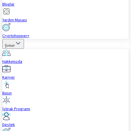
Bloglar
Yardım Masası
Cryptohopper+
Şirket
Hakkımızda
Kariyer
Basın
İştirak Programı
Destek