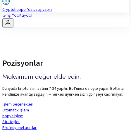
Cryptohopper'da satış yapın
Giriş Yap
Kaydol
Pozisyonlar
Maksimum değer elde edin.
Dünyada kripto alım satımı 7-24 yapılır. Bot'unuz da öyle yapar. Botlarla
kendinize avantaj sağlayın -- herkes uyurken siz hiçbir şeyi kaçırmayın.
İşlem Seçenekleri
Otomatik İşlem
Kopya işlem
Stratejiler
Profesyonel araçlar