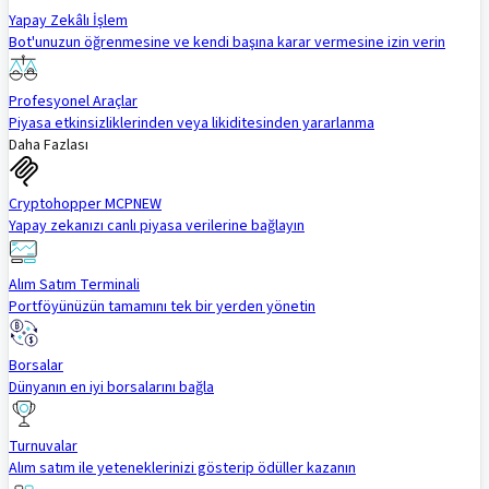
Yapay Zekâlı İşlem
Bot'unuzun öğrenmesine ve kendi başına karar vermesine izin verin
Profesyonel Araçlar
Piyasa etkinsizliklerinden veya likiditesinden yararlanma
Daha Fazlası
Cryptohopper MCP
NEW
Yapay zekanızı canlı piyasa verilerine bağlayın
Alım Satım Terminali
Portföyünüzün tamamını tek bir yerden yönetin
Borsalar
Dünyanın en iyi borsalarını bağla
Turnuvalar
Alım satım ile yeteneklerinizi gösterip ödüller kazanın