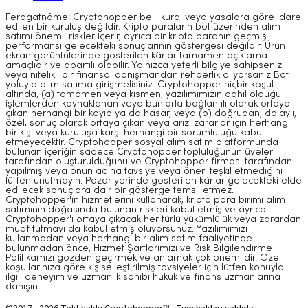
Feragatnâme: Cryptohopper belli kural veya yasalara göre idare
edilen bir kuruluş değildir. Kripto paraların bot üzerinden alım
satımı önemli riskler içerir, ayrıca bir kripto paranın geçmiş
performansı gelecekteki sonuçlarının göstergesi değildir. Ürün
ekran görüntülerinde gösterilen kârlar tamamen açıklama
amaçlıdır ve abartılı olabilir. Yalnızca yeterli bilgiye sahipseniz
veya nitelikli bir finansal danışmandan rehberlik alıyorsanız Bot
yoluyla alım satıma girişmelisiniz. Cryptohopper hiçbir koşul
altında, (a) tamamen veya kısmen, yazılımımızın dahil olduğu
işlemlerden kaynaklanan veya bunlarla bağlantılı olarak ortaya
çıkan herhangi bir kayıp ya da hasar, veya (b) doğrudan, dolaylı,
özel, sonuç olarak ortaya çıkan veya arızi zararlar için herhangi
bir kişi veya kuruluşa karşı herhangi bir sorumluluğu kabul
etmeyecektir. Cryptohopper sosyal alım satım platformunda
bulunan içeriğin sadece Cryptohopper topluluğunun üyeleri
tarafından oluşturulduğunu ve Cryptohopper firması tarafından
yapılmış veya onun adına tavsiye veya öneri teşkil etmediğini
lütfen unutmayın. Pazar yerinde gösterilen kârlar gelecekteki elde
edilecek sonuçlara dair bir gösterge temsil etmez.
Cryptohopper'ın hizmetlerini kullanarak, kripto para birimi alım
satımının doğasında bulunan riskleri kabul etmiş ve ayrıca
Cryptohopper'ı ortaya çıkacak her türlü yükümlülük veya zarardan
muaf tutmayı da kabul etmiş oluyorsunuz. Yazılımımızı
kullanmadan veya herhangi bir alım satım faaliyetinde
bulunmadan önce, Hizmet Şartlarımızı ve Risk Bilgilendirme
Politikamızı gözden geçirmek ve anlamak çok önemlidir. Özel
koşullarınıza göre kişiselleştirilmiş tavsiyeler için lütfen konuyla
ilgili deneyim ve uzmanlık sahibi hukuk ve finans uzmanlarına
danışın.