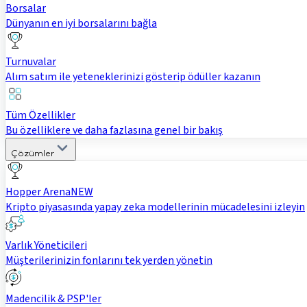
Borsalar
Dünyanın en iyi borsalarını bağla
Turnuvalar
Alım satım ile yeteneklerinizi gösterip ödüller kazanın
Tüm Özellikler
Bu özelliklere ve daha fazlasına genel bir bakış
Çözümler
Hopper Arena
NEW
Kripto piyasasında yapay zeka modellerinin mücadelesini izleyin
Varlık Yöneticileri
Müşterilerinizin fonlarını tek yerden yönetin
Madencilik & PSP'ler