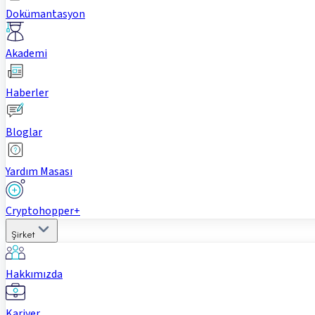
Dokümantasyon
Akademi
Haberler
Bloglar
Yardım Masası
Cryptohopper+
Şirket
Hakkımızda
Kariyer