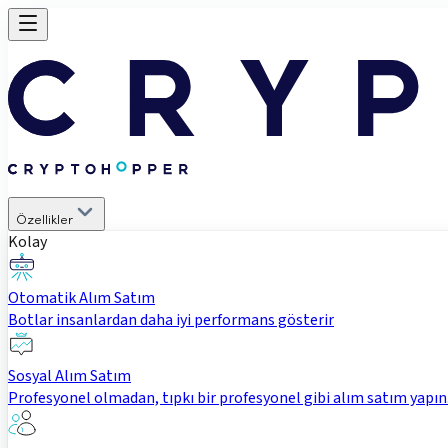
Özellikler
Kolay
Otomatik Alım Satım
Botlar insanlardan daha iyi performans gösterir
Sosyal Alım Satım
Profesyonel olmadan, tıpkı bir profesyonel gibi alım satım yapın