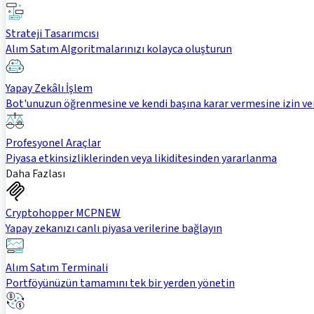
Strateji Tasarımcısı
Alım Satım Algoritmalarınızı kolayca oluşturun
Yapay Zekâlı İşlem
Bot'unuzun öğrenmesine ve kendi başına karar vermesine izin ve
Profesyonel Araçlar
Piyasa etkinsizliklerinden veya likiditesinden yararlanma
Daha Fazlası
Cryptohopper MCP
NEW
Yapay zekanızı canlı piyasa verilerine bağlayın
Alım Satım Terminali
Portföyünüzün tamamını tek bir yerden yönetin