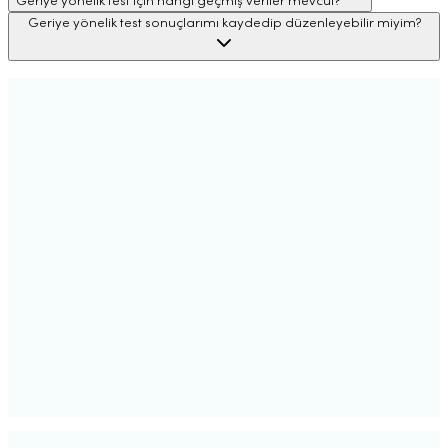
Geriye yönelik test için hangi geçmiş veriler mevcut?
Geriye yönelik test sonuçlarımı kaydedip düzenleyebilir miyim?
Otomatik İşlem
Botlar insanlardan daha iyi performans gösterir.
Sosyal İşlem
Profesyonel olmadan profesyonel gibi işlem yapın
Takip Eden Emirler
Daha iyi alım satımlar, kolay yoldan
DCA
Yanlış zamanda alım yaptığın için endişelenme