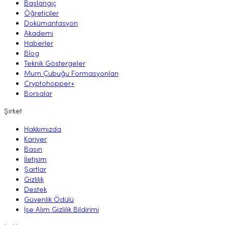
Başlangıç
Öğreticiler
Dokümantasyon
Akademi
Haberler
Blog
Teknik Göstergeler
Mum Çubuğu Formasyonları
Cryptohopper+
Borsalar
Şirket
Hakkımızda
Kariyer
Basın
İletişim
Şartlar
Gizlilik
Destek
Güvenlik Ödülü
İşe Alım Gizlilik Bildirimi