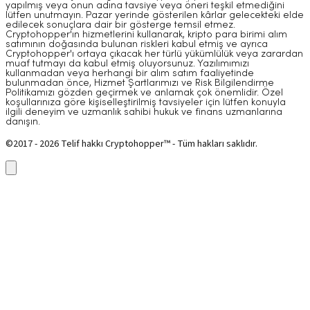
yapılmış veya onun adına tavsiye veya öneri teşkil etmediğini
lütfen unutmayın. Pazar yerinde gösterilen kârlar gelecekteki elde
edilecek sonuçlara dair bir gösterge temsil etmez.
Cryptohopper'ın hizmetlerini kullanarak, kripto para birimi alım
satımının doğasında bulunan riskleri kabul etmiş ve ayrıca
Cryptohopper'ı ortaya çıkacak her türlü yükümlülük veya zarardan
muaf tutmayı da kabul etmiş oluyorsunuz. Yazılımımızı
kullanmadan veya herhangi bir alım satım faaliyetinde
bulunmadan önce, Hizmet Şartlarımızı ve Risk Bilgilendirme
Politikamızı gözden geçirmek ve anlamak çok önemlidir. Özel
koşullarınıza göre kişiselleştirilmiş tavsiyeler için lütfen konuyla
ilgili deneyim ve uzmanlık sahibi hukuk ve finans uzmanlarına
danışın.
©2017 - 2026 Telif hakkı Cryptohopper™ - Tüm hakları saklıdır.