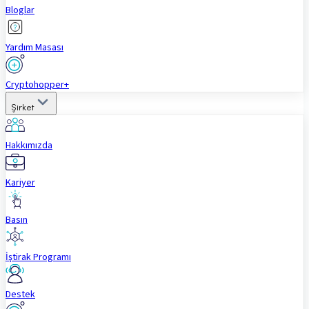
Bloglar
Yardım Masası
Cryptohopper+
Şirket
Hakkımızda
Kariyer
Basın
İştirak Programı
Destek