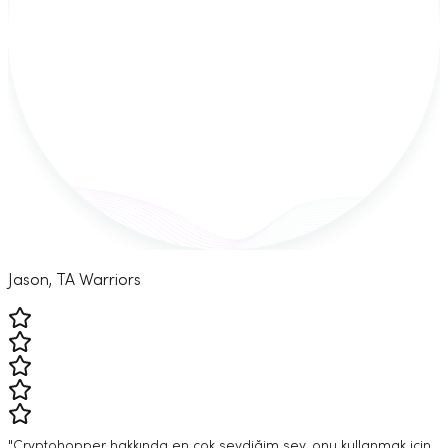
Jason, TA Warriors
"Cryptohopper hakkında en çok sevdiğim şey, onu kullanmak için