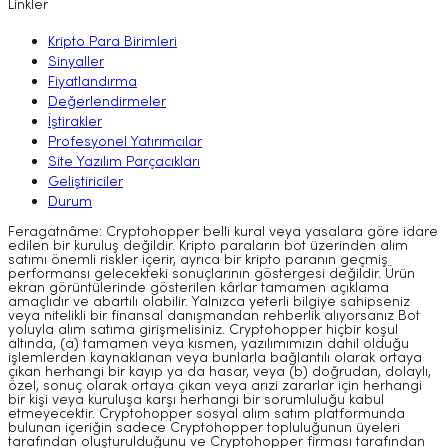
Linkler
Kripto Para Birimleri
Sinyaller
Fiyatlandırma
Değerlendirmeler
İştirakler
Profesyonel Yatırımcılar
Site Yazılım Parçacıkları
Geliştiriciler
Durum
Feragatnâme: Cryptohopper belli kural veya yasalara göre idare
edilen bir kuruluş değildir. Kripto paraların bot üzerinden alım
satımı önemli riskler içerir, ayrıca bir kripto paranın geçmiş
performansı gelecekteki sonuçlarının göstergesi değildir. Ürün
ekran görüntülerinde gösterilen kârlar tamamen açıklama
amaçlıdır ve abartılı olabilir. Yalnızca yeterli bilgiye sahipseniz
veya nitelikli bir finansal danışmandan rehberlik alıyorsanız Bot
yoluyla alım satıma girişmelisiniz. Cryptohopper hiçbir koşul
altında, (a) tamamen veya kısmen, yazılımımızın dahil olduğu
işlemlerden kaynaklanan veya bunlarla bağlantılı olarak ortaya
çıkan herhangi bir kayıp ya da hasar, veya (b) doğrudan, dolaylı,
özel, sonuç olarak ortaya çıkan veya arızi zararlar için herhangi
bir kişi veya kuruluşa karşı herhangi bir sorumluluğu kabul
etmeyecektir. Cryptohopper sosyal alım satım platformunda
bulunan içeriğin sadece Cryptohopper topluluğunun üyeleri
tarafından oluşturulduğunu ve Cryptohopper firması tarafından