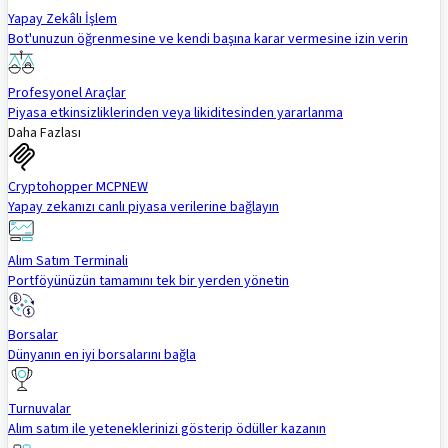
Yapay Zekâlı İşlem
Bot'unuzun öğrenmesine ve kendi başına karar vermesine izin verin
Profesyonel Araçlar
Piyasa etkinsizliklerinden veya likiditesinden yararlanma
Daha Fazlası
Cryptohopper MCP
NEW
Yapay zekanızı canlı piyasa verilerine bağlayın
Alım Satım Terminali
Portföyünüzün tamamını tek bir yerden yönetin
Borsalar
Dünyanın en iyi borsalarını bağla
Turnuvalar
Alım satım ile yeteneklerinizi gösterip ödüller kazanın