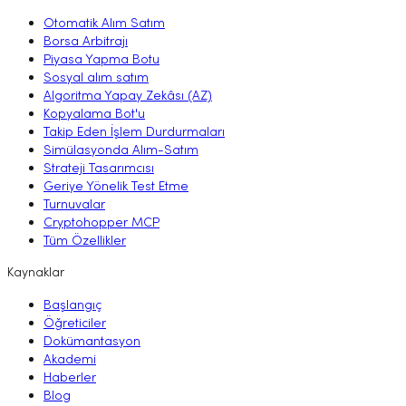
Otomatik Alım Satım
Borsa Arbitrajı
Piyasa Yapma Botu
Sosyal alım satım
Algoritma Yapay Zekâsı (AZ)
Kopyalama Bot'u
Takip Eden İşlem Durdurmaları
Simülasyonda Alım-Satım
Strateji Tasarımcısı
Geriye Yönelik Test Etme
Turnuvalar
Cryptohopper MCP
Tüm Özellikler
Kaynaklar
Başlangıç
Öğreticiler
Dokümantasyon
Akademi
Haberler
Blog