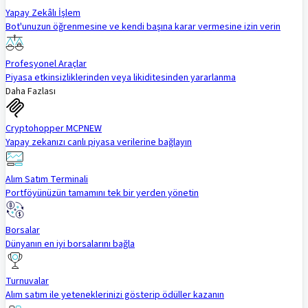
Yapay Zekâlı İşlem
Bot'unuzun öğrenmesine ve kendi başına karar vermesine izin verin
Profesyonel Araçlar
Piyasa etkinsizliklerinden veya likiditesinden yararlanma
Daha Fazlası
Cryptohopper MCP
NEW
Yapay zekanızı canlı piyasa verilerine bağlayın
Alım Satım Terminali
Portföyünüzün tamamını tek bir yerden yönetin
Borsalar
Dünyanın en iyi borsalarını bağla
Turnuvalar
Alım satım ile yeteneklerinizi gösterip ödüller kazanın