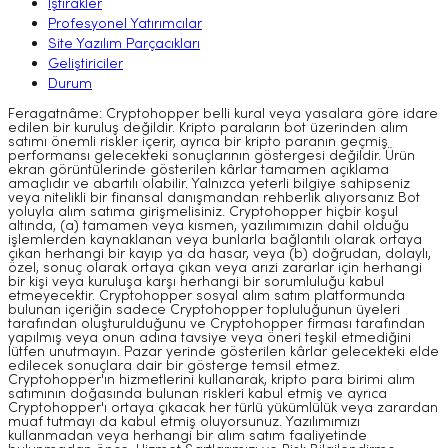
İştirakler
Profesyonel Yatırımcılar
Site Yazılım Parçacıkları
Geliştiriciler
Durum
Feragatnâme: Cryptohopper belli kural veya yasalara göre idare
edilen bir kuruluş değildir. Kripto paraların bot üzerinden alım
satımı önemli riskler içerir, ayrıca bir kripto paranın geçmiş
performansı gelecekteki sonuçlarının göstergesi değildir. Ürün
ekran görüntülerinde gösterilen kârlar tamamen açıklama
amaçlıdır ve abartılı olabilir. Yalnızca yeterli bilgiye sahipseniz
veya nitelikli bir finansal danışmandan rehberlik alıyorsanız Bot
yoluyla alım satıma girişmelisiniz. Cryptohopper hiçbir koşul
altında, (a) tamamen veya kısmen, yazılımımızın dahil olduğu
işlemlerden kaynaklanan veya bunlarla bağlantılı olarak ortaya
çıkan herhangi bir kayıp ya da hasar, veya (b) doğrudan, dolaylı,
özel, sonuç olarak ortaya çıkan veya arızi zararlar için herhangi
bir kişi veya kuruluşa karşı herhangi bir sorumluluğu kabul
etmeyecektir. Cryptohopper sosyal alım satım platformunda
bulunan içeriğin sadece Cryptohopper topluluğunun üyeleri
tarafından oluşturulduğunu ve Cryptohopper firması tarafından
yapılmış veya onun adına tavsiye veya öneri teşkil etmediğini
lütfen unutmayın. Pazar yerinde gösterilen kârlar gelecekteki elde
edilecek sonuçlara dair bir gösterge temsil etmez.
Cryptohopper'ın hizmetlerini kullanarak, kripto para birimi alım
satımının doğasında bulunan riskleri kabul etmiş ve ayrıca
Cryptohopper'ı ortaya çıkacak her türlü yükümlülük veya zarardan
muaf tutmayı da kabul etmiş oluyorsunuz. Yazılımımızı
kullanmadan veya herhangi bir alım satım faaliyetinde