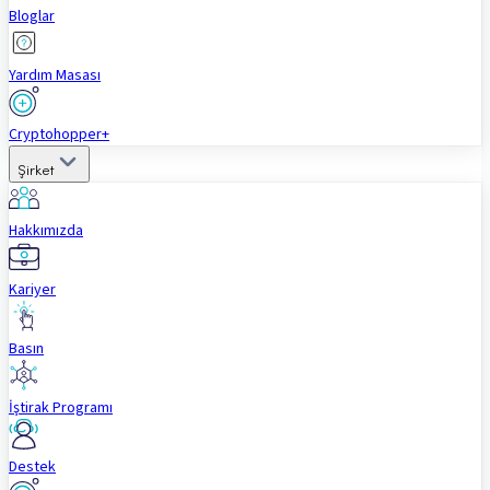
Bloglar
Yardım Masası
Cryptohopper+
Şirket
Hakkımızda
Kariyer
Basın
İştirak Programı
Destek