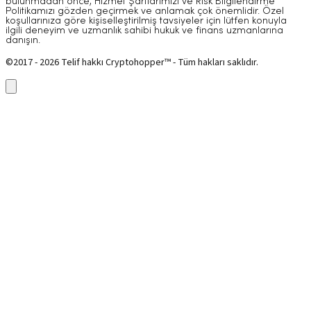
bulunmadan önce, Hizmet Şartlarımızı ve Risk Bilgilendirme
Politikamızı gözden geçirmek ve anlamak çok önemlidir. Özel
koşullarınıza göre kişiselleştirilmiş tavsiyeler için lütfen konuyla
ilgili deneyim ve uzmanlık sahibi hukuk ve finans uzmanlarına
danışın.
©2017 - 2026 Telif hakkı Cryptohopper™ - Tüm hakları saklıdır.