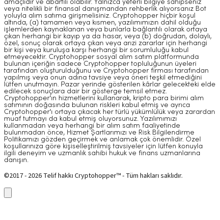
amaçlıdır ve abartılı olabilir. Yalnızca yeterli bilgiye sahipseniz
veya nitelikli bir finansal danışmandan rehberlik alıyorsanız Bot
yoluyla alım satıma girişmelisiniz. Cryptohopper hiçbir koşul
altında, (a) tamamen veya kısmen, yazılımımızın dahil olduğu
işlemlerden kaynaklanan veya bunlarla bağlantılı olarak ortaya
çıkan herhangi bir kayıp ya da hasar, veya (b) doğrudan, dolaylı,
özel, sonuç olarak ortaya çıkan veya arızi zararlar için herhangi
bir kişi veya kuruluşa karşı herhangi bir sorumluluğu kabul
etmeyecektir. Cryptohopper sosyal alım satım platformunda
bulunan içeriğin sadece Cryptohopper topluluğunun üyeleri
tarafından oluşturulduğunu ve Cryptohopper firması tarafından
yapılmış veya onun adına tavsiye veya öneri teşkil etmediğini
lütfen unutmayın. Pazar yerinde gösterilen kârlar gelecekteki elde
edilecek sonuçlara dair bir gösterge temsil etmez.
Cryptohopper'ın hizmetlerini kullanarak, kripto para birimi alım
satımının doğasında bulunan riskleri kabul etmiş ve ayrıca
Cryptohopper'ı ortaya çıkacak her türlü yükümlülük veya zarardan
muaf tutmayı da kabul etmiş oluyorsunuz. Yazılımımızı
kullanmadan veya herhangi bir alım satım faaliyetinde
bulunmadan önce, Hizmet Şartlarımızı ve Risk Bilgilendirme
Politikamızı gözden geçirmek ve anlamak çok önemlidir. Özel
koşullarınıza göre kişiselleştirilmiş tavsiyeler için lütfen konuyla
ilgili deneyim ve uzmanlık sahibi hukuk ve finans uzmanlarına
danışın.
©2017 - 2026 Telif hakkı Cryptohopper™ - Tüm hakları saklıdır.