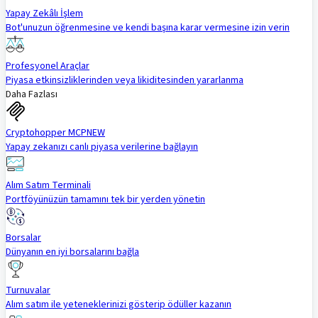
Yapay Zekâlı İşlem
Bot'unuzun öğrenmesine ve kendi başına karar vermesine izin verin
Profesyonel Araçlar
Piyasa etkinsizliklerinden veya likiditesinden yararlanma
Daha Fazlası
Cryptohopper MCP
NEW
Yapay zekanızı canlı piyasa verilerine bağlayın
Alım Satım Terminali
Portföyünüzün tamamını tek bir yerden yönetin
Borsalar
Dünyanın en iyi borsalarını bağla
Turnuvalar
Alım satım ile yeteneklerinizi gösterip ödüller kazanın