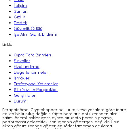
Basın
İletişim
Şartlar
Gizlilik
Destek
Güvenlik Ödülü
İşe Alım Gizlilik Bildirimi
Linkler
Kripto Para Birimleri
Sinyaller
Fiyatlandırma
Değerlendirmeler
İştirakler
Profesyonel Yatırımcılar
Site Yazılım Parçacıkları
Geliştiriciler
Durum
Feragatnâme: Cryptohopper belli kural veya yasalara göre idare
edilen bir kuruluş değildir. Kripto paraların bot üzerinden alım
satımı önemli riskler içerir, ayrıca bir kripto paranın geçmiş
performansı gelecekteki sonuçlarının göstergesi değildir. Ürün
ekran görüntülerinde gösterilen kârlar tamamen açıklama