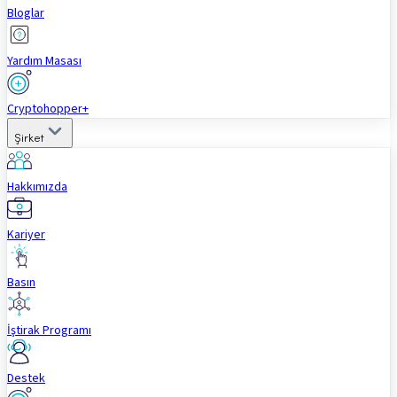
Bloglar
Yardım Masası
Cryptohopper+
Şirket
Hakkımızda
Kariyer
Basın
İştirak Programı
Destek