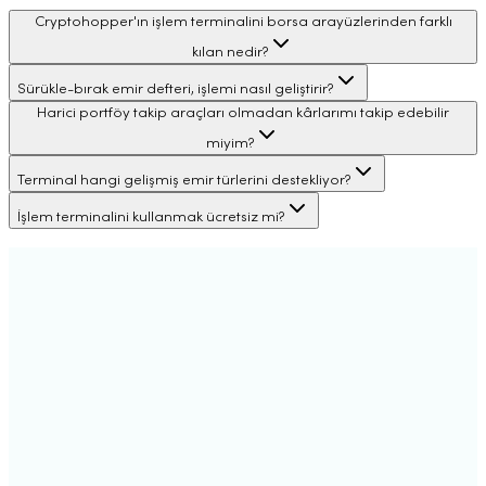
Cryptohopper'ın işlem terminalini borsa arayüzlerinden farklı
kılan nedir?
Sürükle-bırak emir defteri, işlemi nasıl geliştirir?
Harici portföy takip araçları olmadan kârlarımı takip edebilir
miyim?
Terminal hangi gelişmiş emir türlerini destekliyor?
İşlem terminalini kullanmak ücretsiz mi?
Otomatik İşlem
Botlar insanlardan daha iyi performans gösterir.
Sosyal İşlem
Profesyonel olmadan profesyonel gibi işlem yapın