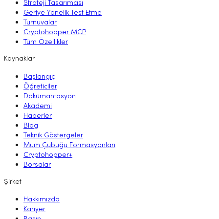
Strateji Tasarımcısı
Geriye Yönelik Test Etme
Turnuvalar
Cryptohopper MCP
Tüm Özellikler
Kaynaklar
Başlangıç
Öğreticiler
Dokümantasyon
Akademi
Haberler
Blog
Teknik Göstergeler
Mum Çubuğu Formasyonları
Cryptohopper+
Borsalar
Şirket
Hakkımızda
Kariyer