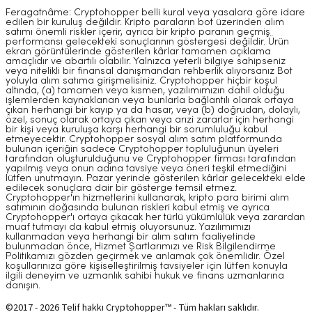
Feragatnâme: Cryptohopper belli kural veya yasalara göre idare
edilen bir kuruluş değildir. Kripto paraların bot üzerinden alım
satımı önemli riskler içerir, ayrıca bir kripto paranın geçmiş
performansı gelecekteki sonuçlarının göstergesi değildir. Ürün
ekran görüntülerinde gösterilen kârlar tamamen açıklama
amaçlıdır ve abartılı olabilir. Yalnızca yeterli bilgiye sahipseniz
veya nitelikli bir finansal danışmandan rehberlik alıyorsanız Bot
yoluyla alım satıma girişmelisiniz. Cryptohopper hiçbir koşul
altında, (a) tamamen veya kısmen, yazılımımızın dahil olduğu
işlemlerden kaynaklanan veya bunlarla bağlantılı olarak ortaya
çıkan herhangi bir kayıp ya da hasar, veya (b) doğrudan, dolaylı,
özel, sonuç olarak ortaya çıkan veya arızi zararlar için herhangi
bir kişi veya kuruluşa karşı herhangi bir sorumluluğu kabul
etmeyecektir. Cryptohopper sosyal alım satım platformunda
bulunan içeriğin sadece Cryptohopper topluluğunun üyeleri
tarafından oluşturulduğunu ve Cryptohopper firması tarafından
yapılmış veya onun adına tavsiye veya öneri teşkil etmediğini
lütfen unutmayın. Pazar yerinde gösterilen kârlar gelecekteki elde
edilecek sonuçlara dair bir gösterge temsil etmez.
Cryptohopper'ın hizmetlerini kullanarak, kripto para birimi alım
satımının doğasında bulunan riskleri kabul etmiş ve ayrıca
Cryptohopper'ı ortaya çıkacak her türlü yükümlülük veya zarardan
muaf tutmayı da kabul etmiş oluyorsunuz. Yazılımımızı
kullanmadan veya herhangi bir alım satım faaliyetinde
bulunmadan önce, Hizmet Şartlarımızı ve Risk Bilgilendirme
Politikamızı gözden geçirmek ve anlamak çok önemlidir. Özel
koşullarınıza göre kişiselleştirilmiş tavsiyeler için lütfen konuyla
ilgili deneyim ve uzmanlık sahibi hukuk ve finans uzmanlarına
danışın.
©2017 - 2026 Telif hakkı Cryptohopper™ - Tüm hakları saklıdır.