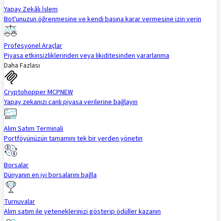
Yapay Zekâlı İşlem
Bot'unuzun öğrenmesine ve kendi başına karar vermesine izin verin
Profesyonel Araçlar
Piyasa etkinsizliklerinden veya likiditesinden yararlanma
Daha Fazlası
Cryptohopper MCP
NEW
Yapay zekanızı canlı piyasa verilerine bağlayın
Alım Satım Terminali
Portföyünüzün tamamını tek bir yerden yönetin
Borsalar
Dünyanın en iyi borsalarını bağla
Turnuvalar
Alım satım ile yeteneklerinizi gösterip ödüller kazanın