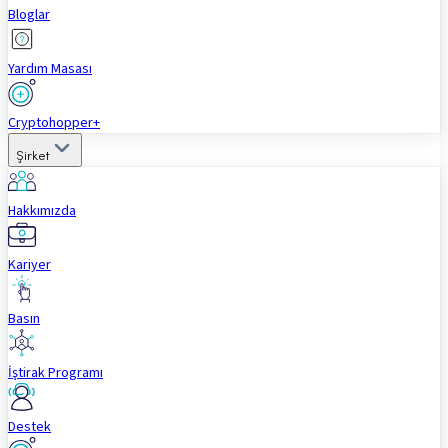
Bloglar
Yardım Masası
Cryptohopper+
Şirket
Hakkımızda
Kariyer
Basın
İştirak Programı
Destek