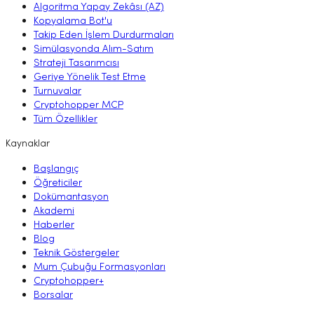
Algoritma Yapay Zekâsı (AZ)
Kopyalama Bot'u
Takip Eden İşlem Durdurmaları
Simülasyonda Alım-Satım
Strateji Tasarımcısı
Geriye Yönelik Test Etme
Turnuvalar
Cryptohopper MCP
Tüm Özellikler
Kaynaklar
Başlangıç
Öğreticiler
Dokümantasyon
Akademi
Haberler
Blog
Teknik Göstergeler
Mum Çubuğu Formasyonları
Cryptohopper+
Borsalar