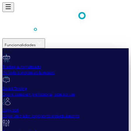
Funcionalidades
Fácil
Trading automatizado
Os bots superam os humanos
Social Trading
Opere como um profissional, sem ser um
Copy bot
Copie um trader experiente individualmente