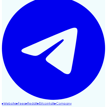
▸
Website
▸
Fees
▸
Reddit
▸
Bitcointalk
▸
Company