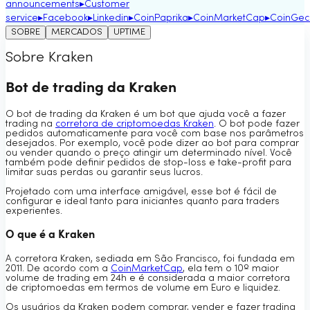
announcements
▸
Customer
service
▸
Facebook
▸
Linkedin
▸
CoinPaprika
▸
CoinMarketCap
▸
CoinGec
SOBRE
MERCADOS
UPTIME
Sobre Kraken
Bot de trading da Kraken
O bot de trading da Kraken é um bot que ajuda você a fazer
trading na
corretora de criptomoedas Kraken
. O bot pode fazer
pedidos automaticamente para você com base nos parâmetros
desejados. Por exemplo, você pode dizer ao bot para comprar
ou vender quando o preço atingir um determinado nível. Você
também pode definir pedidos de stop-loss e take-profit para
limitar suas perdas ou garantir seus lucros.
Projetado com uma interface amigável, esse bot é fácil de
configurar e ideal tanto para iniciantes quanto para traders
experientes.
O que é a Kraken
A corretora Kraken, sediada em São Francisco, foi fundada em
2011. De acordo com a
CoinMarketCap
, ela tem o 10º maior
volume de trading em 24h e é considerada a maior corretora
de criptomoedas em termos de volume em Euro e liquidez.
Os usuários da Kraken podem comprar, vender e fazer trading