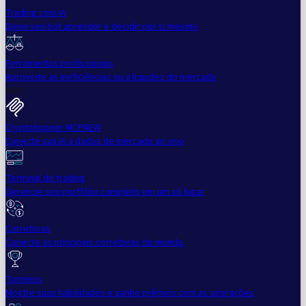
Trading com IA
Deixe seu bot aprender e decidir por si mesmo
Ferramentas profissionais
Aproveite as ineficiências ou a liquidez do mercado
Mais
Cryptohopper MCP
NEW
Conecte sua IA a dados de mercado ao vivo
Terminal de trading
Gerencie seu portfólio completo em um só lugar
Corretoras
Conecte as principais corretoras do mundo.
Torneios
Mostre suas habilidades e ganhe prêmios com as operações