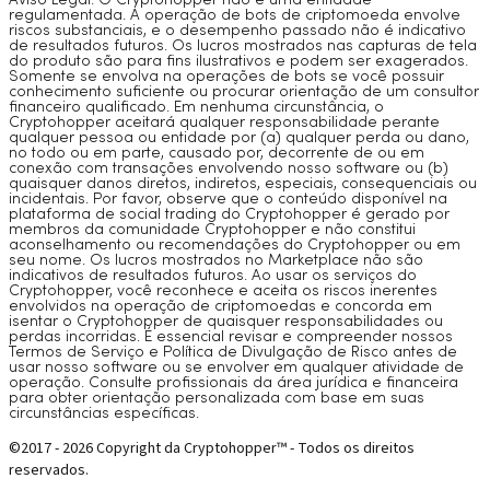
Aviso Legal: O Cryptohopper não é uma entidade
regulamentada. A operação de bots de criptomoeda envolve
riscos substanciais, e o desempenho passado não é indicativo
de resultados futuros. Os lucros mostrados nas capturas de tela
do produto são para fins ilustrativos e podem ser exagerados.
Somente se envolva na operações de bots se você possuir
conhecimento suficiente ou procurar orientação de um consultor
financeiro qualificado. Em nenhuma circunstância, o
Cryptohopper aceitará qualquer responsabilidade perante
qualquer pessoa ou entidade por (a) qualquer perda ou dano,
no todo ou em parte, causado por, decorrente de ou em
conexão com transações envolvendo nosso software ou (b)
quaisquer danos diretos, indiretos, especiais, consequenciais ou
incidentais. Por favor, observe que o conteúdo disponível na
plataforma de social trading do Cryptohopper é gerado por
membros da comunidade Cryptohopper e não constitui
aconselhamento ou recomendações do Cryptohopper ou em
seu nome. Os lucros mostrados no Marketplace não são
indicativos de resultados futuros. Ao usar os serviços do
Cryptohopper, você reconhece e aceita os riscos inerentes
envolvidos na operação de criptomoedas e concorda em
isentar o Cryptohopper de quaisquer responsabilidades ou
perdas incorridas. É essencial revisar e compreender nossos
Termos de Serviço e Política de Divulgação de Risco antes de
usar nosso software ou se envolver em qualquer atividade de
operação. Consulte profissionais da área jurídica e financeira
para obter orientação personalizada com base em suas
circunstâncias específicas.
©2017 - 2026 Copyright da Cryptohopper™ - Todos os direitos
reservados.