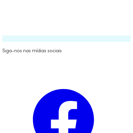
Backtesting de estratégia
Mais de 130 indicadores e padrões de velas
Inteligência algorítmica
Indicadores de estratégia premium
Siga-nos nas mídias sociais