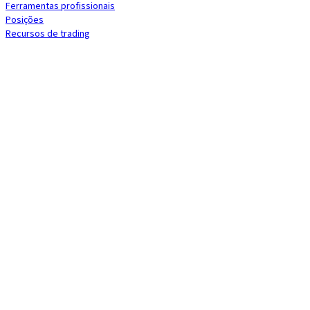
Ferramentas profissionais
Posições
Recursos de trading
Criador de estratégia
O Criador de Estratégia é o lugar onde você pode criar a sua estraté
ideal. Uma estratégia é uma combinação de
indicadores técnicos
e
padrões de velas
que pode ser usada para abrir e fechar posições
automaticamente. Este é o coração do seu hopper. É aqui que a dec
de entrar e sair de uma posição é tomada!
Leia mais