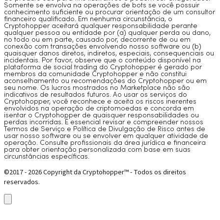
Somente se envolva na operações de bots se você possuir
conhecimento suficiente ou procurar orientação de um consultor
financeiro qualificado. Em nenhuma circunstância, o
Cryptohopper aceitará qualquer responsabilidade perante
qualquer pessoa ou entidade por (a) qualquer perda ou dano,
no todo ou em parte, causado por, decorrente de ou em
conexão com transações envolvendo nosso software ou (b)
quaisquer danos diretos, indiretos, especiais, consequenciais ou
incidentais. Por favor, observe que o conteúdo disponível na
plataforma de social trading do Cryptohopper é gerado por
membros da comunidade Cryptohopper e não constitui
aconselhamento ou recomendações do Cryptohopper ou em
seu nome. Os lucros mostrados no Marketplace não são
indicativos de resultados futuros. Ao usar os serviços do
Cryptohopper, você reconhece e aceita os riscos inerentes
envolvidos na operação de criptomoedas e concorda em
isentar o Cryptohopper de quaisquer responsabilidades ou
perdas incorridas. É essencial revisar e compreender nossos
Termos de Serviço e Política de Divulgação de Risco antes de
usar nosso software ou se envolver em qualquer atividade de
operação. Consulte profissionais da área jurídica e financeira
para obter orientação personalizada com base em suas
circunstâncias específicas.
©2017 - 2026 Copyright da Cryptohopper™ - Todos os direitos
reservados.