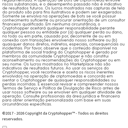
regulamentada. A operação de bots de criptomoeda envolve
riscos substanciais, e o desempenho passado não é indicativo
de resultados futuros. Os lucros mostrados nas capturas de tela
do produto são para fins ilustrativos e podem ser exagerados.
Somente se envolva na operações de bots se você possuir
conhecimento suficiente ou procurar orientação de um consultor
financeiro qualificado. Em nenhuma circunstância, o
Cryptohopper aceitará qualquer responsabilidade perante
qualquer pessoa ou entidade por (a) qualquer perda ou dano,
no todo ou em parte, causado por, decorrente de ou em
conexão com transações envolvendo nosso software ou (b)
quaisquer danos diretos, indiretos, especiais, consequenciais ou
incidentais. Por favor, observe que o conteúdo disponível na
plataforma de social trading do Cryptohopper é gerado por
membros da comunidade Cryptohopper e não constitui
aconselhamento ou recomendações do Cryptohopper ou em
seu nome. Os lucros mostrados no Marketplace não são
indicativos de resultados futuros. Ao usar os serviços do
Cryptohopper, você reconhece e aceita os riscos inerentes
envolvidos na operação de criptomoedas e concorda em
isentar o Cryptohopper de quaisquer responsabilidades ou
perdas incorridas. É essencial revisar e compreender nossos
Termos de Serviço e Política de Divulgação de Risco antes de
usar nosso software ou se envolver em qualquer atividade de
operação. Consulte profissionais da área jurídica e financeira
para obter orientação personalizada com base em suas
circunstâncias específicas.
©2017 - 2026 Copyright da Cryptohopper™ - Todos os direitos
reservados.