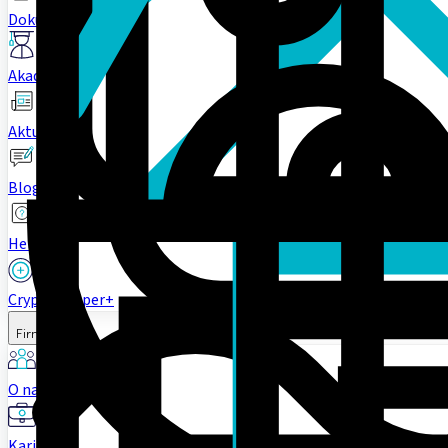
Dokumentacja
Akademia
Aktualności
Blogi
Helpdesk
Cryptohopper+
Firma
O nas
Kariera