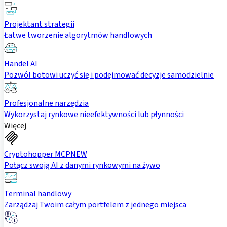
Projektant strategii
Łatwe tworzenie algorytmów handlowych
Handel AI
Pozwól botowi uczyć się i podejmować decyzje samodzielnie
Profesjonalne narzędzia
Wykorzystaj rynkowe nieefektywności lub płynności
Więcej
Cryptohopper MCP
NEW
Połącz swoją AI z danymi rynkowymi na żywo
Terminal handlowy
Zarządzaj Twoim całym portfelem z jednego miejsca