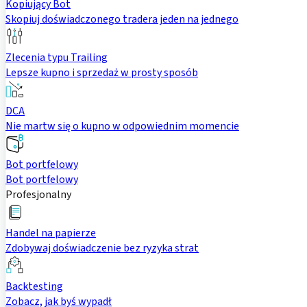
Kopiujący Bot
Skopiuj doświadczonego tradera jeden na jednego
Zlecenia typu Trailing
Lepsze kupno i sprzedaż w prosty sposób
DCA
Nie martw się o kupno w odpowiednim momencie
Bot portfelowy
Bot portfelowy
Profesjonalny
Handel na papierze
Zdobywaj doświadczenie bez ryzyka strat
Backtesting
Zobacz, jak byś wypadł