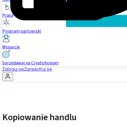
Prasa
Program partnerski
Wsparcie
Sprzedawaj na Cryptohopper
Zaloguj się
Zarejestruj się
Kopiowanie handlu