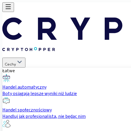
Cechy
Łatwe
Handel automatyczny
Boty osiągają lepsze wyniki niż ludzie
Handel społecznościowy
Handluj jak profesjonalista, nie będąc nim