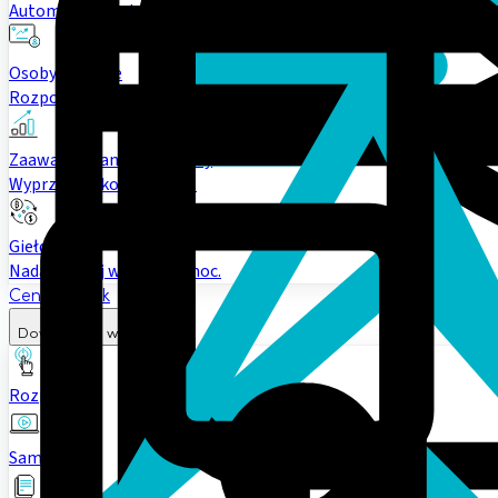
Automatycznie konwertuj fundusze.
Osoby fizyczne
Rozpocznij swój handel
Zaawansowani inwestorzy
Wyprzedzaj konkurencję.
Giełdy
Nadaj swojej wymianie moc.
Cennik
Rynek
Dowiedz się więcej
Rozpocznij
Samouczki