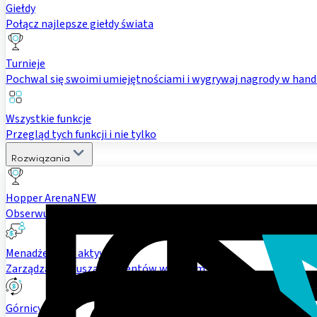
Giełdy
Połącz najlepsze giełdy świata
Turnieje
Pochwal się swoimi umiejętnościami i wygrywaj nagrody w hand
Wszystkie funkcje
Przegląd tych funkcji i nie tylko
Rozwiązania
Hopper Arena
NEW
Obserwuj modele AI walczące na rynku krypto
Menadżerowie aktywów
Zarządzaj funduszami klientów w jednym miejscu
Górnicy i PSP