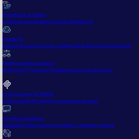
Projektant strategii
Łatwe tworzenie algorytmów handlowych
Handel AI
Pozwól botowi uczyć się i podejmować decyzje samodzielnie
Profesjonalne narzędzia
Wykorzystaj rynkowe nieefektywności lub płynności
Więcej
Cryptohopper MCP
NEW
Połącz swoją AI z danymi rynkowymi na żywo
Terminal handlowy
Zarządzaj Twoim całym portfelem z jednego miejsca