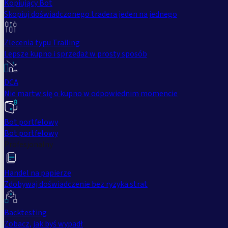
Kopiujący Bot
Skopiuj doświadczonego tradera jeden na jednego
Zlecenia typu Trailing
Lepsze kupno i sprzedaż w prosty sposób
DCA
Nie martw się o kupno w odpowiednim momencie
Bot portfelowy
Bot portfelowy
Profesjonalny
Handel na papierze
Zdobywaj doświadczenie bez ryzyka strat
Backtesting
Zobacz, jak byś wypadł