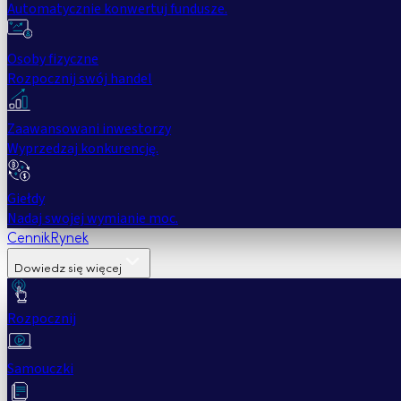
Automatycznie konwertuj fundusze.
Osoby fizyczne
Rozpocznij swój handel
Zaawansowani inwestorzy
Wyprzedzaj konkurencję.
Giełdy
Nadaj swojej wymianie moc.
Cennik
Rynek
Dowiedz się więcej
Rozpocznij
Samouczki