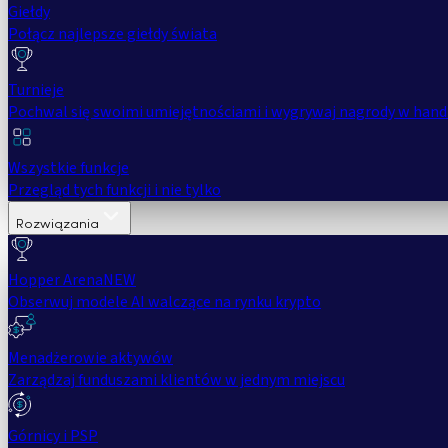
Giełdy
Połącz najlepsze giełdy świata
Turnieje
Pochwal się swoimi umiejętnościami i wygrywaj nagrody w hand
Wszystkie funkcje
Przegląd tych funkcji i nie tylko
Rozwiązania
Hopper Arena
NEW
Obserwuj modele AI walczące na rynku krypto
Menadżerowie aktywów
Zarządzaj funduszami klientów w jednym miejscu
Górnicy i PSP