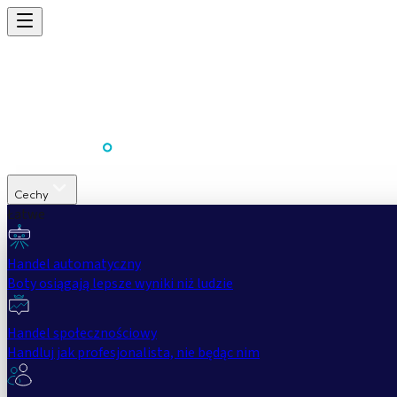
Cechy
Łatwe
Handel automatyczny
Boty osiągają lepsze wyniki niż ludzie
Handel społecznościowy
Handluj jak profesjonalista, nie będąc nim