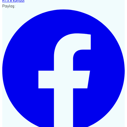
HTX'e kaydol
Paylaş: