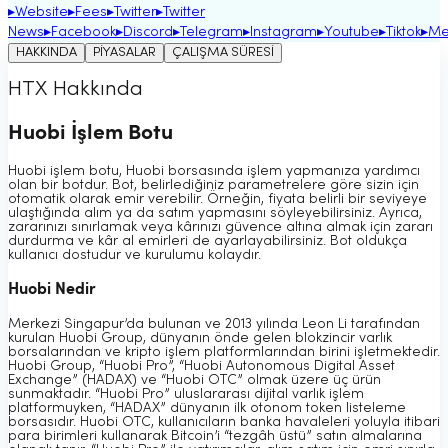
▸
Website
▸
Fees
▸
Twitter
▸
Twitter
News
▸
Facebook
▸
Discord
▸
Telegram
▸
Instagram
▸
Youtube
▸
Tiktok
▸
Me
HAKKINDA
PİYASALAR
ÇALIŞMA SÜRESİ
HTX Hakkında
Huobi İşlem Botu
Huobi işlem botu, Huobi borsasında işlem yapmanıza yardımcı
olan bir botdur. Bot, belirlediğiniz parametrelere göre sizin için
otomatik olarak emir verebilir. Örneğin, fiyata belirli bir seviyeye
ulaştığında alım ya da satım yapmasını söyleyebilirsiniz. Ayrıca,
zararınızı sınırlamak veya kârınızı güvence altına almak için zararı
durdurma ve kâr al emirleri de ayarlayabilirsiniz. Bot oldukça
kullanıcı dostudur ve kurulumu kolaydır.
Huobi Nedir
Merkezi Singapur’da bulunan ve 2013 yılında Leon Li tarafından
kurulan Huobi Group, dünyanın önde gelen blokzincir varlık
borsalarından ve kripto işlem platformlarından birini işletmektedir.
Huobi Group, “Huobi Pro”, “Huobi Autonomous Digital Asset
Exchange” (HADAX) ve “Huobi OTC” olmak üzere üç ürün
sunmaktadır. “Huobi Pro” uluslararası dijital varlık işlem
platformuyken, “HADAX” dünyanın ilk otonom token listeleme
borsasıdır. Huobi OTC, kullanıcıların banka havaleleri yoluyla itibari
para birimleri kullanarak Bitcoin’i “tezgâh üstü” satın almalarına