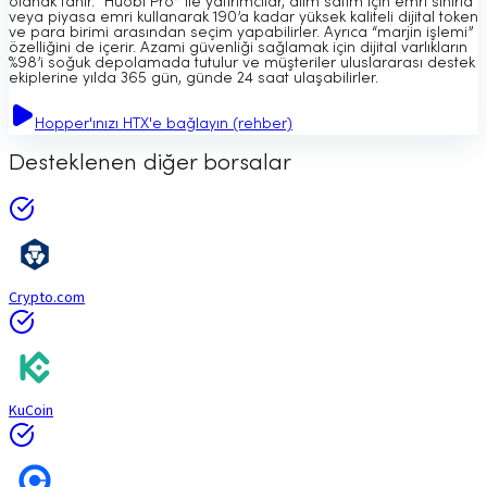
olanak tanır. “Huobi Pro” ile yatırımcılar, alım satım için emri sınırla
veya piyasa emri kullanarak 190’a kadar yüksek kaliteli dijital token
ve para birimi arasından seçim yapabilirler. Ayrıca “marjin işlemi”
özelliğini de içerir. Azami güvenliği sağlamak için dijital varlıkların
%98’i soğuk depolamada tutulur ve müşteriler uluslararası destek
ekiplerine yılda 365 gün, günde 24 saat ulaşabilirler.
Hopper'ınızı HTX'e bağlayın (rehber)
Desteklenen diğer borsalar
Crypto.com
KuCoin