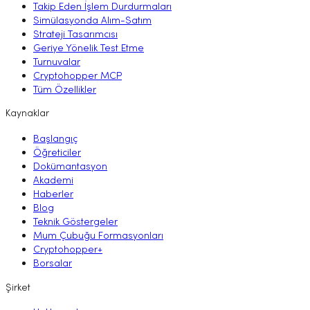
Takip Eden İşlem Durdurmaları
Simülasyonda Alım-Satım
Strateji Tasarımcısı
Geriye Yönelik Test Etme
Turnuvalar
Cryptohopper MCP
Tüm Özellikler
Kaynaklar
Başlangıç
Öğreticiler
Dokümantasyon
Akademi
Haberler
Blog
Teknik Göstergeler
Mum Çubuğu Formasyonları
Cryptohopper+
Borsalar
Şirket