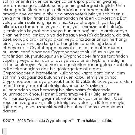
satımı önemli riskler içerir, ayrıca bir kripto paranın geçmiş
performansı gelecekteki sonuçlarının göstergesi değildir. Ürün
ekran görüntülerinde gösterilen kârlar tamamen açıklama
amaçlıdır ve abartılı olabilir. Yalnızca yeterli bilgiye sahipseniz
veya nitelikli bir finansal danışmandan rehberlik alıyorsanız Bot
yoluyla alım satıma girişmelisiniz. Cryptohopper hiçbir koşul
altında, (a) tamamen veya kısmen, yazılımımızın dahil olduğu
işlemlerden kaynaklanan veya bunlarla bağlantılı olarak ortaya
çıkan herhangi bir kayıp ya da hasar, veya (b) doğrudan, dolaylı,
özel, sonuç olarak ortaya çıkan veya arızi zararlar için herhangi
bir kişi veya kuruluşa karşı herhangi bir sorumluluğu kabul
etmeyecektir. Cryptohopper sosyal alım satım platformunda
bulunan içeriğin sadece Cryptohopper topluluğunun üyeleri
tarafından oluşturulduğunu ve Cryptohopper firması tarafından
yapılmış veya onun adına tavsiye veya öneri teşkil etmediğini
lütfen unutmayın. Pazar yerinde gösterilen kârlar gelecekteki elde
edilecek sonuçlara dair bir gösterge temsil etmez.
Cryptohopper'ın hizmetlerini kullanarak, kripto para birimi alım
satımının doğasında bulunan riskleri kabul etmiş ve ayrıca
Cryptohopper'ı ortaya çıkacak her türlü yükümlülük veya zarardan
muaf tutmayı da kabul etmiş oluyorsunuz. Yazılımımızı
kullanmadan veya herhangi bir alım satım faaliyetinde
bulunmadan önce, Hizmet Şartlarımızı ve Risk Bilgilendirme
Politikamızı gözden geçirmek ve anlamak çok önemlidir. Özel
koşullarınıza göre kişiselleştirilmiş tavsiyeler için lütfen konuyla
ilgili deneyim ve uzmanlık sahibi hukuk ve finans uzmanlarına
danışın.
©2017 - 2026 Telif hakkı Cryptohopper™ - Tüm hakları saklıdır.