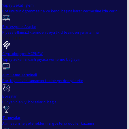
Yapay Zekâlı İşlem
Bot'unuzun öğrenmesine ve kendi başına karar vermesine izin verin
Profesyonel Araçlar
Piyasa etkinsizliklerinden veya likiditesinden yararlanma
Daha Fazlası
Cryptohopper MCP
NEW
Yapay zekanızı canlı piyasa verilerine bağlayın
Alım Satım Terminali
Portföyünüzün tamamını tek bir yerden yönetin
Borsalar
Dünyanın en iyi borsalarını bağla
Turnuvalar
Alım satım ile yeteneklerinizi gösterip ödüller kazanın