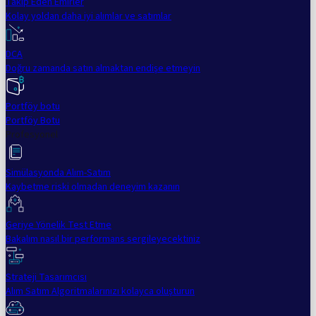
Takip Eden Emirler
Kolay yoldan daha iyi alımlar ve satımlar
DCA
Doğru zamanda satın almaktan endişe etmeyin
Portföy botu
Portföy Botu
Profesyonel
Simülasyonda Alım-Satım
Kaybetme riski olmadan deneyim kazanın
Geriye Yönelik Test Etme
Bakalım nasıl bir performans sergileyecektiniz
Strateji Tasarımcısı
Alım Satım Algoritmalarınızı kolayca oluşturun