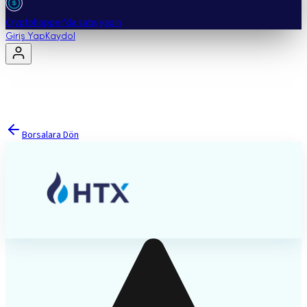
Cryptohopper'da satış yapın
Giriş Yap
Kaydol
Borsalara Dön