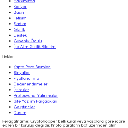
Hakkımızda
Kariyer
Basın
İletişim
Şartlar
Gizlilik
Destek
Güvenlik Ödülü
İşe Alım Gizlilik Bildirimi
Linkler
Kripto Para Birimleri
Sinyaller
Fiyatlandırma
Değerlendirmeler
İştirakler
Profesyonel Yatırımcılar
Site Yazılım Parçacıkları
Geliştiriciler
Durum
Feragatnâme: Cryptohopper belli kural veya yasalara göre idare
edilen bir kuruluş değildir. Kripto paraların bot üzerinden alım