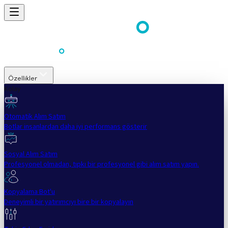
Özellikler
Kolay
Otomatik Alım Satım
Botlar insanlardan daha iyi performans gösterir
Sosyal Alım Satım
Profesyonel olmadan, tıpkı bir profesyonel gibi alım satım yapın.
Kopyalama Bot'u
Deneyimli bir yatırımcıyı bire bir kopyalayın