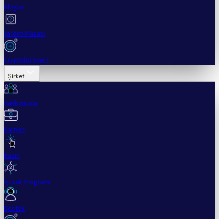
Bloglar
Yardım Masası
Cryptohopper+
Şirket
Hakkımızda
Kariyer
Basın
İştirak Programı
Destek