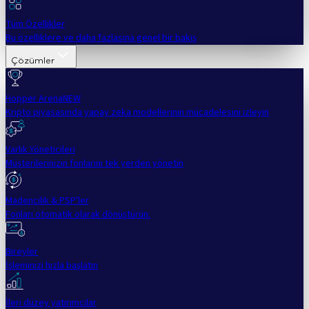
Tüm Özellikler
Bu özelliklere ve daha fazlasına genel bir bakış
Çözümler
Hopper Arena
NEW
Kripto piyasasında yapay zeka modellerinin mücadelesini izleyin
Varlık Yöneticileri
Müşterilerinizin fonlarını tek yerden yönetin
Madencilik & PSP'ler
Fonları otomatik olarak dönüştürün.
Bireyler
İşleminizi hızla başlatın
İleri düzey yatırımcılar