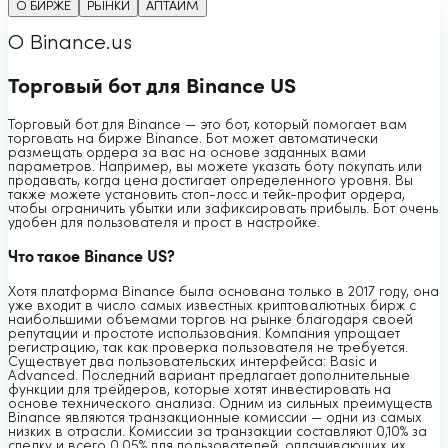
О БИРЖЕ
РЫНКИ
АПТАЙМ
О Binance.us
Торговый бот для Binance US
Торговый бот для Binance — это бот, который помогает вам
торговать на бирже Binance. Бот может автоматически
размещать ордера за вас на основе заданных вами
параметров. Например, вы можете указать боту покупать или
продавать, когда цена достигает определенного уровня. Вы
также можете установить стоп-лосс и тейк-профит ордера,
чтобы ограничить убытки или зафиксировать прибыль. Бот очень
удобен для пользователя и прост в настройке.
Что такое Binance US?
Хотя платформа Binance была основана только в 2017 году, она
уже входит в число самых известных криптовалютных бирж с
наибольшими объемами торгов на рынке благодаря своей
репутации и простоте использования. Компания упрощает
регистрацию, так как проверка пользователя не требуется.
Существует два пользовательских интерфейса: Basic и
Advanced. Последний вариант предлагает дополнительные
функции для трейдеров, которые хотят инвестировать на
основе технического анализа. Одним из сильных преимуществ
Binance являются транзакционные комиссии — одни из самых
низких в отрасли. Комиссии за транзакции составляют 0,10% за
сделку и всего 0,05% для пользователей, оплачивающих их