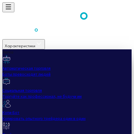
Характеристики
Легко
Автоматическая торговля
Боты превосходят людей
Социальная торговля
Торгуйте как профессионал, не будучи им
Копи-Бот
Копировать опытного трейдера один в один