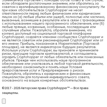
Занимайтесь торговлей с помощью ботов только в том случае,
если обладаете достаточными знаниями, или обратитесь за
советом к квалифицированному финансовому консультанту. Ни
при каких обстоятельствах Cryptohopper не несет
ответственности перед любым физическим или юридическим
лицом за (а) любые убытки или ущерб, полностью или частично,
вызванные, возникшие в результате или в связи с транзакциями
с использованием нашего программного обеспечения, или (б)
любые прямые, косвенные, особенные, последующие или
случайные убытки. Пожалуйста, обратите внимание, что
контент, доступный на социальной торговой платформе
Cryptohopper, создаётся членами сообщества Cryptohopper и
не является советом или рекомендацией Cryptohopper или от
его имени. Прибыль, показанная в Маркетплейсе (Торговой
площадке), не является индикатором будущих результатов.
Используя услуги Cryptohopper, вы признаёте и принимаете
риски, присущие торговле криптовалютой, и соглашаетесь
оградить Cryptohopper от любых обязательств или понесенных
убытков. Прежде чем использовать наше программное
обеспечение или участвовать в любой торговой деятельности,
необходимо ознакомиться и понять наши Условия
предоставления услуг и Предупреждение о рисках.
Пожалуйста, обратитесь к юридическим и финансовым
специалистам для получения индивидуального совета,
основанного на ваших конкретных обстоятельствах.
©2017 - 2026 Авторские права Cryptohopper™ — Все права
защищены.