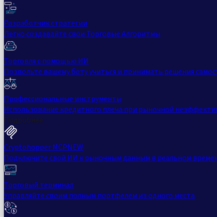
Разработчик стратегии
Легко создавайте свои Торговые Алгоритмы
Торговля с помощью ИИ
Позвольте вашему боту учиться и принимать решения само
Профессиональные инструменты
Использование кредитного плеча при рыночной неэффекти
Подробнее
Cryptohopper MCP
NEW
Подключите свой ИИ к рыночным данным в реальном време
Торговый терминал
Управляйте своим полным портфелем из одного места