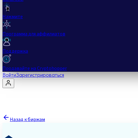
Нажмите
Программа для аффилиатов
Поддержка
Продавайте на Cryptohopper
Войти
Зарегистрироваться
Назад к биржам