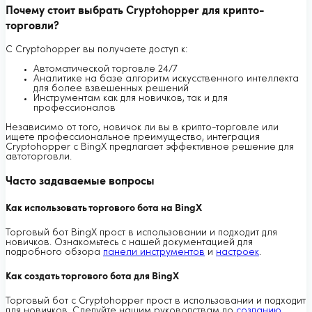
Почему стоит выбрать Cryptohopper для крипто-
торговли?
С Cryptohopper вы получаете доступ к:
Автоматической торговле 24/7
Аналитике на базе алгоритм искусственного интеллекта
для более взвешенных решений
Инструментам как для новичков, так и для
профессионалов
Независимо от того, новичок ли вы в крипто-торговле или
ищете профессиональное преимущество, интеграция
Cryptohopper с BingX предлагает эффективное решение для
автоторговли.
Часто задаваемые вопросы
Как использовать торгового бота на BingX
Торговый бот BingX прост в использовании и подходит для
новичков. Ознакомьтесь с нашей документацией для
подробного обзора
панели инструментов
и
настроек
.
Как создать торгового бота для BingX
Торговый бот с Cryptohopper прост в использовании и подходит
для новичков. Следуйте нашим руководствам по
созданию