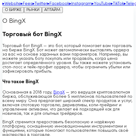
▸
Website
▸
Fees
▸
Twitter
▸
Facebook
▸
Instagram
▸
YouTube
▸
TikTok
▸
Tele
О БИРЖЕ
РЫНКИ
АПТАЙМ
О BingX
Торговый бот BingX
Торговый бот BingX — это бот, который помогает вам торговать
на бирже BingX. Бот может автоматически выставлять ордера
за вас на основе заданных вами параметров. Например, вы
можете указать боту покупать или продавать, когда цена
достигает определённого уровня. Вы также можете установить
стоп-лосс и тейк-профит ордера, чтобы ограничить убытки или
зафиксировать прибыль.
Что такое BingX
Основанная в 2018 году,
BingX
— это ведущая криптовалютная
биржа, обслуживающая более 5 миллионов пользователей по
всему миру. Она предлагает широкий спектр продуктов и услуг,
включая спотовую торговлю, деривативы, копи-трейдинг и
управление активами, что делает её подходящей как для
новичков, так и для опытных трейдеров.
BingX стремится предоставить безопасную и надёжную
платформу, оснащённую инновационными инструментами и
функциями, которые помогают пользователям повышать своё
мастерство в торговле.