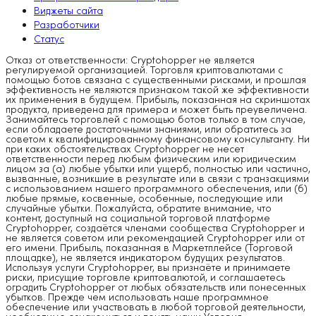
Виджеты сайта
Разработчики
Статус
Отказ от ответственности: Cryptohopper не является
регулируемой организацией. Торговля криптовалютами с
помощью ботов связана с существенными рисками, и прошлая
эффективность не являются признаком такой же эффективности
их применения в будущем. Прибыль, показанная на скриншотах
продукта, приведена для примера и может быть преувеличена.
Занимайтесь торговлей с помощью ботов только в том случае,
если обладаете достаточными знаниями, или обратитесь за
советом к квалифицированному финансовому консультанту. Ни
при каких обстоятельствах Cryptohopper не несет
ответственности перед любым физическим или юридическим
лицом за (а) любые убытки или ущерб, полностью или частично,
вызванные, возникшие в результате или в связи с транзакциями
с использованием нашего программного обеспечения, или (б)
любые прямые, косвенные, особенные, последующие или
случайные убытки. Пожалуйста, обратите внимание, что
контент, доступный на социальной торговой платформе
Cryptohopper, создаётся членами сообщества Cryptohopper и
не является советом или рекомендацией Cryptohopper или от
его имени. Прибыль, показанная в Маркетплейсе (Торговой
площадке), не является индикатором будущих результатов.
Используя услуги Cryptohopper, вы признаёте и принимаете
риски, присущие торговле криптовалютой, и соглашаетесь
оградить Cryptohopper от любых обязательств или понесенных
убытков. Прежде чем использовать наше программное
обеспечение или участвовать в любой торговой деятельности,