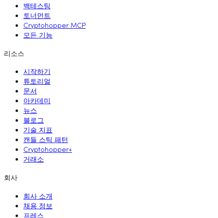
백테스팅
토너먼트
Cryptohopper MCP
모든 기능
리소스
시작하기
튜토리얼
문서
아카데미
뉴스
블로그
기술 지표
캔들 스틱 패턴
Cryptohopper+
거래소
회사
회사 소개
채용 정보
프레스