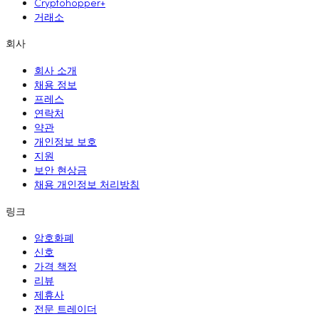
Cryptohopper+
거래소
회사
회사 소개
채용 정보
프레스
연락처
약관
개인정보 보호
지원
보안 현상금
채용 개인정보 처리방침
링크
암호화폐
신호
가격 책정
리뷰
제휴사
전문 트레이더