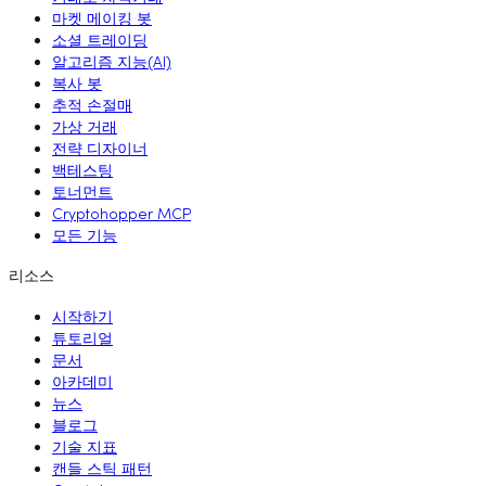
마켓 메이킹 봇
소셜 트레이딩
알고리즘 지능(AI)
복사 봇
추적 손절매
가상 거래
전략 디자이너
백테스팅
토너먼트
Cryptohopper MCP
모든 기능
리소스
시작하기
튜토리얼
문서
아카데미
뉴스
블로그
기술 지표
캔들 스틱 패턴