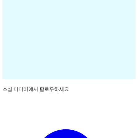
DOGE/BTC
-3.75%
Amount
Cost
Difference
Age
1.000
34.24
- 0,0001
888 m
Notifi
Positions
Trade
Marketplace
More
소셜 미디어에서 팔로우하세요