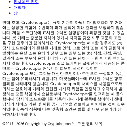
웹사이트 위젯
개발자
상태
면책 조항: Cryptohopper는 규제 기관이 아닙니다. 암호화폐 봇 거래
에는 상당한 위험이 수반되며 과거 실적이 미래 결과를 보장하지 않습
니다. 제품 스크린샷에 표시된 수익은 설명용이며 과장된 것일 수 있습
니다. 봇 거래는 충분한 지식이 있거나 자격을 갖춘 재무 고문의 조언
을 구한 경우에만 참여하세요. Cryptohopper는 어떠한 경우에도 (a)
당사 소프트웨어와 관련된 거래로 인해, 그로 인해 또는 이와 관련하여
발생하는 손실 또는 손해의 전부 또는 일부 또는 (b) 직접, 간접, 특별,
결과적 또는 부수적 손해에 대해 개인 또는 단체에 대한 어떠한 책임도
지지 않습니다. Cryptohopper 소셜 트레이딩 플랫폼에서 제공되는 콘
텐츠는 Cryptohopper 커뮤니티 회원이 생성한 것이며
Cryptohopper 또는 그것을 대신한 조언이나 추천으로 구성되지 않는
다는 점에 유의하시기 바랍니다. 마켓플레이스에 표시된 수익은 향후
결과를 나타내지 않습니다. Cryptohopper의 서비스를 사용함으로써
귀하는 암호화폐 거래와 관련된 내재적 위험을 인정하고 수락하며 발
생하는 모든 책임이나 손실로부터 Cryptohopper를 면책하는 데 동의
합니다. 당사의 소프트웨어를 사용하거나 거래 활동에 참여하기 전에
당사의 서비스 약관 및 위험 공개 정책을 검토하고 이해하는 것이 필수
적입니다. 특정 상황에 따른 맞춤형 조언은 법률 및 재무 전문가와 상
담하시기 바랍니다.
©2017 - 2026 Copyright by Cryptohopper™ - 모든 권리 보유.