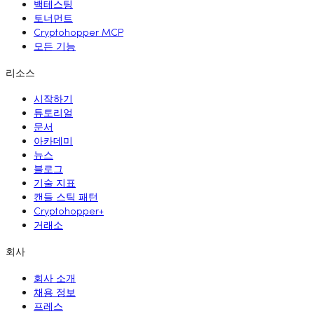
백테스팅
토너먼트
Cryptohopper MCP
모든 기능
리소스
시작하기
튜토리얼
문서
아카데미
뉴스
블로그
기술 지표
캔들 스틱 패턴
Cryptohopper+
거래소
회사
회사 소개
채용 정보
프레스