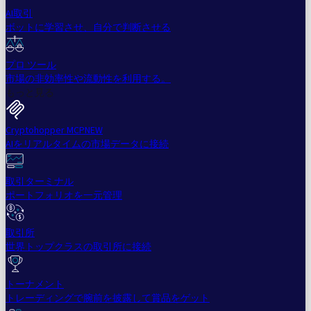
AI取引
ボットに学習させ、自分で判断させる
プロ ツール
市場の非効率性や流動性を利用する。
もっと見る
Cryptohopper MCP
NEW
AIをリアルタイムの市場データに接続
取引ターミナル
ポートフォリオを一元管理
取引所
世界トップクラスの取引所に接続
トーナメント
トレーディングで腕前を披露して賞品をゲット