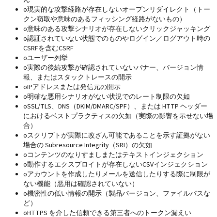
ん
o
現実的な攻撃経路が存在しないオープンリダイレクト（トー
クン窃取や意味のあるフィッシング経路がないもの）
o
意味のある攻撃シナリオが存在しないクリックジャッキング
o
認証されていない状態でのものやログイン／ログアウト時の
CSRFを含むCSRF
o
ユーザー列挙
o
実際の後続攻撃が確認されていないバナー、バージョン情
報、またはスタックトレースの開示
o
IPアドレスまたは発信元の開示
o
明確な悪用シナリオがない状況でのレート制限の欠如
o
SSL/TLS、DNS（DKIM/DMARC/SPF）、または HTTP ヘッダー
におけるベストプラクティスの欠如（実際の影響を示せない場
合）
o
スクリプトが実際に改ざん可能であることを示す証拠がない
場合の Subresource Integrity（SRI）の欠如
o
コンテンツのなりすましまたはテキストインジェクション
o
動作するエクスプロイトが存在しないCSVインジェクション
o
アカウントを作成したりメールを送信したりする際に制限が
ない機能（悪用は確認されていない）
o
機密性の低い情報の開示（製品バージョン、ファイルパスな
ど）
o
HTTPS を介した信頼できる第三者へのトークン漏えい