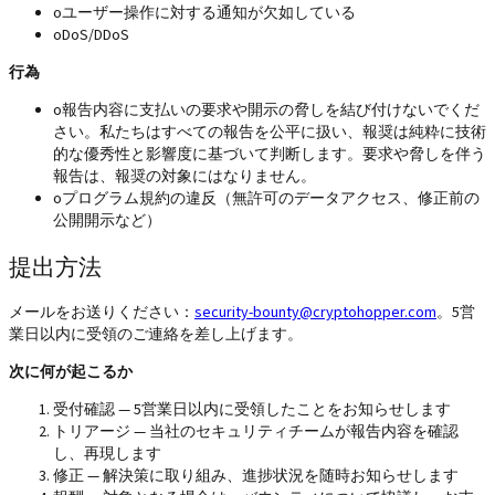
o
ユーザー操作に対する通知が欠如している
o
DoS/DDoS
行為
o
報告内容に支払いの要求や開示の脅しを結び付けないでくだ
さい。私たちはすべての報告を公平に扱い、報奨は純粋に技術
的な優秀性と影響度に基づいて判断します。要求や脅しを伴う
報告は、報奨の対象にはなりません。
o
プログラム規約の違反（無許可のデータアクセス、修正前の
公開開示など）
提出方法
メールをお送りください：
security-bounty@cryptohopper.com
。5営
業日以内に受領のご連絡を差し上げます。
次に何が起こるか
受付確認 — 5営業日以内に受領したことをお知らせします
トリアージ — 当社のセキュリティチームが報告内容を確認
し、再現します
修正 — 解決策に取り組み、進捗状況を随時お知らせします