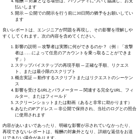
報酬 — 対象となる場合は、バウンティについて協議し、お支
払いします
開示 — 公開での開示を行う前に30日間の猶予をお願いしてい
ます
良いレポートは、エンジニアが問題を再現し、その影響を理解しや
すくしてくれます。次の内容を含めてください。
影響の説明 — 攻撃者は実際に何ができるのか？（例：「攻撃
者は……によって任意のアカウントを乗っ取ることができま
す」）
ステップバイステップの再現手順 — 正確な手順、リクエス
ト、または最小限のスクリプト
概念実証 — 動作するスクリプトまたはリクエストのシーケン
ス
影響を受けるURLとパラメーター — 関連する完全なURL、フィ
ルター、またはフィールド
スクリーンショットまたは動画（あると非常に助かります）
あなたのIPアドレス — 非公開で保持され、当社のログとの照合
に使用されます
内容があいまいであったり、明確な影響が示されていなかったり、
再現できないレポートは、報酬の対象外となり、詳細な返信をお送
りできない場合があります。