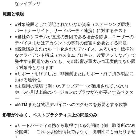
なライブラリ
範囲と環境
o
対象範囲として明記されていない資産（ステージング環境、
パートナーサイト、サードパーティ連携）に対するテスト
o
当社のシステムが直接の要因である場合を除き、ユーザーの
デバイスまたはアカウントの事前の侵害を必要とする問題
o
脱獄済みまたはルート化されたデバイス、あるいは非標準的
なクライアント構成（カスタムプロキシ、改変アプリなど）で
発生する問題であっても、その影響が重大かつ現実的でない限
り対象外となります
o
サポートを終了した、非推奨またはサポート終了済み製品に
おける脆弱性
o
未適用の環境（例：OSアップデートが適用されていない）
や、6か月以上前のバージョンのブラウザを必要とするベクタ
ー
o
MiTM または物理デバイスへのアクセスを必要とする攻撃
影響が小さく、ベストプラクティス上の問題のみ
o
サードパーティ連携から取得される公開鍵（例：取引所のAPI
公開鍵）— これらは秘密情報ではなく、脆弱性にも当たりませ