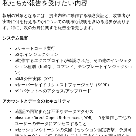
私たちが報告を受けたい内容
報酬の対象となるには、提出内容に動作する概念実証と、攻撃者が
実際に何を行えるのかについての明確な説明を含める必要がありま
す。特に、次の分野に関する報告を優先します。
システム侵害
o
リモートコード実行
o
SQLインジェクション
o
動作するエクスプロイトが確認された、その他のインジェク
ション種別（NoSQL、コマンド、テンプレートインジェクショ
ン）
o
XML外部実体（XXE）
o
サーバーサイドリクエストフォージェリ（SSRF）
o
S3バケットへのアクセス/アップロード
アカウントとデータのセキュリティ
o
認証の回避または不正なデータアクセス
o
Insecure Direct Object References (IDOR) — IDを操作して他の
ユーザーのデータにアクセスすること
o
セッションやトークンの欠陥（セッション固定攻撃、予測可
能なトークン、JWT の誤用）によりアカウントが乗っ取られ