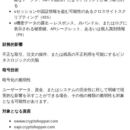
る
o
セッションや認証情報を盗む可能性のあるクロスサイトスク
リプティング（XSS）
o
機密データの露出 — レスポンス、JSバンドル、またはログに
表示される秘密鍵、APIシークレット、あるいは個人識別情報
（PII）
財務的影響
不正な取引、注文の操作、または残高の不正利用を可能にするビジ
ネスロジックの欠陥
暗号技術
暗号化の脆弱性
ユーザーデータ、資金、またはシステムの完全性に対して明確で現
実的な影響を示すことができる場合、その他の種類の脆弱性も対象
となる可能性があります。
対象となる資産
o
www.cryptohopper.com
o
api.cryptohopper.com