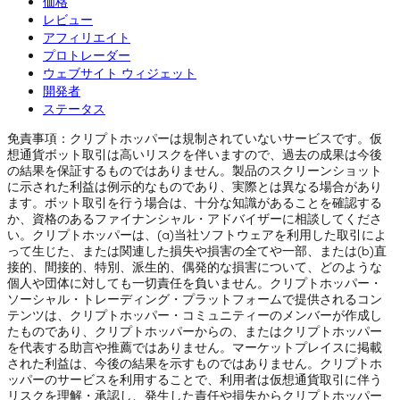
価格
レビュー
アフィリエイト
プロトレーダー
ウェブサイト ウィジェット
開発者
ステータス
免責事項：クリプトホッパーは規制されていないサービスです。仮
想通貨ボット取引は高いリスクを伴いますので、過去の成果は今後
の結果を保証するものではありません。製品のスクリーンショット
に示された利益は例示的なものであり、実際とは異なる場合があり
ます。ボット取引を行う場合は、十分な知識があることを確認する
か、資格のあるファイナンシャル・アドバイザーに相談してくださ
い。クリプトホッパーは、(a)当社ソフトウェアを利用した取引によ
って生じた、または関連した損失や損害の全てや一部、または(b)直
接的、間接的、特別、派生的、偶発的な損害について、どのような
個人や団体に対しても一切責任を負いません。クリプトホッパー・
ソーシャル・トレーディング・プラットフォームで提供されるコン
テンツは、クリプトホッパー・コミュニティーのメンバーが作成し
たものであり、クリプトホッパーからの、またはクリプトホッパー
を代表する助言や推薦ではありません。マーケットプレイスに掲載
された利益は、今後の結果を示すものではありません。クリプトホ
ッパーのサービスを利用することで、利用者は仮想通貨取引に伴う
リスクを理解・承認し、発生した責任や損失からクリプトホッパー