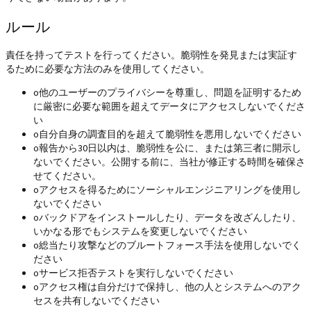
ルール
責任を持ってテストを行ってください。脆弱性を発見または実証す
るために必要な方法のみを使用してください。
o
他のユーザーのプライバシーを尊重し、問題を証明するため
に厳密に必要な範囲を超えてデータにアクセスしないでくださ
い
o
自分自身の調査目的を超えて脆弱性を悪用しないでください
o
報告から30日以内は、脆弱性を公に、または第三者に開示し
ないでください。公開する前に、当社が修正する時間を確保さ
せてください。
o
アクセスを得るためにソーシャルエンジニアリングを使用し
ないでください
o
バックドアをインストールしたり、データを改ざんしたり、
いかなる形でもシステムを変更しないでください
o
総当たり攻撃などのブルートフォース手法を使用しないでく
ださい
o
サービス拒否テストを実行しないでください
o
アクセス権は自分だけで保持し、他の人とシステムへのアク
セスを共有しないでください