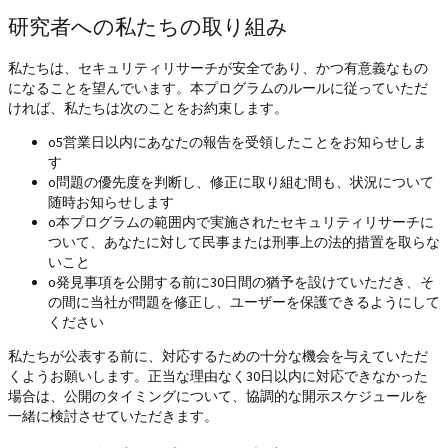
研究者への私たちの取り組み
私たちは、セキュリティリサーチが安全であり、かつ有意義なもの
になることを望んでいます。本プログラムのルールに従っていただ
ければ、私たちは次のことをお約束します。
o
5営業日以内にあなたの報告を受領したことをお知らせしま
す
o
問題の優先度を判断し、修正に取り組む間も、状況について
随時お知らせします
o
本プログラムの範囲内で実施されたセキュリティリサーチに
ついて、あなたに対して民事または刑事上の法的措置を取らな
いこと
o
発見事項を公開する前に30日間の猶予を設けていただき、そ
の間に当社が問題を修正し、ユーザーを保護できるようにして
ください
私たちが公表する前に、対応するための十分な機会を与えていただ
くようお願いします。正当な理由なく30日以内に対応できなかった
場合は、公開のタイミングについて、協調的な開示スケジュールを
一緒に検討させていただきます。