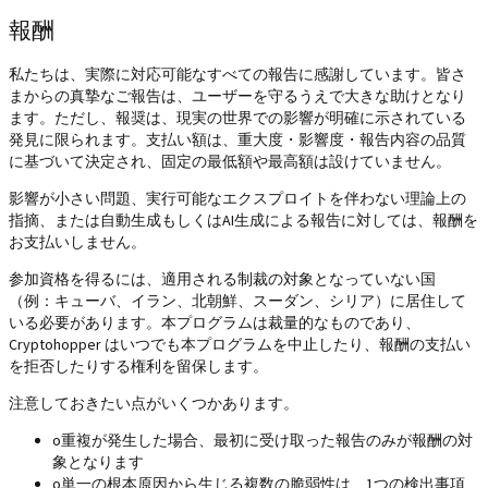
報酬
私たちは、実際に対応可能なすべての報告に感謝しています。皆さ
まからの真摯なご報告は、ユーザーを守るうえで大きな助けとなり
ます。ただし、報奨は、現実の世界での影響が明確に示されている
発見に限られます。支払い額は、重大度・影響度・報告内容の品質
に基づいて決定され、固定の最低額や最高額は設けていません。
影響が小さい問題、実行可能なエクスプロイトを伴わない理論上の
指摘、または自動生成もしくはAI生成による報告に対しては、報酬を
お支払いしません。
参加資格を得るには、適用される制裁の対象となっていない国
（例：キューバ、イラン、北朝鮮、スーダン、シリア）に居住して
いる必要があります。本プログラムは裁量的なものであり、
Cryptohopper はいつでも本プログラムを中止したり、報酬の支払い
を拒否したりする権利を留保します。
注意しておきたい点がいくつかあります。
o
重複が発生した場合、最初に受け取った報告のみが報酬の対
象となります
o
単一の根本原因から生じる複数の脆弱性は、1つの検出事項