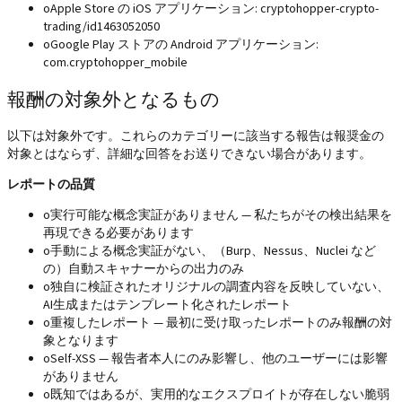
o
Apple Store の iOS アプリケーション: cryptohopper-crypto-
trading/id1463052050
o
Google Play ストアの Android アプリケーション:
com.cryptohopper_mobile
報酬の対象外となるもの
以下は対象外です。これらのカテゴリーに該当する報告は報奨金の
対象とはならず、詳細な回答をお送りできない場合があります。
レポートの品質
o
実行可能な概念実証がありません — 私たちがその検出結果を
再現できる必要があります
o
手動による概念実証がない、（Burp、Nessus、Nuclei など
の）自動スキャナーからの出力のみ
o
独自に検証されたオリジナルの調査内容を反映していない、
AI生成またはテンプレート化されたレポート
o
重複したレポート — 最初に受け取ったレポートのみ報酬の対
象となります
o
Self-XSS — 報告者本人にのみ影響し、他のユーザーには影響
がありません
o
既知ではあるが、実用的なエクスプロイトが存在しない脆弱