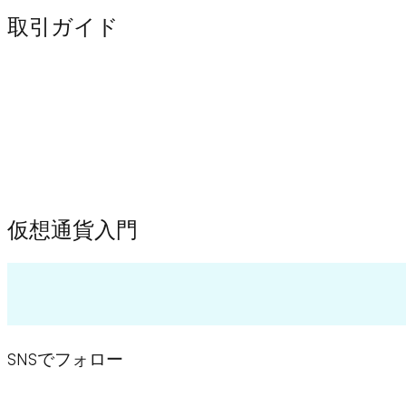
取引ガイド
仮想通貨入門
SNSでフォロー