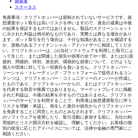
開発者
ステータス
免責事項：クリプトホッパーは規制されていないサービスです。仮
想通貨ボット取引は高いリスクを伴いますので、過去の成果は今後
の結果を保証するものではありません。製品のスクリーンショット
に示された利益は例示的なものであり、実際とは異なる場合があり
ます。ボット取引を行う場合は、十分な知識があることを確認する
か、資格のあるファイナンシャル・アドバイザーに相談してくださ
い。クリプトホッパーは、(a)当社ソフトウェアを利用した取引によ
って生じた、または関連した損失や損害の全てや一部、または(b)直
接的、間接的、特別、派生的、偶発的な損害について、どのような
個人や団体に対しても一切責任を負いません。クリプトホッパー・
ソーシャル・トレーディング・プラットフォームで提供されるコン
テンツは、クリプトホッパー・コミュニティーのメンバーが作成し
たものであり、クリプトホッパーからの、またはクリプトホッパー
を代表する助言や推薦ではありません。マーケットプレイスに掲載
された利益は、今後の結果を示すものではありません。クリプトホ
ッパーのサービスを利用することで、利用者は仮想通貨取引に伴う
リスクを理解・承認し、発生した責任や損失からクリプトホッパー
を免責することに同意したものとみなされます。クリプトホッパー
のソフトウェアを使用したり、取引活動に参加する前に、当社の利
用規約とリスク開示方針を確認し、理解してください。お客様の個
別の状況に応じたアドバイスについては、法律や金融の専門家にご
相談ください。