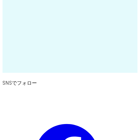
-3.75%
Amount
Cost
Difference
Age
1.000
34.24
- 0,0001
888 m
Notifi
Positions
Trade
Marketplace
More
SNSでフォロー