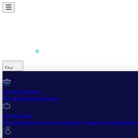
Fitur
Mudah
Trading Otomatis
Bot mengungguli manusia
Trading Sosial
Trading layaknya seorang profesional, tanpa harus menjadi prof