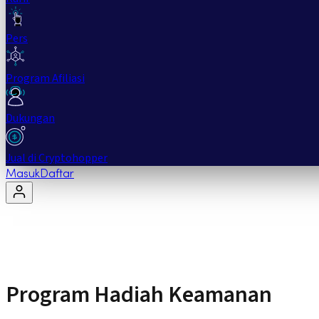
Pers
Program Afiliasi
Dukungan
Jual di Cryptohopper
Masuk
Daftar
Program Hadiah Keamanan