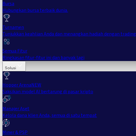
Bursa
Hubungkan bursa terbaik dunia.
Turnamen
Tunjukkan keahlian Anda dan menangkan hadiah dengan trading
Semua Fitur
Ringkasan fitur-fitur ini dan banyak lagi
Solusi
Hopper Arena
NEW
Saksikan model AI bertarung di pasar kripto
Manajer Aset
Kelola dana klien Anda, semua di satu tempat
Miner & PSP