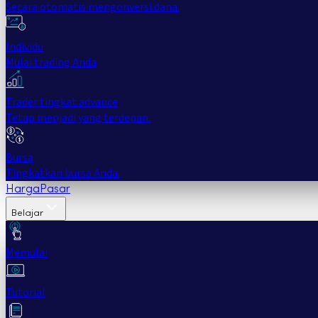
Secara otomatis mengonversi dana.
Individu
Mulai trading Anda
Trader tingkat advance
Tetap menjadi yang terdepan.
Bursa
Tingkatkan bursa Anda.
Harga
Pasar
Belajar
Memulai
Tutorial