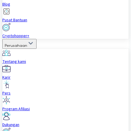
Blog
Pusat Bantuan
Cryptohopper+
Perusahaan
Tentang kami
Karir
Pers
Program Afiliasi
Dukungan