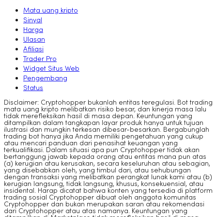
Mata uang kripto
Sinyal
Harga
Ulasan
Afiliasi
Trader Pro
Widget Situs Web
Pengembang
Status
Disclaimer: Cryptohopper bukanlah entitas teregulasi. Bot trading
mata uang kripto melibatkan risiko besar, dan kinerja masa lalu
tidak merefleksikan hasil di masa depan. Keuntungan yang
ditampilkan dalam tangkapan layar produk hanya untuk tujuan
ilustrasi dan mungkin terkesan dibesar-besarkan. Bergabunglah
trading bot hanya jika Anda memiliki pengetahuan yang cukup
atau mencari panduan dari penasihat keuangan yang
terkualifikasi. Dalam situasi apa pun Cryptohopper tidak akan
bertanggung jawab kepada orang atau entitas mana pun atas
(a) kerugian atau kerusakan, secara keseluruhan atau sebagian,
yang disebabkan oleh, yang timbul dari, atau sehubungan
dengan transaksi yang melibatkan perangkat lunak kami atau (b)
kerugian langsung, tidak langsung, khusus, konsekuensial, atau
insidental. Harap dicatat bahwa konten yang tersedia di platform
trading sosial Cryptohopper dibuat oleh anggota komunitas
Cryptohopper dan bukan merupakan saran atau rekomendasi
dari Cryptohopper atau atas namanya. Keuntungan yang