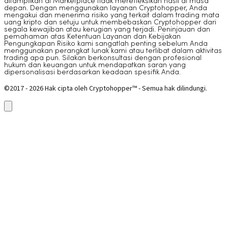
ditampilkan di Marketplace tidak merefleksikan hasil di masa
depan. Dengan menggunakan layanan Cryptohopper, Anda
mengakui dan menerima risiko yang terkait dalam trading mata
uang kripto dan setuju untuk membebaskan Cryptohopper dari
segala kewajiban atau kerugian yang terjadi. Peninjauan dan
pemahaman atas Ketentuan Layanan dan Kebijakan
Pengungkapan Risiko kami sangatlah penting sebelum Anda
menggunakan perangkat lunak kami atau terlibat dalam aktivitas
trading apa pun. Silakan berkonsultasi dengan profesional
hukum dan keuangan untuk mendapatkan saran yang
dipersonalisasi berdasarkan keadaan spesifik Anda.
©2017 - 2026 Hak cipta oleh Cryptohopper™ - Semua hak dilindungi.