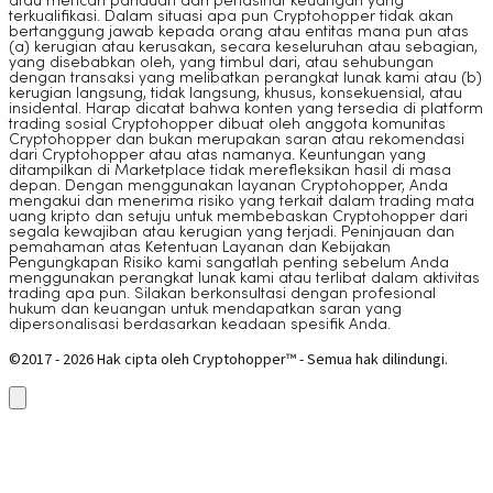
atau mencari panduan dari penasihat keuangan yang
terkualifikasi. Dalam situasi apa pun Cryptohopper tidak akan
bertanggung jawab kepada orang atau entitas mana pun atas
(a) kerugian atau kerusakan, secara keseluruhan atau sebagian,
yang disebabkan oleh, yang timbul dari, atau sehubungan
dengan transaksi yang melibatkan perangkat lunak kami atau (b)
kerugian langsung, tidak langsung, khusus, konsekuensial, atau
insidental. Harap dicatat bahwa konten yang tersedia di platform
trading sosial Cryptohopper dibuat oleh anggota komunitas
Cryptohopper dan bukan merupakan saran atau rekomendasi
dari Cryptohopper atau atas namanya. Keuntungan yang
ditampilkan di Marketplace tidak merefleksikan hasil di masa
depan. Dengan menggunakan layanan Cryptohopper, Anda
mengakui dan menerima risiko yang terkait dalam trading mata
uang kripto dan setuju untuk membebaskan Cryptohopper dari
segala kewajiban atau kerugian yang terjadi. Peninjauan dan
pemahaman atas Ketentuan Layanan dan Kebijakan
Pengungkapan Risiko kami sangatlah penting sebelum Anda
menggunakan perangkat lunak kami atau terlibat dalam aktivitas
trading apa pun. Silakan berkonsultasi dengan profesional
hukum dan keuangan untuk mendapatkan saran yang
dipersonalisasi berdasarkan keadaan spesifik Anda.
©2017 - 2026 Hak cipta oleh Cryptohopper™ - Semua hak dilindungi.