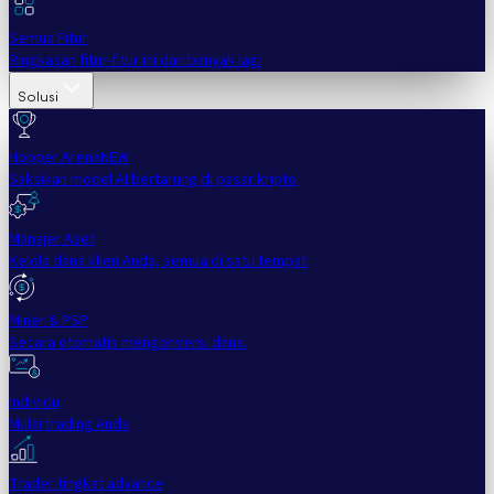
Semua Fitur
Ringkasan fitur-fitur ini dan banyak lagi
Solusi
Hopper Arena
NEW
Saksikan model AI bertarung di pasar kripto
Manajer Aset
Kelola dana klien Anda, semua di satu tempat
Miner & PSP
Secara otomatis mengonversi dana.
Individu
Mulai trading Anda
Trader tingkat advance