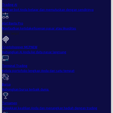
Trading AI
Biarkan bot Anda belajar dan memutuskan dengan sendirinya
Alat Bantu Pro
Manfaatkan ketidakefisienan pasar atau likuiditas
Lebih lanjut
Cryptohopper MCP
NEW
Hubungkan AI Anda ke data pasar langsung
Terminal Trading
Kelola portofolio lengkap Anda dari satu tempat
Bursa
Hubungkan bursa terbaik dunia.
Turnamen
Tunjukkan keahlian Anda dan menangkan hadiah dengan trading