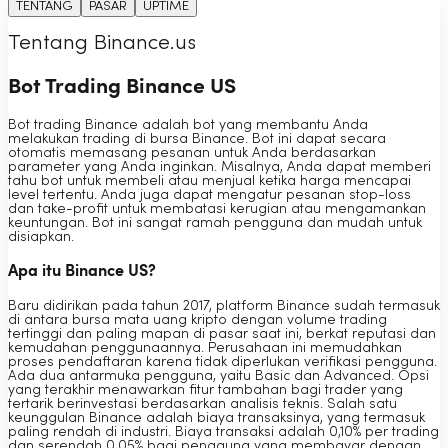
TENTANG
PASAR
UPTIME
Tentang Binance.us
Bot Trading Binance US
Bot trading Binance adalah bot yang membantu Anda
melakukan trading di bursa Binance. Bot ini dapat secara
otomatis memasang pesanan untuk Anda berdasarkan
parameter yang Anda inginkan. Misalnya, Anda dapat memberi
tahu bot untuk membeli atau menjual ketika harga mencapai
level tertentu. Anda juga dapat mengatur pesanan stop-loss
dan take-profit untuk membatasi kerugian atau mengamankan
keuntungan. Bot ini sangat ramah pengguna dan mudah untuk
disiapkan.
Apa itu Binance US?
Baru didirikan pada tahun 2017, platform Binance sudah termasuk
di antara bursa mata uang kripto dengan volume trading
tertinggi dan paling mapan di pasar saat ini, berkat reputasi dan
kemudahan penggunaannya. Perusahaan ini memudahkan
proses pendaftaran karena tidak diperlukan verifikasi pengguna.
Ada dua antarmuka pengguna, yaitu Basic dan Advanced. Opsi
yang terakhir menawarkan fitur tambahan bagi trader yang
tertarik berinvestasi berdasarkan analisis teknis. Salah satu
keunggulan Binance adalah biaya transaksinya, yang termasuk
paling rendah di industri. Biaya transaksi adalah 0,10% per trading
dan serendah 0,05% bagi pengguna yang membayar dengan