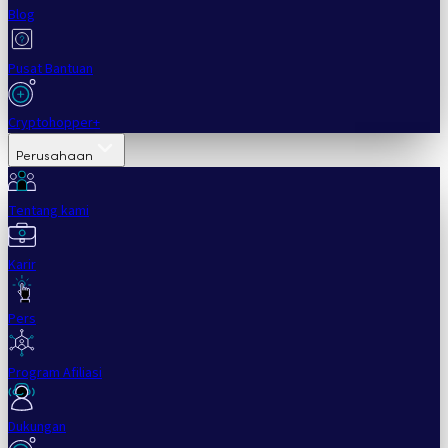
Blog
Pusat Bantuan
Cryptohopper+
Perusahaan
Tentang kami
Karir
Pers
Program Afiliasi
Dukungan