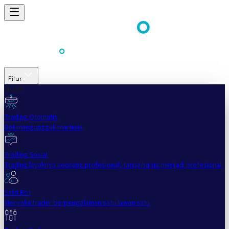
Fitur
Mudah
Trading Otomatis
Bot mengungguli manusia
Trading Sosial
Trading layaknya seorang profesional, tanpa harus menjadi profesional
Salin Bot
Menyalin trader berpengalaman satu lawan satu